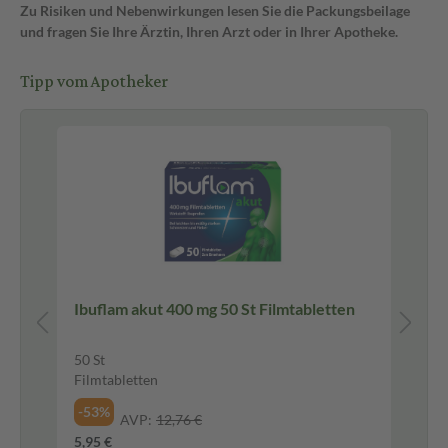
Zu Risiken und Nebenwirkungen lesen Sie die Packungsbeilage
und fragen Sie Ihre Ärztin, Ihren Arzt oder in Ihrer Apotheke.
Tipp vom Apotheker
Be
Ibuflam akut 400 mg 50 St Filmtabletten
Ma
Ta
50 St
200
Filmtabletten
Tab
-53%
-2
AVP:
12,76 €
5,95 €
14,