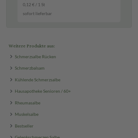
0,12 € / 1 St
0,0
sofort lieferbar
sof
Weitere Produkte aus:
Schmerzsalbe Rücken
Schmerzbalsam
Kühlende Schmerzsalbe
Hausapotheke Senioren / 60+
Rheumasalbe
Muskelsalbe
Bestseller
Gelenkschmerzen Salbe