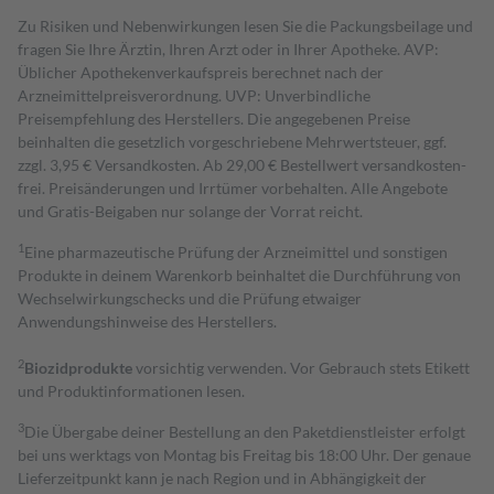
Zu Risiken und Nebenwirkungen lesen Sie die Packungsbeilage und
fragen Sie Ihre Ärztin, Ihren Arzt oder in Ihrer Apotheke. AVP:
Üblicher Apothekenverkaufspreis berechnet nach der
Arzneimittelpreisverordnung. UVP: Unverbindliche
Preisempfehlung des Herstellers. Die angegebenen Preise
beinhalten die gesetzlich vorgeschriebene Mehrwertsteuer, ggf.
zzgl. 3,95 € Versandkosten. Ab 29,00 € Bestell­wert versand­kosten­
frei. Preisänderungen und Irrtümer vorbehalten. Alle Angebote
und Gratis-Beigaben nur solange der Vorrat reicht.
1
Eine pharmazeutische Prüfung der Arzneimittel und sonstigen
Produkte in deinem Warenkorb beinhaltet die Durchführung von
Wechselwirkungschecks und die Prüfung etwaiger
Anwendungshinweise des Herstellers.
2
Biozidprodukte
vorsichtig verwenden. Vor Gebrauch stets Etikett
und Produktinformationen lesen.
3
Die Übergabe deiner Bestellung an den Paketdienstleister erfolgt
bei uns werktags von Montag bis Freitag bis 18:00 Uhr. Der genaue
Lieferzeitpunkt kann je nach Region und in Abhängigkeit der