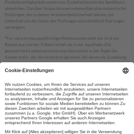
Produktverfügbarkeit sowie vom Zustellzeitpunkt des Spediteurs
abweichen. Darüber hinaus können notwendige pharmazeutische
Prüfungen, die zu deiner Arzneimittelsicherheit dienen, die
Lieferfrist um die Dauer der Prüfungen einschließlich Klärungen
verlängern.
4
Für verschreibungspflichtige Medikamente stellt der Arzt ein
Rezept aus und der Patient erhält sie in der Apotheke. Die
gesetzliche Krankenversicherung übernimmt in der Regel die
Kosten dafür, der Versicherte trägt einen Teil davon als Zuzahlung
mit.
Grundsätzlich leisten Mitglieder Zuzahlungen in Höhe von zehn
Prozent des Abgabepreises,
mindestens
jedoch
fünf Euro
und
höchstens zehn Euro.
Es sind jedoch nie mehr als die tatsächlichen
Kosten der Leistung zu entrichten.
Diese Regeln gelten grundsätzlich auch für Online-Apotheken.
Bei Heilmitteln und häuslicher Krankenpflege beträgt die
Zuzahlung zehn Prozent der Kosten sowie zehn Euro je
Verordnung.
Um das Engagement der Versicherten für ihre eigene Gesundheit zu
stärken und die besondere Stellung der Familie zu unterstützen,
fallen
keine Zuzahlungen
an bei: