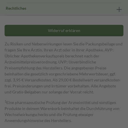
Rechtliches
Widerruf erklären
Zu Risiken und Nebenwirkungen lesen Sie die Packungsbeilage und
fragen Sie Ihre Ärztin, Ihren Arzt oder in Ihrer Apotheke. AVP:
Üblicher Apothekenverkaufspreis berechnet nach der
Arzneimittelpreisverordnung. UVP: Unverbindliche
Preisempfehlung des Herstellers. Die angegebenen Preise
beinhalten die gesetzlich vorgeschriebene Mehrwertsteuer, ggf.
zzgl. 3,95 € Versandkosten. Ab 29,00 € Bestell­wert versand­kosten­
frei. Preisänderungen und Irrtümer vorbehalten. Alle Angebote
und Gratis-Beigaben nur solange der Vorrat reicht.
1
Eine pharmazeutische Prüfung der Arzneimittel und sonstigen
Produkte in deinem Warenkorb beinhaltet die Durchführung von
Wechselwirkungschecks und die Prüfung etwaiger
Anwendungshinweise des Herstellers.