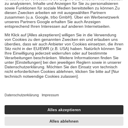
Bei Heilmitteln und häuslicher Krankenpflege beträgt die
Zuzahlung zehn Prozent der Kosten sowie zehn Euro je
Verordnung.
Um das Engagement der Versicherten für ihre eigene Gesundheit zu
stärken und die besondere Stellung der Familie zu unterstützen,
fallen
keine Zuzahlungen
an bei:
• Kindern und Jugendlichen bis zum vollendeten 18. Lebensjahr
mit Ausnahme der Fahrkosten
• Untersuchungen zur Vorsorge und Früherkennung, die von der
GKV getragen werden
• empfohlenen Schutzimpfungen
• Harn- und Blutteststreifen
Wir nutzen Trusted Shops als unabhängigen Dienstleister für die
Einholung von Bewertungen. Trusted Shops hat Maßnahmen
getroffen, um sicherzustellen, dass es sich um echte Bewertungen
handelt. Mehr Informationen findest du hier:
https://help.etrusted.com/hc/de/articles/4419944605341
Einige Bilder und Inhalte wurden unter Zuhilfenahme künstlicher
Intelligenz erstellt.