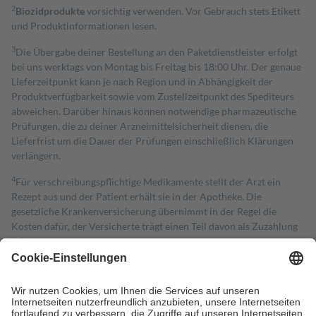
2
Biozidprodukte
vorsichtig verwenden. Vor Gebrauch stets Etikett
und Produktinformationen lesen.
3
Die Übergabe deiner Bestellung an den Paketdienstleister erfolgt
bei uns werktags von Montag bis Freitag bis 18:00 Uhr. Der genaue
Lieferzeitpunkt kann je nach Region und in Abhängigkeit der
Produktverfügbarkeit sowie vom Zustellzeitpunkt des Spediteurs
abweichen. Darüber hinaus können notwendige pharmazeutische
Prüfungen, die zu deiner Arzneimittelsicherheit dienen, die
Lieferfrist um die Dauer der Prüfungen einschließlich Klärungen
verlängern.
4
Für verschreibungspflichtige Medikamente stellt der Arzt ein
Rezept aus und der Patient erhält sie in der Apotheke. Die
gesetzliche Krankenversicherung übernimmt in der Regel die
Kosten dafür, der Versicherte trägt einen Teil davon als Zuzahlung
mit.
Grundsätzlich leisten Mitglieder Zuzahlungen in Höhe von zehn
Prozent des Abgabepreises,
mindestens
jedoch
fünf Euro
und
höchstens zehn Euro.
Es sind jedoch nie mehr als die tatsächlichen
Kosten der Leistung zu entrichten.
Diese Regeln gelten grundsätzlich auch für Online-Apotheken.