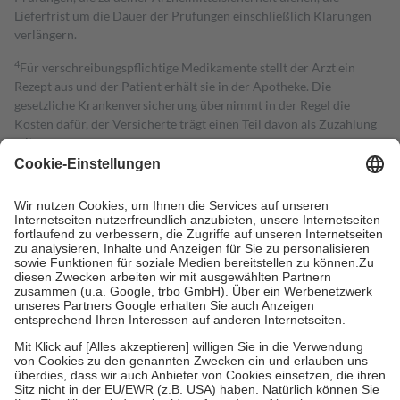
Lieferfrist um die Dauer der Prüfungen einschließlich Klärungen
verlängern.
4
Für verschreibungspflichtige Medikamente stellt der Arzt ein
Rezept aus und der Patient erhält sie in der Apotheke. Die
gesetzliche Krankenversicherung übernimmt in der Regel die
Kosten dafür, der Versicherte trägt einen Teil davon als Zuzahlung
mit.
Grundsätzlich leisten Mitglieder Zuzahlungen in Höhe von zehn
Prozent des Abgabepreises,
mindestens
jedoch
fünf Euro
und
höchstens zehn Euro.
Es sind jedoch nie mehr als die tatsächlichen
Kosten der Leistung zu entrichten.
Diese Regeln gelten grundsätzlich auch für Online-Apotheken.
Bei Heilmitteln und häuslicher Krankenpflege beträgt die
Zuzahlung zehn Prozent der Kosten sowie zehn Euro je
Verordnung.
Um das Engagement der Versicherten für ihre eigene Gesundheit zu
stärken und die besondere Stellung der Familie zu unterstützen,
fallen
keine Zuzahlungen
an bei:
• Kindern und Jugendlichen bis zum vollendeten 18. Lebensjahr
mit Ausnahme der Fahrkosten