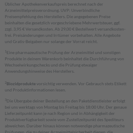
Üblicher Apothekenverkaufspreis berechnet nach der
Arzneimittelpreisverordnung. UVP: Unverbindliche
Preisempfehlung des Herstellers. Die angegebenen Preise
beinhalten die gesetzlich vorgeschriebene Mehrwertsteuer, ggf.
zzgl. 3,95 € Versandkosten. Ab 29,00 € Bestell­wert versand­kosten­
frei. Preisänderungen und Irrtümer vorbehalten. Alle Angebote
und Gratis-Beigaben nur solange der Vorrat reicht.
1
Eine pharmazeutische Prüfung der Arzneimittel und sonstigen
Produkte in deinem Warenkorb beinhaltet die Durchführung von
Wechselwirkungschecks und die Prüfung etwaiger
Anwendungshinweise des Herstellers.
2
Biozidprodukte
vorsichtig verwenden. Vor Gebrauch stets Etikett
und Produktinformationen lesen.
3
Die Übergabe deiner Bestellung an den Paketdienstleister erfolgt
bei uns werktags von Montag bis Freitag bis 18:00 Uhr. Der genaue
Lieferzeitpunkt kann je nach Region und in Abhängigkeit der
Produktverfügbarkeit sowie vom Zustellzeitpunkt des Spediteurs
abweichen. Darüber hinaus können notwendige pharmazeutische
Prüfungen, die zu deiner Arzneimittelsicherheit dienen, die