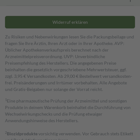
Widerruf erklären
Zu Risiken und Nebenwirkungen lesen Sie die Packungsbeilage und
fragen Sie Ihre Ärztin, Ihren Arzt oder in Ihrer Apotheke. AVP:
Üblicher Apothekenverkaufspreis berechnet nach der
Arzneimittelpreisverordnung. UVP: Unverbindliche
Preisempfehlung des Herstellers. Die angegebenen Preise
beinhalten die gesetzlich vorgeschriebene Mehrwertsteuer, ggf.
zzgl. 3,95 € Versandkosten. Ab 29,00 € Bestell­wert versand­kosten­
frei. Preisänderungen und Irrtümer vorbehalten. Alle Angebote
und Gratis-Beigaben nur solange der Vorrat reicht.
1
Eine pharmazeutische Prüfung der Arzneimittel und sonstigen
Produkte in deinem Warenkorb beinhaltet die Durchführung von
Wechselwirkungschecks und die Prüfung etwaiger
Anwendungshinweise des Herstellers.
2
Biozidprodukte
vorsichtig verwenden. Vor Gebrauch stets Etikett