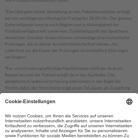
und Produktinformationen lesen.
3
Die Übergabe deiner Bestellung an den Paketdienstleister erfolgt
bei uns werktags von Montag bis Freitag bis 18:00 Uhr. Der genaue
Lieferzeitpunkt kann je nach Region und in Abhängigkeit der
Produktverfügbarkeit sowie vom Zustellzeitpunkt des Spediteurs
abweichen. Darüber hinaus können notwendige pharmazeutische
Prüfungen, die zu deiner Arzneimittelsicherheit dienen, die
Lieferfrist um die Dauer der Prüfungen einschließlich Klärungen
verlängern.
4
Für verschreibungspflichtige Medikamente stellt der Arzt ein
Rezept aus und der Patient erhält sie in der Apotheke. Die
gesetzliche Krankenversicherung übernimmt in der Regel die
Kosten dafür, der Versicherte trägt einen Teil davon als Zuzahlung
mit.
Grundsätzlich leisten Mitglieder Zuzahlungen in Höhe von zehn
Prozent des Abgabepreises,
mindestens
jedoch
fünf Euro
und
höchstens zehn Euro.
Es sind jedoch nie mehr als die tatsächlichen
Kosten der Leistung zu entrichten.
Diese Regeln gelten grundsätzlich auch für Online-Apotheken.
Bei Heilmitteln und häuslicher Krankenpflege beträgt die