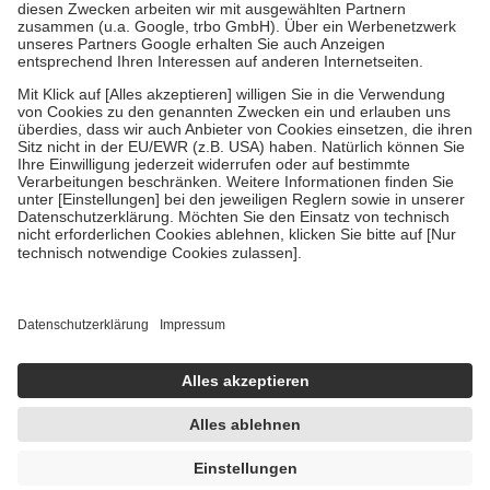
Zuzahlung zehn Prozent der Kosten sowie zehn Euro je
Verordnung.
Um das Engagement der Versicherten für ihre eigene Gesundheit zu
stärken und die besondere Stellung der Familie zu unterstützen,
fallen
keine Zuzahlungen
an bei:
• Kindern und Jugendlichen bis zum vollendeten 18. Lebensjahr
mit Ausnahme der Fahrkosten
• Untersuchungen zur Vorsorge und Früherkennung, die von der
GKV getragen werden
• empfohlenen Schutzimpfungen
• Harn- und Blutteststreifen
Wir nutzen Trusted Shops als unabhängigen Dienstleister für die
Einholung von Bewertungen. Trusted Shops hat Maßnahmen
getroffen, um sicherzustellen, dass es sich um echte Bewertungen
handelt. Mehr Informationen findest du hier:
https://help.etrusted.com/hc/de/articles/4419944605341
Einige Bilder und Inhalte wurden unter Zuhilfenahme künstlicher
Intelligenz erstellt.
AVP:
30,39 €