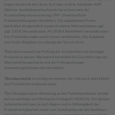
fragen Sie Ihre Ärztin, Ihren Arzt oder in Ihrer Apotheke. AVP:
Üblicher Apothekenverkaufspreis berechnet nach der
Arzneimittelpreisverordnung. UVP: Unverbindliche
Preisempfehlung des Herstellers. Die angegebenen Preise
beinhalten die gesetzlich vorgeschriebene Mehrwertsteuer, ggf.
zzgl. 3,95 € Versandkosten. Ab 29,00 € Bestell­wert versand­kosten­
frei. Preisänderungen und Irrtümer vorbehalten. Alle Angebote
und Gratis-Beigaben nur solange der Vorrat reicht.
1
Eine pharmazeutische Prüfung der Arzneimittel und sonstigen
Produkte in deinem Warenkorb beinhaltet die Durchführung von
Wechselwirkungschecks und die Prüfung etwaiger
Anwendungshinweise des Herstellers.
2
Biozidprodukte
vorsichtig verwenden. Vor Gebrauch stets Etikett
und Produktinformationen lesen.
3
Die Übergabe deiner Bestellung an den Paketdienstleister erfolgt
bei uns werktags von Montag bis Freitag bis 18:00 Uhr. Der genaue
Lieferzeitpunkt kann je nach Region und in Abhängigkeit der
Produktverfügbarkeit sowie vom Zustellzeitpunkt des Spediteurs
abweichen. Darüber hinaus können notwendige pharmazeutische