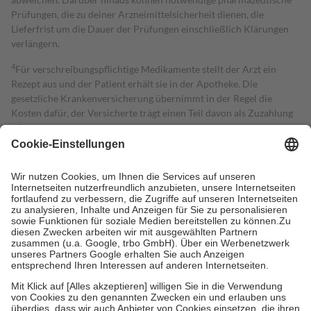
Prüfungen, die zu deiner Arzneimittelsicherheit dienen, die
Lieferfrist um die Dauer der Prüfungen einschließlich Klärungen
verlängern.
4
Für verschreibungspflichtige Medikamente stellt der Arzt ein
Rezept aus und der Patient erhält sie in der Apotheke. Die
gesetzliche Krankenversicherung übernimmt in der Regel die
Kosten dafür, der Versicherte trägt einen Teil davon als Zuzahlung
mit.
Grundsätzlich leisten Mitglieder Zuzahlungen in Höhe von zehn
Prozent des Abgabepreises,
mindestens
jedoch
fünf Euro
und
höchstens zehn Euro.
Es sind jedoch nie mehr als die tatsächlichen
Kosten der Leistung zu entrichten.
Diese Regeln gelten grundsätzlich auch für Online-Apotheken.
Bei Heilmitteln und häuslicher Krankenpflege beträgt die
Zuzahlung zehn Prozent der Kosten sowie zehn Euro je
Verordnung.
Um das Engagement der Versicherten für ihre eigene Gesundheit zu
stärken und die besondere Stellung der Familie zu unterstützen,
fallen
keine Zuzahlungen
an bei:
• Kindern und Jugendlichen bis zum vollendeten 18. Lebensjahr