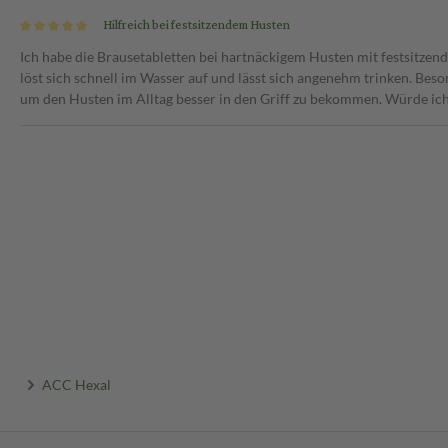
Hilfreich bei festsitzendem Husten
iden.
Ich habe die Brausetabletten bei hartnäckigem Husten mit festsitze
löst sich schnell im Wasser auf und lässt sich angenehm trinken. Bes
um den Husten im Alltag besser in den Griff zu bekommen. Würde ic
ACC Hexal