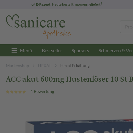
3
E-Rezept:
Heute bestellt,
morgen geliefert
Menü
Bestseller
Sparsets
Schmerzen & Ver
Markenshop
HEXAL
Hexal Erkältung
ACC akut 600mg Hustenlöser 10 St 
1 Bewertung