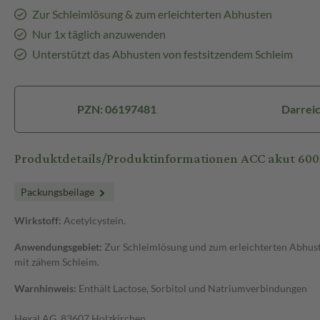
Zur Schleimlösung & zum erleichterten Abhusten
Nur 1x täglich anzuwenden
Unterstützt das Abhusten von festsitzendem Schleim
PZN: 06197481
Darrei
Produktdetails/Produktinformationen ACC akut 60
Packungsbeilage
Wirkstoff:
Acetylcystein.
Anwendungsgebiet:
Zur Schleimlösung und zum erleichterten Abhu
mit zähem Schleim.
Warnhinweis:
Enthält Lactose, Sorbitol und Natriumverbindungen
Hexal AG, 83607 Holzkirchen