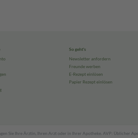
e
So geht's
nto
Newsletter anfordern
Freunde werben
gen
E-Rezept einlösen
Papier Rezept einlösen
g
gen Sie Ihre Ärztin, Ihren Arzt oder in Ihrer Apotheke. AVP: Üblicher A