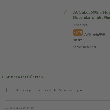
me kann den Blutdruck stärker
Rundum Sorglos Erkältungsset 1
ACC akut 600mg Hus
St Sparset
Dobendan direkt Flu
ng deinen Arzt oder Apotheker.
Spray Set 1 Sparset
1 St
1 Sparset
Sparset
-34%
AVP:
28,79 €
-41%
n haben. Mögliche Beschwerden
AVP:
66,68 €
18,89 €
39,63 €
sofort lieferbar
l
sofort lieferbar
d konsultiere einen Arzt.
genommen?
0 St Brausetabletten
ren beträgt:
Bewertungen nur in der aktuellen Sprache anzeigen.
19. Januar 2026 14:16
n.