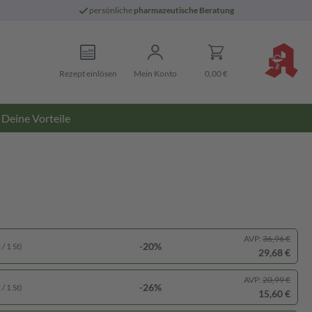
persönliche
pharmazeutische Beratung
Rezept einlösen
Mein Konto
0,00 €
Deine Vorteile
AVP:
36,96 €
-20%
/ 1 St)
29,68 €
AVP:
20,99 €
-26%
/ 1 St)
15,60 €