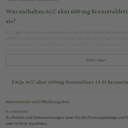
Was enthalten ACC akut 600 mg Brausetablet
sie?
ACC akut 600 mg Brausetabletten enthalten den bewährten Wirkstoff 
Schleim in den Atemwegen löst und das Abhusten erleichtert. Erkältu
zur vermehrten Schleimbildung, die den Selbstreinigungsmechanismu
Schleim kann nicht mehr richtig abtransportiert werden und verursa
Mehr lesen
Acetylcystein wirkt schleimlösend und spaltet die Verbindungen im Se
dünnflüssiger wird und leichter abgehustet werden kann. Dank des fr
Brombeergeschmacks und der einfachen Einnahme als Brausetablette
bequeme Lösung bei verschleimtem Husten.
FAQs ACC akut 600mg Hustenlöser 10 St Brauseta
Wechselwirkungen
Hinweistexte und Pflichtangaben
ACC akut 600 mg kann mit anderen Medikamenten in Wechselwirkung
sind:
Arzneimittel
• Hustenstiller (Antitussiva): Diese können das Abhusten behindern un
Zu Risiken und Nebenwirkungen lesen Sie die Packungsbeilage und fra
eingenommen werden.
oder in Ihrer Apotheke.
• Antibiotika: Einige Antibiotika können in ihrer Wirkung beeinträcht