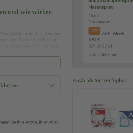
Snup Schnupfenspray
Nasenspray
ten und wie wirken
15 ml
Nasenspray
-37%
AVP:
7,85 €
Acetylcystein, der festsitzenden
ngen oder Bronchitis führen oft
4,94 €
s der Atemwege stört. Der zähe
329,33 € / 1 l
cht hartnäckigen Husten.
sofort lieferbar
kret auf, sodass der Schleim
uchtig-frischen
 ist ACC akut 600 mg eine
Auch als Set verfügbar
bletten
 treten. Besonders betroffen
d sollten nicht gleichzeitig
gen Sie Ihre Ärztin, Ihren Arzt
igt werden. Ein