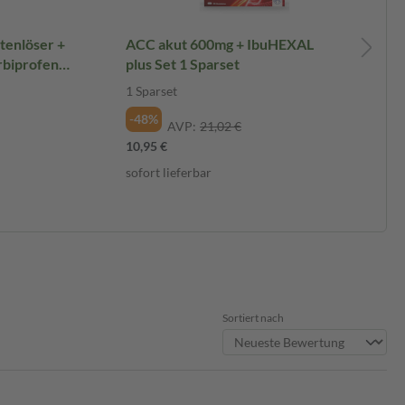
tenlöser +
ACC akut 600mg + IbuHEXAL
Ru
rbiprofen
plus Set 1 Sparset
St
1 S
1 Sparset
Spa
-48%
AVP:
21,02 €
-4
10,95 €
39,
sofort lieferbar
sof
Sortiert nach