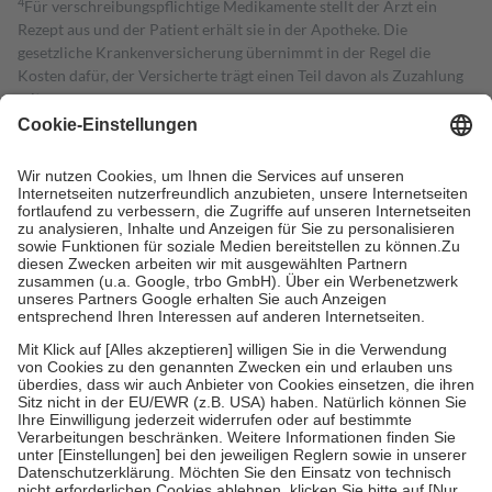
4
Für verschreibungspflichtige Medikamente stellt der Arzt ein
Rezept aus und der Patient erhält sie in der Apotheke. Die
gesetzliche Krankenversicherung übernimmt in der Regel die
Kosten dafür, der Versicherte trägt einen Teil davon als Zuzahlung
mit.
Grundsätzlich leisten Mitglieder Zuzahlungen in Höhe von zehn
Prozent des Abgabepreises,
mindestens
jedoch
fünf Euro
und
höchstens zehn Euro.
Es sind jedoch nie mehr als die tatsächlichen
Kosten der Leistung zu entrichten.
Diese Regeln gelten grundsätzlich auch für Online-Apotheken.
Bei Heilmitteln und häuslicher Krankenpflege beträgt die
Zuzahlung zehn Prozent der Kosten sowie zehn Euro je
Verordnung.
Um das Engagement der Versicherten für ihre eigene Gesundheit zu
stärken und die besondere Stellung der Familie zu unterstützen,
fallen
keine Zuzahlungen
an bei:
• Kindern und Jugendlichen bis zum vollendeten 18. Lebensjahr
mit Ausnahme der Fahrkosten
• Untersuchungen zur Vorsorge und Früherkennung, die von der
GKV getragen werden
• empfohlenen Schutzimpfungen
• Harn- und Blutteststreifen