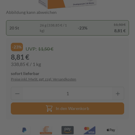
Abbildung kann abweichen
11,50 €
26 g (338,85 € / 1
20 St
-23%
8,81 €
kg)
-23%
UVP:
11,50 €
8,81 €
338,85 € / 1 kg
sofort lieferbar
Preise inkl. MwSt. ggf. zzgl. Versandkosten
In den Warenkorb