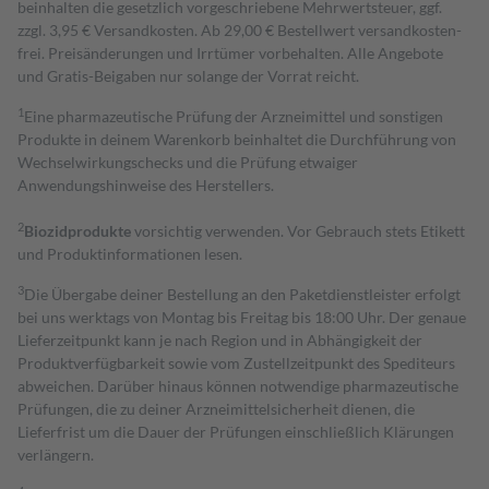
beinhalten die gesetzlich vorgeschriebene Mehrwertsteuer, ggf.
zzgl. 3,95 € Versandkosten. Ab 29,00 € Bestell­wert versand­kosten­
frei. Preisänderungen und Irrtümer vorbehalten. Alle Angebote
und Gratis-Beigaben nur solange der Vorrat reicht.
1
Eine pharmazeutische Prüfung der Arzneimittel und sonstigen
Produkte in deinem Warenkorb beinhaltet die Durchführung von
Wechselwirkungschecks und die Prüfung etwaiger
Anwendungshinweise des Herstellers.
2
Biozidprodukte
vorsichtig verwenden. Vor Gebrauch stets Etikett
und Produktinformationen lesen.
3
Die Übergabe deiner Bestellung an den Paketdienstleister erfolgt
bei uns werktags von Montag bis Freitag bis 18:00 Uhr. Der genaue
Lieferzeitpunkt kann je nach Region und in Abhängigkeit der
Produktverfügbarkeit sowie vom Zustellzeitpunkt des Spediteurs
abweichen. Darüber hinaus können notwendige pharmazeutische
Prüfungen, die zu deiner Arzneimittelsicherheit dienen, die
Lieferfrist um die Dauer der Prüfungen einschließlich Klärungen
verlängern.