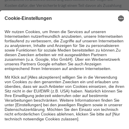
Kosten dafür, der Versicherte trägt einen Teil davon als Zuzahlung
mit.
Grundsätzlich leisten Mitglieder Zuzahlungen in Höhe von zehn
Prozent des Abgabepreises,
mindestens
jedoch
fünf Euro
und
höchstens zehn Euro.
Es sind jedoch nie mehr als die tatsächlichen
Kosten der Leistung zu entrichten.
Diese Regeln gelten grundsätzlich auch für Online-Apotheken.
Bei Heilmitteln und häuslicher Krankenpflege beträgt die
Zuzahlung zehn Prozent der Kosten sowie zehn Euro je
Verordnung.
Um das Engagement der Versicherten für ihre eigene Gesundheit zu
stärken und die besondere Stellung der Familie zu unterstützen,
fallen
keine Zuzahlungen
an bei:
• Kindern und Jugendlichen bis zum vollendeten 18. Lebensjahr
mit Ausnahme der Fahrkosten
• Untersuchungen zur Vorsorge und Früherkennung, die von der
GKV getragen werden
• empfohlenen Schutzimpfungen
• Harn- und Blutteststreifen
Wir nutzen Trusted Shops als unabhängigen Dienstleister für die