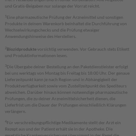
und Gratis-Beigaben nur solange der Vorrat reicht.
1
Eine pharmazeutische Prüfung der Arzneimittel und sonstigen
Produkte in deinem Warenkorb beinhaltet die Durchführung von
Wechselwirkungschecks und die Prüfung etwaiger
Anwendungshinweise des Herstellers.
2
Biozidprodukte
vorsichtig verwenden. Vor Gebrauch stets Etikett
und Produktinformationen lesen.
3
Die Übergabe deiner Bestellung an den Paketdienstleister erfolgt
bei uns werktags von Montag bis Freitag bis 18:00 Uhr. Der genaue
Lieferzeitpunkt kann je nach Region und in Abhängigkeit der
Produktverfügbarkeit sowie vom Zustellzeitpunkt des Spediteurs
abweichen. Darüber hinaus können notwendige pharmazeutische
Prüfungen, die zu deiner Arzneimittelsicherheit dienen, die
Lieferfrist um die Dauer der Prüfungen einschließlich Klärungen
verlängern.
4
Für verschreibungspflichtige Medikamente stellt der Arzt ein
Rezept aus und der Patient erhält sie in der Apotheke. Die
gesetzliche Krankenversicherung übernimmt in der Regel die