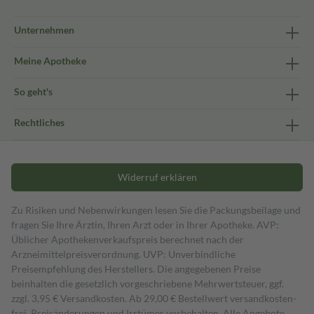
Unternehmen
Meine Apotheke
So geht's
Rechtliches
Widerruf erklären
Zu Risiken und Nebenwirkungen lesen Sie die Packungsbeilage und
fragen Sie Ihre Ärztin, Ihren Arzt oder in Ihrer Apotheke. AVP:
Üblicher Apothekenverkaufspreis berechnet nach der
Arzneimittelpreisverordnung. UVP: Unverbindliche
Preisempfehlung des Herstellers. Die angegebenen Preise
beinhalten die gesetzlich vorgeschriebene Mehrwertsteuer, ggf.
zzgl. 3,95 € Versandkosten. Ab 29,00 € Bestell­wert versand­kosten­
frei. Preisänderungen und Irrtümer vorbehalten. Alle Angebote