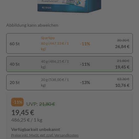
Abbildung kann abweichen
Spartipp
30,30 €
60 St
-11%
60 g (447,33 € / 1
26,84 €
kg)
21,80 €
40 g (486,25 € / 1
40 St
-11%
19,45 €
kg)
12,30 €
20 g (538,00 € / 1
20 St
-13%
10,76 €
kg)
-11%
UVP:
21,80 €
19,45 €
486,25 € / 1 kg
Verfügbarkeit unbekannt
Preise inkl. MwSt. ggf. zzgl. Versandkosten