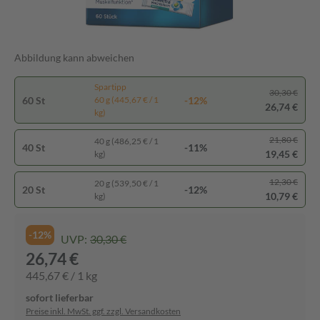
Abbildung kann abweichen
Spartipp
30,30 €
60 St
-12%
60 g (445,67 € / 1
26,74 €
kg)
21,80 €
40 g (486,25 € / 1
40 St
-11%
19,45 €
kg)
12,30 €
20 g (539,50 € / 1
20 St
-12%
10,79 €
kg)
-12%
UVP:
30,30 €
26,74 €
445,67 € / 1 kg
sofort lieferbar
Preise inkl. MwSt. ggf. zzgl. Versandkosten