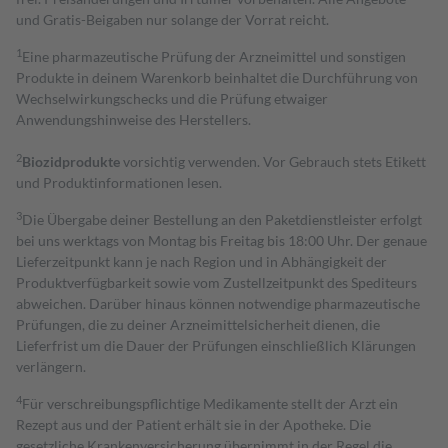
und Gratis-Beigaben nur solange der Vorrat reicht.
1
Eine pharmazeutische Prüfung der Arzneimittel und sonstigen
Produkte in deinem Warenkorb beinhaltet die Durchführung von
Wechselwirkungschecks und die Prüfung etwaiger
Anwendungshinweise des Herstellers.
2
Biozidprodukte
vorsichtig verwenden. Vor Gebrauch stets Etikett
und Produktinformationen lesen.
3
Die Übergabe deiner Bestellung an den Paketdienstleister erfolgt
bei uns werktags von Montag bis Freitag bis 18:00 Uhr. Der genaue
Lieferzeitpunkt kann je nach Region und in Abhängigkeit der
Produktverfügbarkeit sowie vom Zustellzeitpunkt des Spediteurs
abweichen. Darüber hinaus können notwendige pharmazeutische
Prüfungen, die zu deiner Arzneimittelsicherheit dienen, die
Lieferfrist um die Dauer der Prüfungen einschließlich Klärungen
verlängern.
4
Für verschreibungspflichtige Medikamente stellt der Arzt ein
Rezept aus und der Patient erhält sie in der Apotheke. Die
gesetzliche Krankenversicherung übernimmt in der Regel die