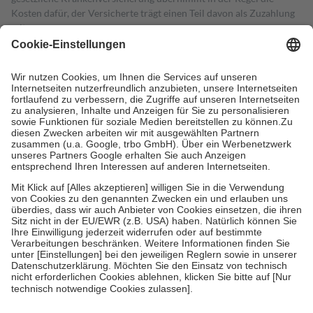
Kosten dafür, der Versicherte trägt einen Teil davon als Zuzahlung
mit.
Grundsätzlich leisten Mitglieder Zuzahlungen in Höhe von zehn
Prozent des Abgabepreises,
mindestens
jedoch
fünf Euro
und
höchstens zehn Euro.
Es sind jedoch nie mehr als die tatsächlichen
Kosten der Leistung zu entrichten.
Diese Regeln gelten grundsätzlich auch für Online-Apotheken.
Bei Heilmitteln und häuslicher Krankenpflege beträgt die
Zuzahlung zehn Prozent der Kosten sowie zehn Euro je
Verordnung.
Um das Engagement der Versicherten für ihre eigene Gesundheit zu
stärken und die besondere Stellung der Familie zu unterstützen,
fallen
keine Zuzahlungen
an bei:
• Kindern und Jugendlichen bis zum vollendeten 18. Lebensjahr
mit Ausnahme der Fahrkosten
• Untersuchungen zur Vorsorge und Früherkennung, die von der
GKV getragen werden
• empfohlenen Schutzimpfungen
• Harn- und Blutteststreifen
Wir nutzen Trusted Shops als unabhängigen Dienstleister für die