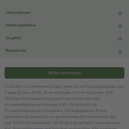
Unternehmen
Meine Apotheke
So geht's
Rechtliches
Widerruf erklären
Zu Risiken und Nebenwirkungen lesen Sie die Packungsbeilage und
fragen Sie Ihre Ärztin, Ihren Arzt oder in Ihrer Apotheke. AVP:
Üblicher Apothekenverkaufspreis berechnet nach der
Arzneimittelpreisverordnung. UVP: Unverbindliche
Preisempfehlung des Herstellers. Die angegebenen Preise
beinhalten die gesetzlich vorgeschriebene Mehrwertsteuer, ggf.
zzgl. 3,95 € Versandkosten. Ab 29,00 € Bestell­wert versand­kosten­
frei. Preisänderungen und Irrtümer vorbehalten. Alle Angebote