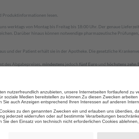
nd Produktinformationen lesen.
 uns werktags von Montag bis Freitag bis 18:00 Uhr. Der genaue Lieferze
ichen. Darüber hinaus können notwendige pharmazeutische Prüfungen, die
aus und der Patient erhält sie in der Apotheke. Die gesetzliche Krankenv
ent des Abgabepreises,
mindestens
jedoch
fünf Euro
und
höchstens zehn 
zehn Prozent der Kosten sowie zehn Euro je Verordnung.
rken und die besondere Stellung der Familie zu unterstützen, fallen
kein
 Ausnahme der Fahrkosten
 getragen werden
holung von Bewertungen. Trusted Shops hat Maßnahmen getroffen, um sic
cles/4419944605341