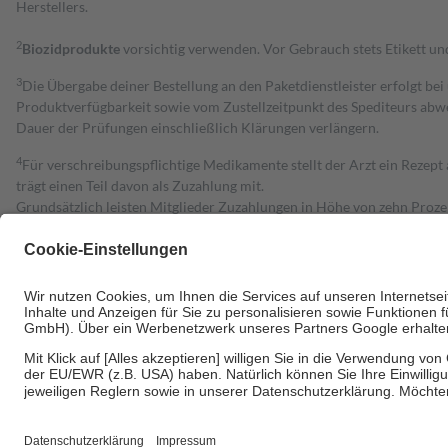
Herstellers.
2
Biozidprodukte
vorsichtig verwenden. Vor Gebrauch stets Etikett u
3
Die Übergabe deiner Bestellung an den Paketdienstleister erfolgt bei
Produktverfügbarkeit sowie vom Zustellzeitpunkt des Spediteurs abwe
Dauer der Prüfungen einschließlich Klärungen verlängern.
4
Für verschreibungspflichtige Medikamente stellt der Arzt ein Rezept 
trägt einen Teil davon als Zuzahlung mit.
Grundsätzlich leisten Mitglieder Zuzahlungen in Höhe von zehn Proz
zu entrichten.
Diese Regeln gelten grundsätzlich auch für Online-Apotheken.
Bei Heilmitteln und häuslicher Krankenpflege beträgt die Zuzahlung 
Um das Engagement der Versicherten für ihre eigene Gesundheit zu stä
• Kindern und Jugendlichen bis zum vollendeten 18. Lebensjahr mit
• Untersuchungen zur Vorsorge und Früherkennung, die von der GKV
• empfohlenen Schutzimpfungen
• Harn- und Blutteststreifen
Wir nutzen Trusted Shops als unabhängigen Dienstleister für die Ein
Informationen findest du hier: https://help.etrusted.com/hc/de/arti