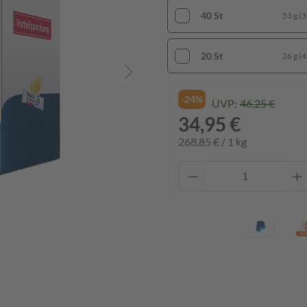
40 St
53 g (3
20 St
26 g (4
-24%
UVP:
46,25 €
34,95 €
268,85 € / 1 kg