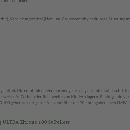
en und schlucken.
rbit), Verdickungsmittel (Natrium-Carboxymethylcellulose), Säuerungsmi
gsmittel. Die empfohlene Verzehrmenge pro Tag darf nicht überschritten
weise. Außerhalb der Reichweite von Kindern lagern. Benötigst du vor 
00 geben wir dir gerne Auskunft über die Pflichtangaben nach LMIV.
LTRA Zitrone 100 St Pellets