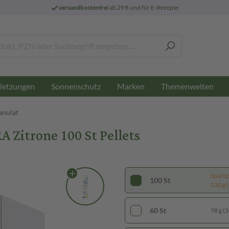
versandkostenfrei
ab 29 € und für E-Rezepte
letzungen
Sonnenschutz
Marken
Themenwelten
nulat
Zitrone 100 St Pellets
Sparti
100 St
130 g (
60 St
78 g (3