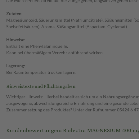
Die Micro-Pellets direkt auf die Zunge geben, langsam zergehen lass
Zutaten:
Magnesiumoxid, Säuerungsmittel (Natriumcitrate), Süßungsmittel (So
Speisefettsäuren), Aroma, Süßungsmittel (Aspartam, Cyclamat)
Hinweise:
Enthält eine Phenylalaninquelle.
Kann bei übermäßigem Verzehr abführend wirken.
Lagerung:
Bei Raumtemperatur trocken lagern.
Hinweistexte und Pflichtangaben
Wichtiger Hinweis: Hierbei handelt es sich um ein Nahrungsergänzun
ausgewogene, abwechslungsreiche Ernährung und eine gesunde Lebens
Zusammensetzung des Produktes? Unter der Rufnummer 05424 6 470 1
Kundenbewertungen: Biolectra MAGNESIUM 400 mg U