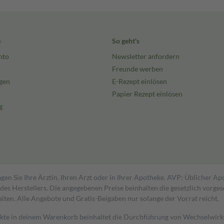
e
So geht's
nto
Newsletter anfordern
Freunde werben
gen
E-Rezept einlösen
Papier Rezept einlösen
g
gen Sie Ihre Ärztin, Ihren Arzt oder in Ihrer Apotheke. AVP: Üblicher A
s Herstellers. Die angegebenen Preise beinhalten die gesetzlich vorgesc
alten. Alle Angebote und Gratis-Beigaben nur solange der Vorrat reicht.
dukte in deinem Warenkorb beinhaltet die Durchführung von Wechselwir