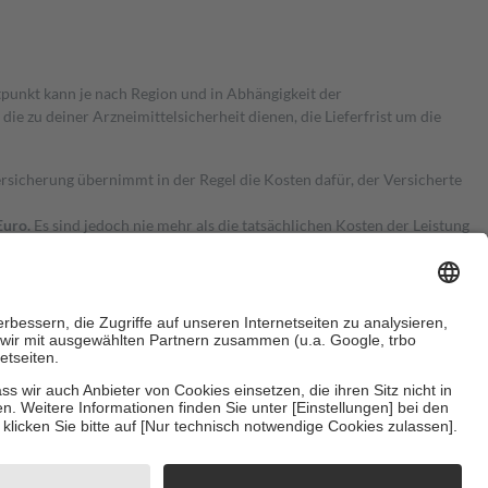
itpunkt kann je nach Region und in Abhängigkeit der
 zu deiner Arzneimittelsicherheit dienen, die Lieferfrist um die
ersicherung übernimmt in der Regel die Kosten dafür, der Versicherte
Euro.
Es sind jedoch nie mehr als die tatsächlichen Kosten der Leistung
e Zuzahlungen
an bei:
herzustellen, dass es sich um echte Bewertungen handelt. Mehr