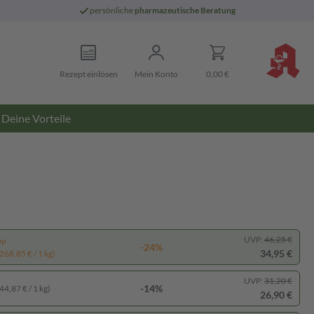
persönliche
pharmazeutische Beratung
Rezept einlösen
Mein Konto
0,00 €
Deine Vorteile
UVP:
46,25 €
pp
-24%
34,95 €
268,85 € / 1 kg)
UVP:
31,20 €
-14%
44,87 € / 1 kg)
26,90 €