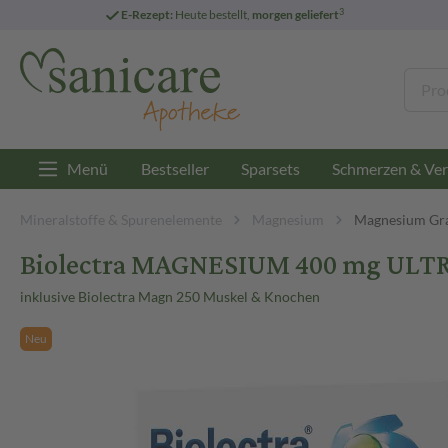
3
E-Rezept:
Heute bestellt,
morgen geliefert
Menü
Bestseller
Sparsets
Schmerzen & Ver
Mineralstoffe & Spurenelemente
Magnesium
Magnesium Gra
Biolectra MAGNESIUM 400 mg ULTRA 
inklusive Biolectra Magn 250 Muskel & Knochen
Neu