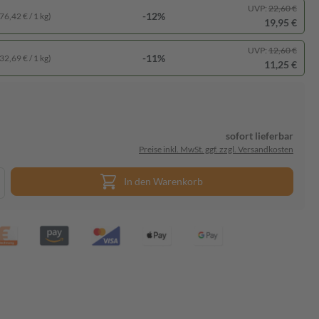
UVP:
22,60 €
-12%
76,42 € / 1 kg)
19,95 €
UVP:
12,60 €
-11%
32,69 € / 1 kg)
11,25 €
sofort lieferbar
Preise inkl. MwSt. ggf. zzgl. Versandkosten
In den Warenkorb