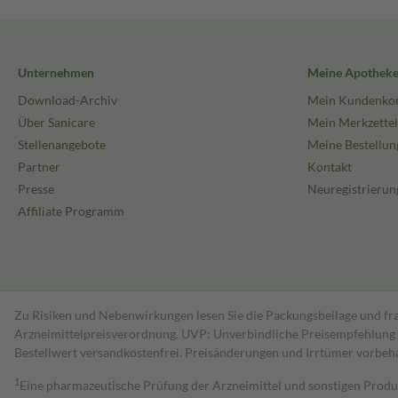
Unternehmen
Meine Apothek
Download-Archiv
Mein Kundenko
Über Sanicare
Mein Merkzettel
Stellenangebote
Meine Bestellun
Partner
Kontakt
Presse
Neuregistrierun
Affiliate Programm
Zu Risiken und Nebenwirkungen lesen Sie die Packungsbeilage und fra
Arzneimittelpreisverordnung. UVP: Unverbindliche Preisempfehlung de
Bestell­wert versand­kosten­frei. Preisänderungen und Irrtümer vorbeh
1
Eine pharmazeutische Prüfung der Arzneimittel und sonstigen Pro