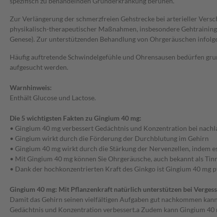
spezifisch zu behandelnden Grunderkrankung beruhen.
Zur Verlängerung der schmerzfreien Gehstrecke bei arterieller Vers
physikalisch-therapeutischer Maßnahmen, insbesondere Gehtraining.
Genese). Zur unterstützenden Behandlung von Ohrgeräuschen infolge
Häufig auftretende Schwindelgefühle und Ohrensausen bedürfen grunds
aufgesucht werden.
Warnhinweis:
Enthält Glucose und Lactose.
Die 5 wichtigsten Fakten zu Gingium 40 mg:
• Gingium 40 mg verbessert Gedächtnis und Konzentration bei nachlas
• Gingium wirkt durch die Förderung der Durchblutung im Gehirn
• Gingium 40 mg wirkt durch die Stärkung der Nervenzellen, indem es 
• Mit Gingium 40 mg können Sie Ohrgeräusche, auch bekannt als Tinn
• Dank der hochkonzentrierten Kraft des Ginkgo ist Gingium 40 mg pf
Gingium 40 mg: Mit Pflanzenkraft natürlich unterstützen bei Verges
Damit das Gehirn seinen vielfältigen Aufgaben gut nachkommen kann,
Gedächtnis und Konzentration verbessert.a Zudem kann Gingium 40 mg