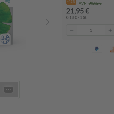
-42%
AVP:
38,02 €
21,95 €
0,18 € / 1 St