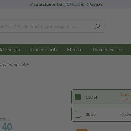
versandkostenfrei
ab 29 € und für E-Rezepte
letzungen
Sonnenschutz
Marken
Themenwelten
 Senioren / 60+
Sparti
120 St
(0,18 € 
30 St
(0,20 € 