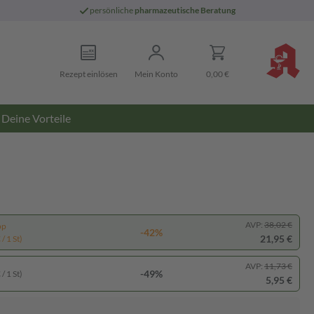
persönliche
pharmazeutische Beratung
Rezept einlösen
Mein Konto
0,00 €
Deine Vorteile
AVP:
38,02 €
pp
-42%
21,95 €
/ 1 St)
AVP:
11,73 €
-49%
/ 1 St)
5,95 €