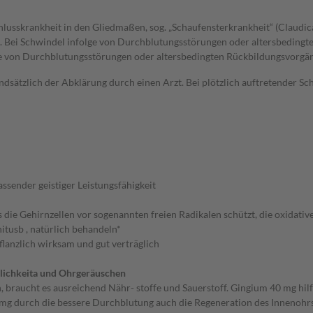
chlusskrankheit in den Gliedmaßen, sog. „Schaufensterkrankheit“ (Claud
 Bei Schwindel infolge von Durchblutungsstörungen oder altersbedingte
 von Durchblutungsstörungen oder altersbedingten Rückbildungsvorgänge
ätzlich der Abklärung durch einen Arzt. Bei plötzlich auftretender Sch
sender geistiger Leistungsfähigkeit
die Gehirnzellen vor sogenannten freien Radikalen schützt, die oxidativ
itusb , natürlich behandeln*
lanzlich wirksam und gut verträglich
slichkeita und Ohrgeräuschen
 braucht es ausreichend Nähr- stoffe und Sauerstoff. Gingium 40 mg hil
 durch die bessere Durchblutung auch die Regeneration des Innenohrs b