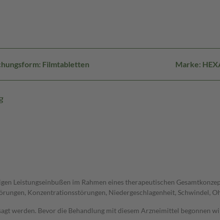
hungsform: Filmtabletten
Marke: HEX
g
igen Leistungseinbußen im Rahmen eines therapeutischen Gesamtkonzept
rungen, Konzentrationsstörungen, Niedergeschlagenheit, Schwindel, O
agt werden. Bevor die Behandlung mit diesem Arzneimittel begonnen wird,