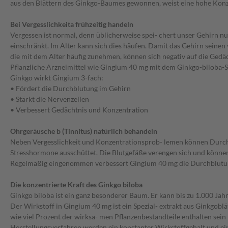
aus den Blättern des Ginkgo-Baumes gewonnen, weist eine hohe Konzen
Bei Vergesslichkeita frühzeitig handeln
Vergessen ist normal, denn üblicherweise spei- chert unser Gehirn nur 
einschränkt. Im Alter kann sich dies häufen. Damit das Gehirn seine
die mit dem Alter häufig zunehmen, können sich negativ auf die Gedä
Pflanzliche Arzneimittel wie Gingium 40 mg mit dem Ginkgo-biloba-Spez
Ginkgo wirkt Gingium 3-fach:
• Fördert die Durchblutung im Gehirn
• Stärkt die Nervenzellen
• Verbessert Gedächtnis und Konzentration
Ohrgeräusche b (Tinnitus) natürlich behandeln
Neben Vergesslichkeit und Konzentrationsprob- lemen können Durchblu
Stresshormone ausschüttet. Die Blutgefäße verengen sich und können
Regelmäßig eingenommen verbessert Gingium 40 mg die Durchblutung d
Die konzentrierte Kraft des Ginkgo biloba
Ginkgo biloba ist ein ganz besonderer Baum. Er kann bis zu 1.000 Jah
Der Wirkstoff in Gingium 40 mg ist ein Spezial- extrakt aus Ginkgobl
wie viel Prozent der wirksa- men Pflanzenbestandteile enthalten sei
Herstellungsverfahren werden ein konstanter Wirkstoffgehalt und eine