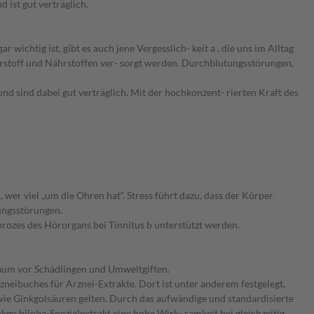
ist gut verträglich.
ichtig ist, gibt es auch jene Vergesslich- keit a , die uns im Alltag
erstoff und Nährstoffen ver- sorgt werden. Durchblutungsstörungen,
nd sind dabei gut verträglich. Mit der hochkonzent- rierten Kraft des
er viel „um die Ohren hat“. Stress führt dazu, dass der Körper
ungsstörungen.
rozes des Hörorgans bei Tinnitus b unterstützt werden.
 Baum vor Schädlingen und Umweltgiften.
zneibuches für Arznei-Extrakte. Dort ist unter anderem festgelegt,
wie Ginkgolsäuren gelten. Durch das aufwändige und standardisierte
go biloba-Spezialextrakt eine hohe Wirk- samkeit bei gleichzeitig