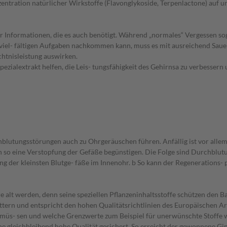
tration natürlicher Wirkstoffe (Flavonglykoside, Terpenlactone) auf und 
Informationen, die es auch benötigt. Während „normales“ Vergessen sogar w
n viel- fältigen Aufgaben nachkommen kann, muss es mit ausreichend Sau
chtnisleistung auswirken.
ialextrakt helfen, die Leis- tungsfähigkeit des Gehirnsa zu verbessern u
tungsstörungen auch zu Ohrgeräuschen führen. Anfällig ist vor allem, w
 so eine Verstopfung der Gefäße begünstigen. Die Folge sind Durchblut
er kleinsten Blutge- fäße im Innenohr. b So kann der Regenerations- p
re alt werden, denn seine speziellen Pflanzeninhaltsstoffe schützen den
ättern und entspricht den hohen Qualitätsrichtlinien des Europäischen Ar
n müs- sen und welche Grenzwerte zum Beispiel für unerwünschte Stoffe 
 gleichbleibend hohe Qualität gesichert. So erreicht der gewonnene Gink