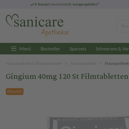
3
E-Rezept:
Heute bestellt,
morgen geliefert
Menü
Bestseller
Sparsets
Schmerzen & Ver
Hausapotheke & Reiseapotheke
Hausapotheke
Hausapotheke
Gingium 40mg 120 St Filmtabletten
Pflanzlich