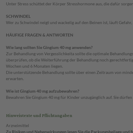
Unter Stress schüttet der Körper Stresshormone aus, die dafür sorgen,
SCHWINDEL
Wer zu Schwindel neigt und wackelig auf den Beinen ist, läuft Gefahr, 
HÄUFIGE FRAGEN & ANTWORTEN
Wie lang sollten Sie Gingium 40 mg anwenden?
Zur Behandlung von Vergesslichkeita sollte die optimale Behandlung
überprüfen, ob die Weiterführung der Behandlung noch gerechtfertig
Wochen und 6 Monaten liegen.
Die unterstützende Behandlung sollte über einen Zeitraum von mindes
erwarten.
Wie ist Gingium 40 mg aufzubewahren?
Bewahren Sie Gingium 40 mg für Kinder unzugänglich auf. Sie dürfe
Hinweistexte und Pflichtangaben
Arzneimittel
Zu Risiken und Nebenwirkungen lesen Sie die Packungsbeilage und fra