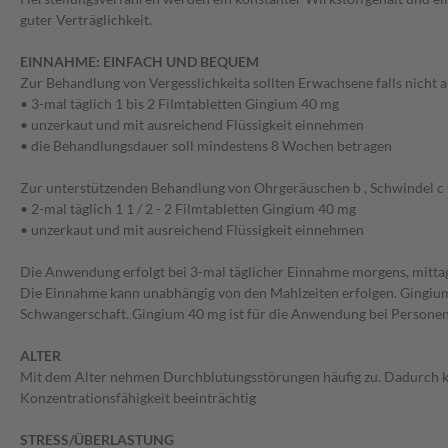
guter Verträglichkeit.
EINNAHME: EINFACH UND BEQUEM
Zur Behandlung von Vergesslichkeita sollten Erwachsene falls nicht 
• 3-mal täglich 1 bis 2 Filmtabletten Gingium 40 mg
• unzerkaut und mit ausreichend Flüssigkeit einnehmen
• die Behandlungsdauer soll mindestens 8 Wochen betragen
Zur unterstützenden Behandlung von Ohrgeräuschen b , Schwindel c
• 2-mal täglich 1 1 / 2 - 2 Filmtabletten Gingium 40 mg
• unzerkaut und mit ausreichend Flüssigkeit einnehmen
Die Anwendung erfolgt bei 3-mal täglicher Einnahme morgens, mitta
Die Einnahme kann unabhängig von den Mahlzeiten erfolgen. Gingium
Schwangerschaft. Gingium 40 mg ist für die Anwendung bei Personen
ALTER
Mit dem Alter nehmen Durchblutungsstörungen häufig zu. Dadurch kan
Konzentrationsfähigkeit beeinträchtig
STRESS/ÜBERLASTUNG