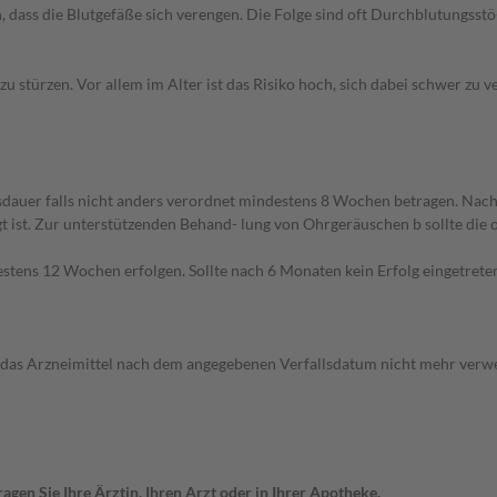
 dass die Blutgefäße sich verengen. Die Folge sind oft Durchblutungsstö-
zu stürzen. Vor allem im Alter ist das Risiko hoch, sich dabei schwer zu ve
sdauer falls nicht anders verordnet mindestens 8 Wochen betragen. Nach
t ist. Zur unterstützenden Behand- lung von Ohrgeräuschen b sollte die 
tens 12 Wochen erfolgen. Sollte nach 6 Monaten kein Erfolg eingetreten 
n das Arzneimittel nach dem angegebenen Verfallsdatum nicht mehr ver
gen Sie Ihre Ärztin, Ihren Arzt oder in Ihrer Apotheke.