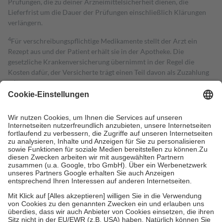
Prüfungen, die zu deiner Arzneimittelsicherheit dienen, die
Lieferfrist um die Dauer der Prüfungen einschließlich Klärungen
verlängern.
4
Für verschreibungspflichtige Medikamente stellt der Arzt ein
Rezept aus und der Patient erhält sie in der Apotheke. Die
gesetzliche Krankenversicherung übernimmt in der Regel die
Kosten dafür, der Versicherte trägt einen Teil davon als Zuzahlung
mit.
Grundsätzlich leisten Mitglieder Zuzahlungen in Höhe von zehn
Prozent des Abgabepreises,
mindestens
jedoch
fünf Euro
und
höchstens zehn Euro.
Es sind jedoch nie mehr als die tatsächlichen
Kosten der Leistung zu entrichten.
Diese Regeln gelten grundsätzlich auch für Online-Apotheken.
Bei Heilmitteln und häuslicher Krankenpflege beträgt die
Zuzahlung zehn Prozent der Kosten sowie zehn Euro je
Verordnung.
Um das Engagement der Versicherten für ihre eigene Gesundheit zu
stärken und die besondere Stellung der Familie zu unterstützen,
fallen
keine Zuzahlungen
an bei:
• Kindern und Jugendlichen bis zum vollendeten 18. Lebensjahr
mit Ausnahme der Fahrkosten