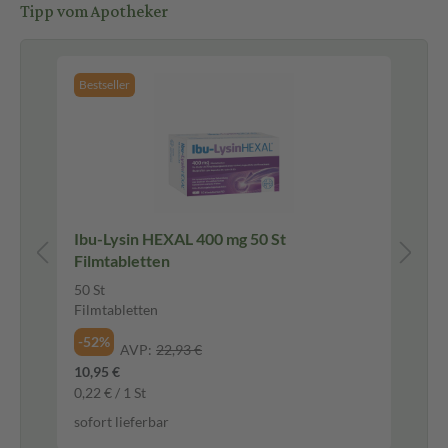
Tipp vom Apotheker
Bestseller
Be
Ibu-Lysin HEXAL 400 mg 50 St
Ma
Filmtabletten
Ta
50 St
200
Filmtabletten
Tab
-52%
-2
AVP:
22,93 €
10,95 €
14,
0,22 € / 1 St
0,0
sofort lieferbar
sof