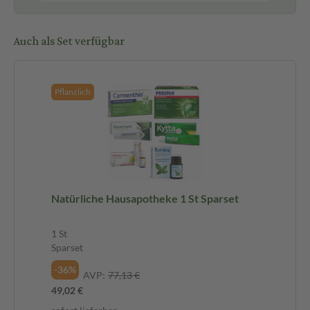
Auch als Set verfügbar
Pflanzlich
Natürliche Hausapotheke 1 St Sparset
1 St
Sparset
-36%
AVP:
77,13 €
49,02 €