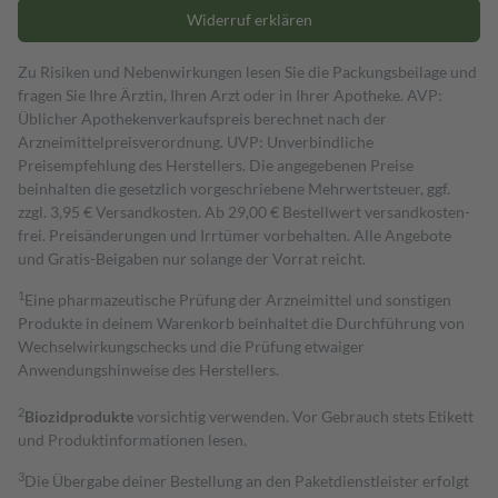
Widerruf erklären
Zu Risiken und Nebenwirkungen lesen Sie die Packungsbeilage und
fragen Sie Ihre Ärztin, Ihren Arzt oder in Ihrer Apotheke. AVP:
Üblicher Apothekenverkaufspreis berechnet nach der
Arzneimittelpreisverordnung. UVP: Unverbindliche
Preisempfehlung des Herstellers. Die angegebenen Preise
beinhalten die gesetzlich vorgeschriebene Mehrwertsteuer, ggf.
zzgl. 3,95 € Versandkosten. Ab 29,00 € Bestell­wert versand­kosten­
frei. Preisänderungen und Irrtümer vorbehalten. Alle Angebote
und Gratis-Beigaben nur solange der Vorrat reicht.
1
Eine pharmazeutische Prüfung der Arzneimittel und sonstigen
Produkte in deinem Warenkorb beinhaltet die Durchführung von
Wechselwirkungschecks und die Prüfung etwaiger
Anwendungshinweise des Herstellers.
2
Biozidprodukte
vorsichtig verwenden. Vor Gebrauch stets Etikett
und Produktinformationen lesen.
3
Die Übergabe deiner Bestellung an den Paketdienstleister erfolgt