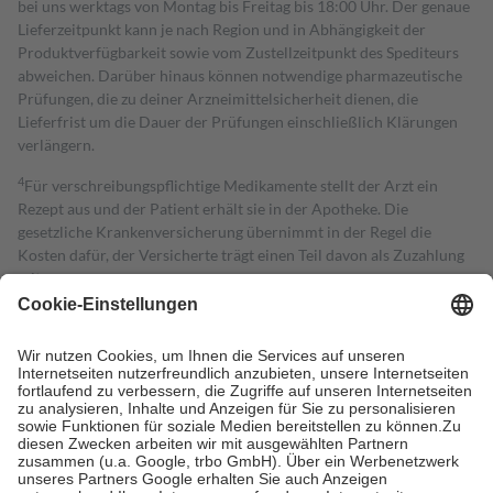
bei uns werktags von Montag bis Freitag bis 18:00 Uhr. Der genaue
Lieferzeitpunkt kann je nach Region und in Abhängigkeit der
Produktverfügbarkeit sowie vom Zustellzeitpunkt des Spediteurs
abweichen. Darüber hinaus können notwendige pharmazeutische
Prüfungen, die zu deiner Arzneimittelsicherheit dienen, die
Lieferfrist um die Dauer der Prüfungen einschließlich Klärungen
verlängern.
4
Für verschreibungspflichtige Medikamente stellt der Arzt ein
Rezept aus und der Patient erhält sie in der Apotheke. Die
gesetzliche Krankenversicherung übernimmt in der Regel die
Kosten dafür, der Versicherte trägt einen Teil davon als Zuzahlung
mit.
Grundsätzlich leisten Mitglieder Zuzahlungen in Höhe von zehn
Prozent des Abgabepreises,
mindestens
jedoch
fünf Euro
und
höchstens zehn Euro.
Es sind jedoch nie mehr als die tatsächlichen
Kosten der Leistung zu entrichten.
Diese Regeln gelten grundsätzlich auch für Online-Apotheken.
Bei Heilmitteln und häuslicher Krankenpflege beträgt die
Zuzahlung zehn Prozent der Kosten sowie zehn Euro je
Verordnung.
Um das Engagement der Versicherten für ihre eigene Gesundheit zu