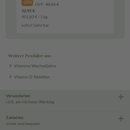
-22%
-1
UVP:
42,51 €
32,95 €
16,
401,83 € / 1 kg
0,1
sofort lieferbar
sof
Weitere Produkte aus:
Vitamine Wechseljahre
Vitamin D Tabletten
Versandarten
i.d.R. am nächsten Werktag
Zahlarten
sicher und bequem