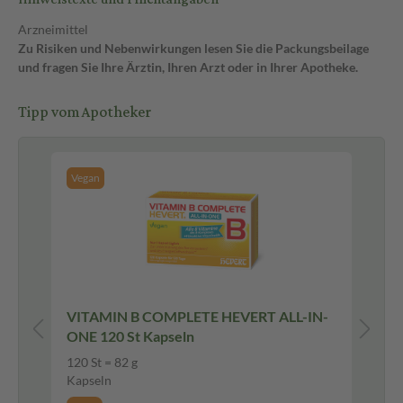
Arzneimittel
Zu Risiken und Nebenwirkungen lesen Sie die Packungsbeilage
und fragen Sie Ihre Ärztin, Ihren Arzt oder in Ihrer Apotheke.
Tipp vom Apotheker
Vegan
VITAMIN B COMPLETE HEVERT ALL-IN-
Mag
ONE 120 St Kapseln
Ha
120 St = 82 g
100
Kapseln
Ha