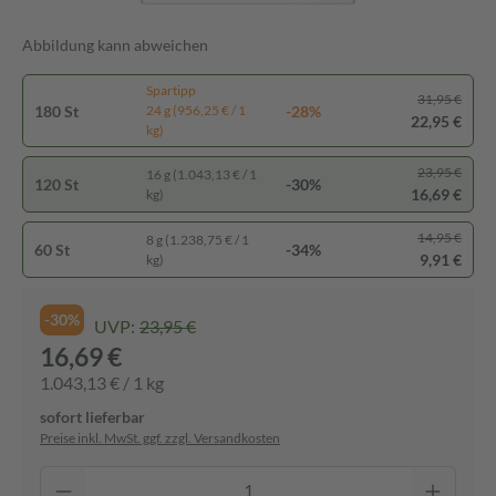
Abbildung kann abweichen
Spartipp
31,95 €
180 St
-28%
24 g (956,25 € / 1
22,95 €
kg)
23,95 €
16 g (1.043,13 € / 1
120 St
-30%
16,69 €
kg)
14,95 €
8 g (1.238,75 € / 1
60 St
-34%
9,91 €
kg)
-30%
UVP:
23,95 €
16,69 €
1.043,13 € / 1 kg
sofort lieferbar
Preise inkl. MwSt. ggf. zzgl. Versandkosten