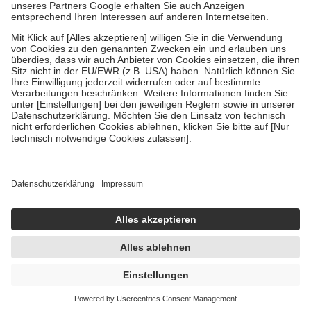
Um das Engagement der Versicherten für ihre eigene Gesundheit zu
stärken und die besondere Stellung der Familie zu unterstützen,
fallen
keine Zuzahlungen
an bei:
• Kindern und Jugendlichen bis zum vollendeten 18. Lebensjahr
mit Ausnahme der Fahrkosten
• Untersuchungen zur Vorsorge und Früherkennung, die von der
GKV getragen werden
• empfohlenen Schutzimpfungen
• Harn- und Blutteststreifen
Wir nutzen Trusted Shops als unabhängigen Dienstleister für die
Einholung von Bewertungen. Trusted Shops hat Maßnahmen
getroffen, um sicherzustellen, dass es sich um echte Bewertungen
handelt. Mehr Informationen findest du hier:
https://help.etrusted.com/hc/de/articles/4419944605341
Einige Bilder und Inhalte wurden unter Zuhilfenahme künstlicher
Intelligenz erstellt.
UVP:
23,95 €
16,69 €