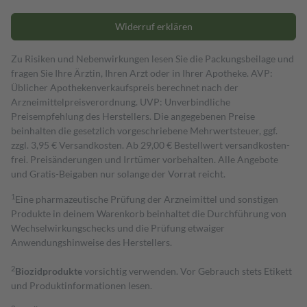
Widerruf erklären
Zu Risiken und Nebenwirkungen lesen Sie die Packungsbeilage und
fragen Sie Ihre Ärztin, Ihren Arzt oder in Ihrer Apotheke. AVP:
Üblicher Apothekenverkaufspreis berechnet nach der
Arzneimittelpreisverordnung. UVP: Unverbindliche
Preisempfehlung des Herstellers. Die angegebenen Preise
beinhalten die gesetzlich vorgeschriebene Mehrwertsteuer, ggf.
zzgl. 3,95 € Versandkosten. Ab 29,00 € Bestell­wert versand­kosten­
frei. Preisänderungen und Irrtümer vorbehalten. Alle Angebote
und Gratis-Beigaben nur solange der Vorrat reicht.
1
Eine pharmazeutische Prüfung der Arzneimittel und sonstigen
Produkte in deinem Warenkorb beinhaltet die Durchführung von
Wechselwirkungschecks und die Prüfung etwaiger
Anwendungshinweise des Herstellers.
2
Biozidprodukte
vorsichtig verwenden. Vor Gebrauch stets Etikett
und Produktinformationen lesen.