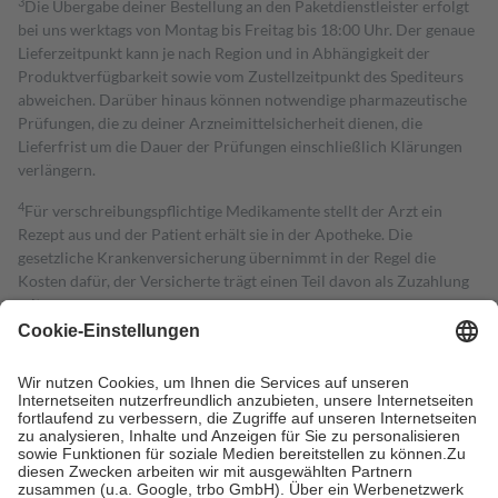
3
Die Übergabe deiner Bestellung an den Paketdienstleister erfolgt
bei uns werktags von Montag bis Freitag bis 18:00 Uhr. Der genaue
Lieferzeitpunkt kann je nach Region und in Abhängigkeit der
Produktverfügbarkeit sowie vom Zustellzeitpunkt des Spediteurs
abweichen. Darüber hinaus können notwendige pharmazeutische
Prüfungen, die zu deiner Arzneimittelsicherheit dienen, die
Lieferfrist um die Dauer der Prüfungen einschließlich Klärungen
verlängern.
4
Für verschreibungspflichtige Medikamente stellt der Arzt ein
Rezept aus und der Patient erhält sie in der Apotheke. Die
gesetzliche Krankenversicherung übernimmt in der Regel die
Kosten dafür, der Versicherte trägt einen Teil davon als Zuzahlung
mit.
Grundsätzlich leisten Mitglieder Zuzahlungen in Höhe von zehn
Prozent des Abgabepreises,
mindestens
jedoch
fünf Euro
und
höchstens zehn Euro.
Es sind jedoch nie mehr als die tatsächlichen
Kosten der Leistung zu entrichten.
Diese Regeln gelten grundsätzlich auch für Online-Apotheken.
Bei Heilmitteln und häuslicher Krankenpflege beträgt die
Zuzahlung zehn Prozent der Kosten sowie zehn Euro je
Verordnung.