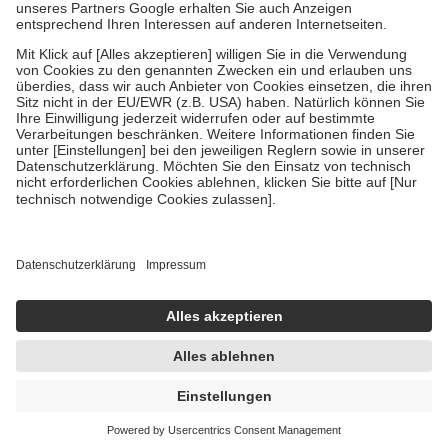
Um das Engagement der Versicherten für ihre eigene Gesundheit zu
stärken und die besondere Stellung der Familie zu unterstützen,
fallen
keine Zuzahlungen
an bei:
• Kindern und Jugendlichen bis zum vollendeten 18. Lebensjahr
mit Ausnahme der Fahrkosten
• Untersuchungen zur Vorsorge und Früherkennung, die von der
GKV getragen werden
• empfohlenen Schutzimpfungen
• Harn- und Blutteststreifen
Wir nutzen Trusted Shops als unabhängigen Dienstleister für die
Einholung von Bewertungen. Trusted Shops hat Maßnahmen
getroffen, um sicherzustellen, dass es sich um echte Bewertungen
handelt. Mehr Informationen findest du hier:
https://help.etrusted.com/hc/de/articles/4419944605341
Einige Bilder und Inhalte wurden unter Zuhilfenahme künstlicher
Intelligenz erstellt.
UVP:
14,95 €
9,95 €