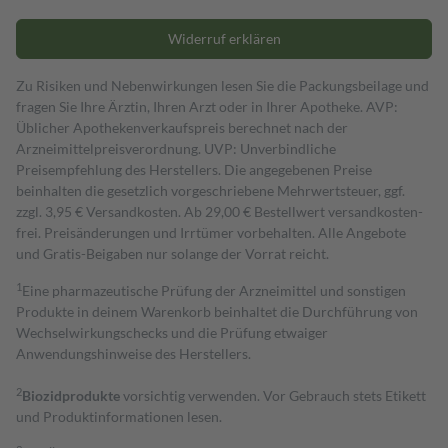
Widerruf erklären
Zu Risiken und Nebenwirkungen lesen Sie die Packungsbeilage und
fragen Sie Ihre Ärztin, Ihren Arzt oder in Ihrer Apotheke. AVP:
Üblicher Apothekenverkaufspreis berechnet nach der
Arzneimittelpreisverordnung. UVP: Unverbindliche
Preisempfehlung des Herstellers. Die angegebenen Preise
beinhalten die gesetzlich vorgeschriebene Mehrwertsteuer, ggf.
zzgl. 3,95 € Versandkosten. Ab 29,00 € Bestell­wert versand­kosten­
frei. Preisänderungen und Irrtümer vorbehalten. Alle Angebote
und Gratis-Beigaben nur solange der Vorrat reicht.
1
Eine pharmazeutische Prüfung der Arzneimittel und sonstigen
Produkte in deinem Warenkorb beinhaltet die Durchführung von
Wechselwirkungschecks und die Prüfung etwaiger
Anwendungshinweise des Herstellers.
2
Biozidprodukte
vorsichtig verwenden. Vor Gebrauch stets Etikett
und Produktinformationen lesen.