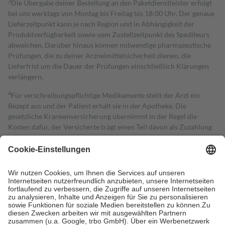
3
Die Übergabe deiner Bestellung an den Paketdienstleister erfolgt
bei uns werktags von Montag bis Freitag bis 18:00 Uhr. Der genaue
Lieferzeitpunkt kann je nach Region und in Abhängigkeit der
Produktverfügbarkeit sowie vom Zustellzeitpunkt des Spediteurs
abweichen. Darüber hinaus können notwendige pharmazeutische
Prüfungen, die zu deiner Arzneimittelsicherheit dienen, die
Lieferfrist um die Dauer der Prüfungen einschließlich Klärungen
verlängern.
4
Für verschreibungspflichtige Medikamente stellt der Arzt ein
Rezept aus und der Patient erhält sie in der Apotheke. Die
gesetzliche Krankenversicherung übernimmt in der Regel die
Kosten dafür, der Versicherte trägt einen Teil davon als Zuzahlung
mit.
Grundsätzlich leisten Mitglieder Zuzahlungen in Höhe von zehn
Prozent des Abgabepreises,
mindestens
jedoch
fünf Euro
und
höchstens zehn Euro.
Es sind jedoch nie mehr als die tatsächlichen
Kosten der Leistung zu entrichten.
Diese Regeln gelten grundsätzlich auch für Online-Apotheken.
Bei Heilmitteln und häuslicher Krankenpflege beträgt die
Zuzahlung zehn Prozent der Kosten sowie zehn Euro je
Verordnung.