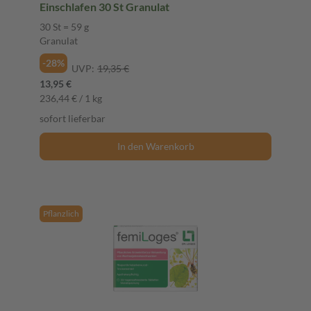
Einschlafen 30 St Granulat
30 St = 59 g
Granulat
-28%
UVP:
19,35 €
13,95 €
236,44 € / 1 kg
sofort lieferbar
In den Warenkorb
Pflanzlich