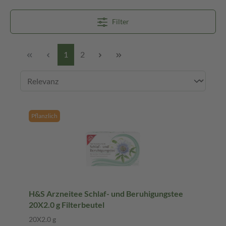
Filter
1
2
Pflanzlich
H&S Arzneitee Schlaf- und Beruhigungstee
20X2.0 g Filterbeutel
20X2.0 g