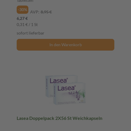
Tabletten
-30%
AVP:
8,95 €
6,27 €
0,31 € / 1 St
sofort lieferbar
In den Warenkorb
Lasea Doppelpack 2X56 St Weichkapseln