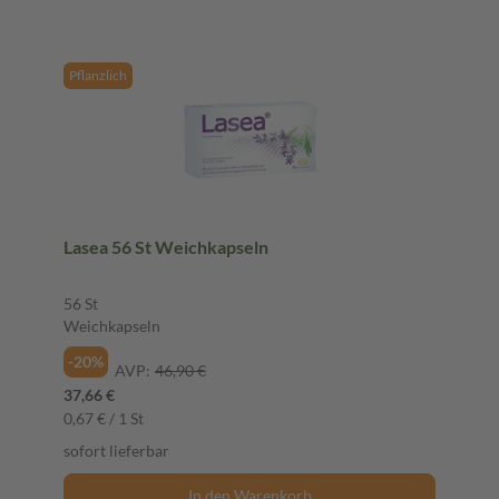
Pflanzlich
Lasea 56 St Weichkapseln
56 St
Weichkapseln
-20%
AVP:
46,90 €
37,66 €
0,67 € / 1 St
sofort lieferbar
In den Warenkorb