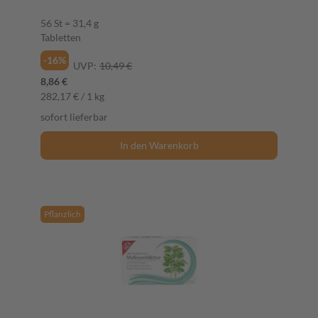
56 St = 31,4 g
Tabletten
-16%
UVP:
10,49 €
8,86 €
282,17 € / 1 kg
sofort lieferbar
In den Warenkorb
Pflanzlich