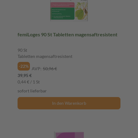
femiLoges 90 St Tabletten magensaftresistent
90 St
Tabletten magensaftresistent
-22%
AVP:
50,96 €
39,95 €
0,44 € / 1 St
sofort lieferbar
In den Warenkorb