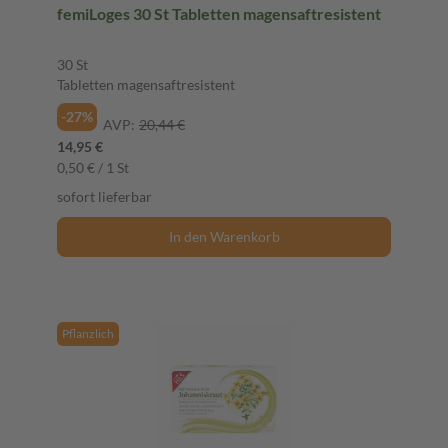
femiLoges 30 St Tabletten magensaftresistent
30 St
Tabletten magensaftresistent
-27%
AVP:
20,44 €
14,95 €
0,50 € / 1 St
sofort lieferbar
In den Warenkorb
Pflanzlich