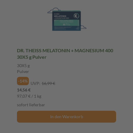
DR. THEISS MELATONIN + MAGNESIUM 400
30X5 g Pulver
30X5 g
Pulver
-14%
UVP:
16,99 €
14,56 €
97,07 € / 1 kg
sofort lieferbar
In den Warenkorb