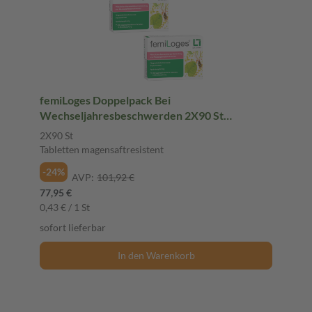
femiLoges Doppelpack Bei
Wechseljahresbeschwerden 2X90 St
Tabletten magensaftresistent
2X90 St
Tabletten magensaftresistent
-24%
AVP:
101,92 €
77,95 €
0,43 € / 1 St
sofort lieferbar
In den Warenkorb