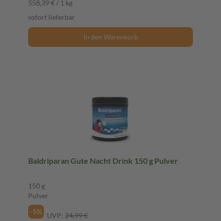
558,39 € / 1 kg
sofort lieferbar
In den Warenkorb
Baldriparan Gute Nacht Drink 150 g Pulver
150 g
Pulver
-5%
UVP:
24,99 €