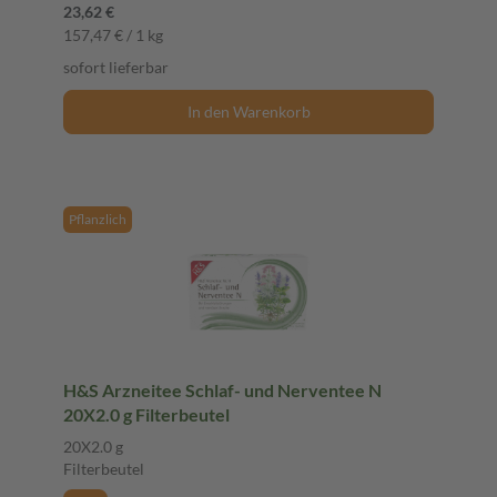
23,62 €
157,47 € / 1 kg
sofort lieferbar
In den Warenkorb
Pflanzlich
H&S Arzneitee Schlaf- und Nerventee N
20X2.0 g Filterbeutel
20X2.0 g
Filterbeutel