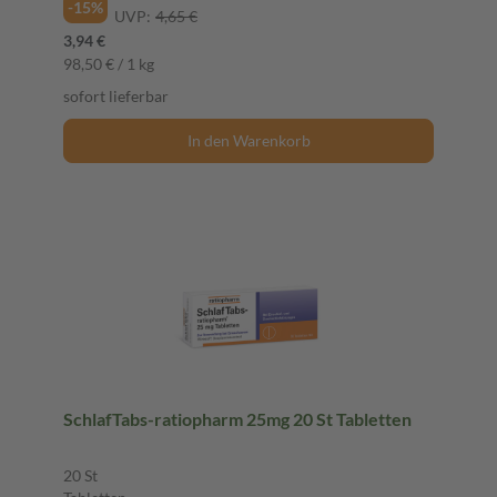
-15%
UVP:
4,65 €
3,94 €
98,50 € / 1 kg
sofort lieferbar
In den Warenkorb
SchlafTabs-ratiopharm 25mg 20 St Tabletten
20 St