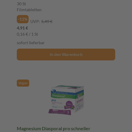
30 St
Filmtabletten
-11%
UVP:
5,49 €
4,91 €
0,16 € / 1 St
sofort lieferbar
In den Warenkorb
Vegan
Magnesium Diasporal pro schneller