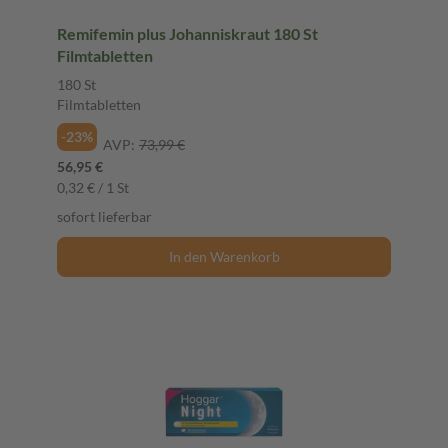
Remifemin plus Johanniskraut 180 St
Filmtabletten
180 St
Filmtabletten
-23%
AVP:
73,99 €
56,95 €
0,32 € / 1 St
sofort lieferbar
In den Warenkorb