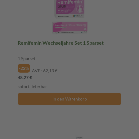
Remifemin Wechseljahre Set 1 Sparset
1 Sparset
-22%
AVP:
62,13 €
48,27 €
sofort lieferbar
In den Warenkorb