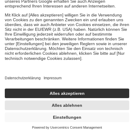
Wechseljahresbeschwerden Set 1 Sparset
1 Sparset
-19%
AVP:
79,91 €
64,77 €
voraussichtlich verfügbar in 1-2 Wochen
In den Warenkorb