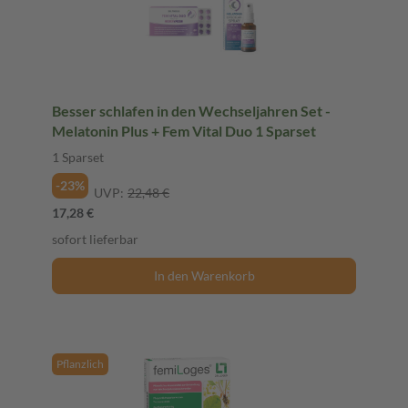
Besser schlafen in den Wechseljahren Set -
Melatonin Plus + Fem Vital Duo 1 Sparset
1 Sparset
-23%
UVP:
22,48 €
17,28 €
sofort lieferbar
In den Warenkorb
Pflanzlich