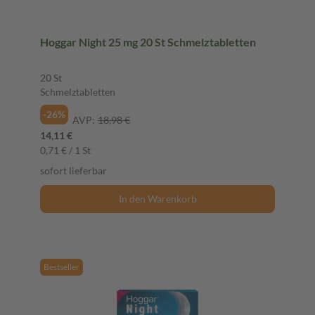
Hoggar Night 25 mg 20 St Schmelztabletten
20 St
Schmelztabletten
-26%
AVP:
18,98 €
14,11 €
0,71 € / 1 St
sofort lieferbar
In den Warenkorb
Bestseller