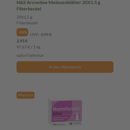
H&S Arzneitee Melissenblätter 20X1.5 g
Filterbeutel
20X1.5 g
Filterbeutel
-26%
UVP:
3,95 €
2,93 €
97,67 € / 1 kg
sofort lieferbar
In den Warenkorb
Pflanzlich