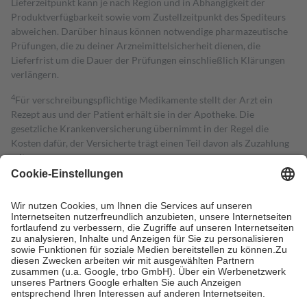
Lieferzeitpunkt kann je nach Region und in Abhängigkeit der
Produktverfügbarkeit sowie vom Zustellzeitpunkt des Spediteurs
abweichen. Darüber hinaus können notwendige pharmazeutische
Prüfungen, die zu deiner Arzneimittelsicherheit dienen, die
Lieferfrist um die Dauer der Prüfungen einschließlich Klärungen
verlängern.
4
Für verschreibungspflichtige Medikamente stellt der Arzt ein
Rezept aus und der Patient erhält sie in der Apotheke. Die
gesetzliche Krankenversicherung übernimmt in der Regel die
Kosten dafür, der Versicherte trägt einen Teil davon als Zuzahlung
mit.
Grundsätzlich leisten Mitglieder Zuzahlungen in Höhe von zehn
Prozent des Abgabepreises,
mindestens
jedoch
fünf Euro
und
höchstens zehn Euro.
Es sind jedoch nie mehr als die tatsächlichen
Kosten der Leistung zu entrichten.
Diese Regeln gelten grundsätzlich auch für Online-Apotheken.
Bei Heilmitteln und häuslicher Krankenpflege beträgt die
Zuzahlung zehn Prozent der Kosten sowie zehn Euro je
Verordnung.
Um das Engagement der Versicherten für ihre eigene Gesundheit zu
stärken und die besondere Stellung der Familie zu unterstützen,