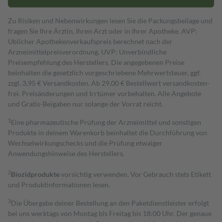
Zu Risiken und Nebenwirkungen lesen Sie die Packungsbeilage und
fragen Sie Ihre Ärztin, Ihren Arzt oder in Ihrer Apotheke. AVP:
Üblicher Apothekenverkaufspreis berechnet nach der
Arzneimittelpreisverordnung. UVP: Unverbindliche
Preisempfehlung des Herstellers. Die angegebenen Preise
beinhalten die gesetzlich vorgeschriebene Mehrwertsteuer, ggf.
zzgl. 3,95 € Versandkosten. Ab 29,00 € Bestell­wert versand­kosten­
frei. Preisänderungen und Irrtümer vorbehalten. Alle Angebote
und Gratis-Beigaben nur solange der Vorrat reicht.
1
Eine pharmazeutische Prüfung der Arzneimittel und sonstigen
Produkte in deinem Warenkorb beinhaltet die Durchführung von
Wechselwirkungschecks und die Prüfung etwaiger
Anwendungshinweise des Herstellers.
2
Biozidprodukte
vorsichtig verwenden. Vor Gebrauch stets Etikett
und Produktinformationen lesen.
3
Die Übergabe deiner Bestellung an den Paketdienstleister erfolgt
bei uns werktags von Montag bis Freitag bis 18:00 Uhr. Der genaue