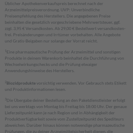
Üblicher Apothekenverkaufspreis berechnet nach der
Arzneimittelpreisverordnung. UVP: Unverbindliche
Preisempfehlung des Herstellers. Die angegebenen Preise
beinhalten die gesetzlich vorgeschriebene Mehrwertsteuer, ggf.
zzgl. 3,95 € Versandkosten. Ab 29,00 € Bestell­wert versand­kosten­
frei. Preisänderungen und Irrtümer vorbehalten. Alle Angebote
und Gratis-Beigaben nur solange der Vorrat reicht.
1
Eine pharmazeutische Prüfung der Arzneimittel und sonstigen
Produkte in deinem Warenkorb beinhaltet die Durchführung von
Wechselwirkungschecks und die Prüfung etwaiger
Anwendungshinweise des Herstellers.
2
Biozidprodukte
vorsichtig verwenden. Vor Gebrauch stets Etikett
und Produktinformationen lesen.
3
Die Übergabe deiner Bestellung an den Paketdienstleister erfolgt
bei uns werktags von Montag bis Freitag bis 18:00 Uhr. Der genaue
Lieferzeitpunkt kann je nach Region und in Abhängigkeit der
Produktverfügbarkeit sowie vom Zustellzeitpunkt des Spediteurs
abweichen. Darüber hinaus können notwendige pharmazeutische
Prüfungen, die zu deiner Arzneimittelsicherheit dienen, die