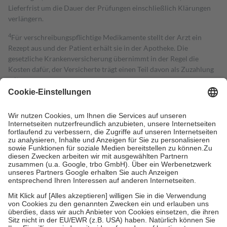
Lieferfrist um die Dauer der Prüfungen einschließlich Klärungen
verlängern.
4
Für verschreibungspflichtige Medikamente stellt der Arzt ein
Rezept aus und der Patient erhält sie in der Apotheke. Die
gesetzliche Krankenversicherung übernimmt in der Regel die
Kosten dafür, der Versicherte trägt einen Teil davon als Zuzahlung
mit.
Grundsätzlich leisten Mitglieder Zuzahlungen in Höhe von zehn
Prozent des Abgabepreises,
mindestens
jedoch
fünf Euro
und
höchstens zehn Euro.
Es sind jedoch nie mehr als die tatsächlichen
Kosten der Leistung zu entrichten.
Diese Regeln gelten grundsätzlich auch für Online-Apotheken.
Bei Heilmitteln und häuslicher Krankenpflege beträgt die
Zuzahlung zehn Prozent der Kosten sowie zehn Euro je
Verordnung.
Um das Engagement der Versicherten für ihre eigene Gesundheit zu
stärken und die besondere Stellung der Familie zu unterstützen,
fallen
keine Zuzahlungen
an bei:
• Kindern und Jugendlichen bis zum vollendeten 18. Lebensjahr
mit Ausnahme der Fahrkosten