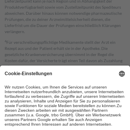
Lieferzeitpunkt kann je nach Region und in Abhängigkeit der
Produktverfügbarkeit sowie vom Zustellzeitpunkt des Spediteurs
abweichen. Darüber hinaus können notwendige pharmazeutische
Prüfungen, die zu deiner Arzneimittelsicherheit dienen, die
Lieferfrist um die Dauer der Prüfungen einschließlich Klärungen
verlängern.
4
Für verschreibungspflichtige Medikamente stellt der Arzt ein
Rezept aus und der Patient erhält sie in der Apotheke. Die
gesetzliche Krankenversicherung übernimmt in der Regel die
Kosten dafür, der Versicherte trägt einen Teil davon als Zuzahlung
mit.
Grundsätzlich leisten Mitglieder Zuzahlungen in Höhe von zehn
Prozent des Abgabepreises,
mindestens
jedoch
fünf Euro
und
höchstens zehn Euro.
Es sind jedoch nie mehr als die tatsächlichen
Kosten der Leistung zu entrichten.
Diese Regeln gelten grundsätzlich auch für Online-Apotheken.
Bei Heilmitteln und häuslicher Krankenpflege beträgt die
Zuzahlung zehn Prozent der Kosten sowie zehn Euro je
Verordnung.
Um das Engagement der Versicherten für ihre eigene Gesundheit zu
stärken und die besondere Stellung der Familie zu unterstützen,