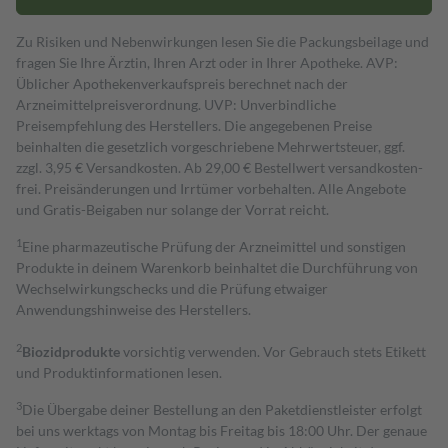
Zu Risiken und Nebenwirkungen lesen Sie die Packungsbeilage und
fragen Sie Ihre Ärztin, Ihren Arzt oder in Ihrer Apotheke. AVP:
Üblicher Apothekenverkaufspreis berechnet nach der
Arzneimittelpreisverordnung. UVP: Unverbindliche
Preisempfehlung des Herstellers. Die angegebenen Preise
beinhalten die gesetzlich vorgeschriebene Mehrwertsteuer, ggf.
zzgl. 3,95 € Versandkosten. Ab 29,00 € Bestell­wert versand­kosten­
frei. Preisänderungen und Irrtümer vorbehalten. Alle Angebote
und Gratis-Beigaben nur solange der Vorrat reicht.
1
Eine pharmazeutische Prüfung der Arzneimittel und sonstigen
Produkte in deinem Warenkorb beinhaltet die Durchführung von
Wechselwirkungschecks und die Prüfung etwaiger
Anwendungshinweise des Herstellers.
2
Biozidprodukte
vorsichtig verwenden. Vor Gebrauch stets Etikett
und Produktinformationen lesen.
3
Die Übergabe deiner Bestellung an den Paketdienstleister erfolgt
bei uns werktags von Montag bis Freitag bis 18:00 Uhr. Der genaue