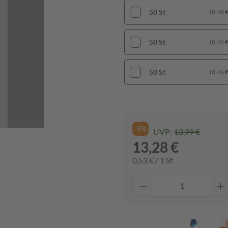
50 St
(0,48 € 
50 St
(0,46 € 
50 St
(0,46 € 
-5%
UVP:
13,99 €
13,28 €
0,53 € / 1 St