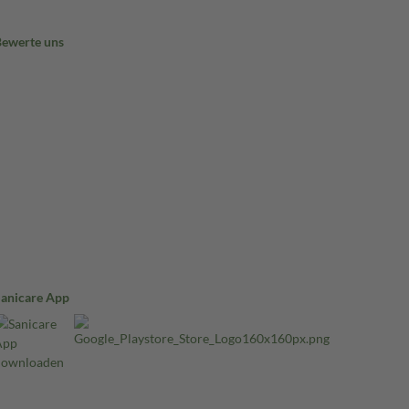
Bewerte uns
Sanicare App