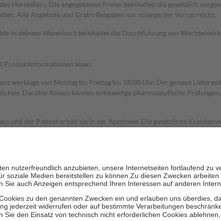
s Herstellers. Die angegebenen Preise beinhalten die gesetzlich vorgesc
alten. Alle Angebote und Gratis-Beigaben nur solange der Vorrat reicht.
dukte in deinem Warenkorb beinhaltet die Durchführung von Wechselwir
nd Produktinformationen lesen.
 uns werktags von Montag bis Freitag bis 18:00 Uhr. Der genaue Lieferze
ichen. Darüber hinaus können notwendige pharmazeutische Prüfungen, die
aus und der Patient erhält sie in der Apotheke. Die gesetzliche Krankenv
ent des Abgabepreises,
mindestens
jedoch
fünf Euro
und
höchstens zehn 
zehn Prozent der Kosten sowie zehn Euro je Verordnung.
rken und die besondere Stellung der Familie zu unterstützen, fallen
kein
 Ausnahme der Fahrkosten
 getragen werden