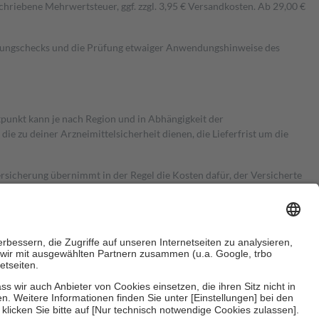
hriebene Mehrwertsteuer, ggf. zzgl. 3,95 € Versandkosten. Ab 29,00 €
kungschecks und die Prüfung etwaiger Anwendungshinweise des
itpunkt kann je nach Region und in Abhängigkeit der
 zu deiner Arzneimittelsicherheit dienen, die Lieferfrist um die
ersicherung übernimmt in der Regel die Kosten dafür, der Versicherte
Euro.
Es sind jedoch nie mehr als die tatsächlichen Kosten der Leistung
e Zuzahlungen
an bei: