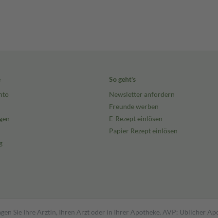
e
So geht's
nto
Newsletter anfordern
Freunde werben
gen
E-Rezept einlösen
Papier Rezept einlösen
g
gen Sie Ihre Ärztin, Ihren Arzt oder in Ihrer Apotheke. AVP: Üblicher A