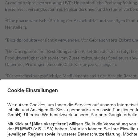
Arzneimittelpreisverordnung. UVP: Unverbindliche Preisempfehlung de
Bestell­wert versand­kosten­frei. Preisänderungen und Irrtümer vorbeh
1
Eine pharmazeutische Prüfung der Arzneimittel und sonstigen Pro
Herstellers.
2
Biozidprodukte
vorsichtig verwenden. Vor Gebrauch stets Etikett u
3
Die Übergabe deiner Bestellung an den Paketdienstleister erfolgt bei
Produktverfügbarkeit sowie vom Zustellzeitpunkt des Spediteurs abwe
Dauer der Prüfungen einschließlich Klärungen verlängern.
4
Für verschreibungspflichtige Medikamente stellt der Arzt ein Rezept 
trägt einen Teil davon als Zuzahlung mit.
Grundsätzlich leisten Mitglieder Zuzahlungen in Höhe von zehn Proz
zu entrichten.
Diese Regeln gelten grundsätzlich auch für Online-Apotheken.
Bei Heilmitteln und häuslicher Krankenpflege beträgt die Zuzahlung 
Um das Engagement der Versicherten für ihre eigene Gesundheit zu stä
• Kindern und Jugendlichen bis zum vollendeten 18. Lebensjahr mit
• Untersuchungen zur Vorsorge und Früherkennung, die von der GKV
• empfohlenen Schutzimpfungen