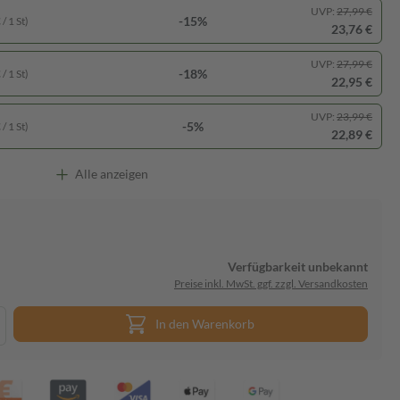
UVP:
27,99 €
-15%
/ 1 St)
23,76 €
UVP:
27,99 €
-18%
/ 1 St)
22,95 €
UVP:
23,99 €
-5%
/ 1 St)
22,89 €
Alle anzeigen
Verfügbarkeit unbekannt
Preise inkl. MwSt. ggf. zzgl. Versandkosten
In den Warenkorb