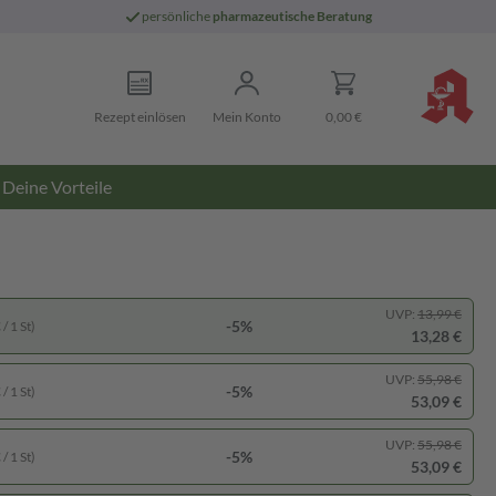
persönliche
pharmazeutische Beratung
Rezept einlösen
Mein Konto
0,00 €
Deine Vorteile
UVP:
13,99 €
-5%
/ 1 St)
13,28 €
UVP:
55,98 €
-5%
/ 1 St)
53,09 €
UVP:
55,98 €
-5%
/ 1 St)
53,09 €