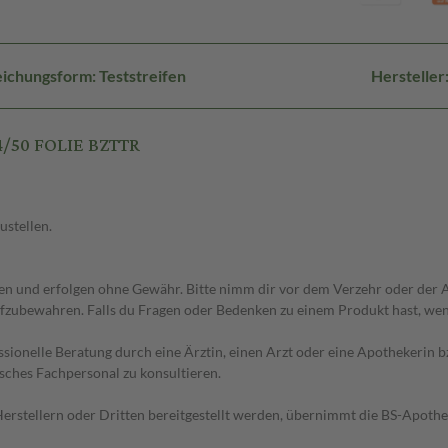
ichungsform: Teststreifen
Herstelle
4/50 FOLIE BZTTR
ustellen.
 und erfolgen ohne Gewähr. Bitte nimm dir vor dem Verzehr oder der An
fzubewahren. Falls du Fragen oder Bedenken zu einem Produkt hast, wende
essionelle Beratung durch eine Ärztin, einen Arzt oder eine Apothekerin
sches Fachpersonal zu konsultieren.
n Herstellern oder Dritten bereitgestellt werden, übernimmt die BS-Apot