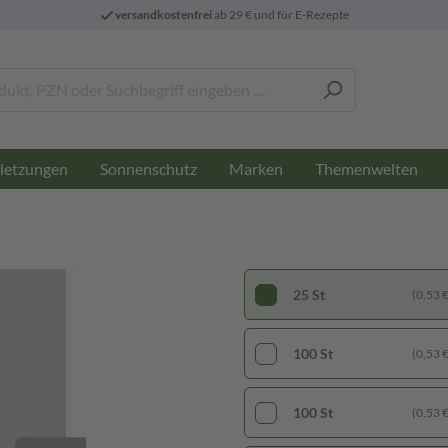
versandkostenfrei
ab 29 € und für E-Rezepte
letzungen
Sonnenschutz
Marken
Themenwelten
25 St
(0,53 € 
100 St
(0,53 € 
100 St
(0,53 € 