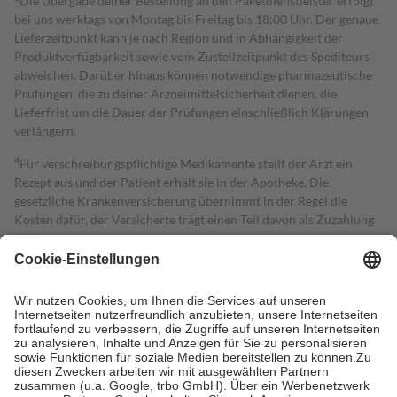
Die Übergabe deiner Bestellung an den Paketdienstleister erfolgt
bei uns werktags von Montag bis Freitag bis 18:00 Uhr. Der genaue
Lieferzeitpunkt kann je nach Region und in Abhängigkeit der
Produktverfügbarkeit sowie vom Zustellzeitpunkt des Spediteurs
abweichen. Darüber hinaus können notwendige pharmazeutische
Prüfungen, die zu deiner Arzneimittelsicherheit dienen, die
Lieferfrist um die Dauer der Prüfungen einschließlich Klärungen
verlängern.
4
Für verschreibungspflichtige Medikamente stellt der Arzt ein
Rezept aus und der Patient erhält sie in der Apotheke. Die
gesetzliche Krankenversicherung übernimmt in der Regel die
Kosten dafür, der Versicherte trägt einen Teil davon als Zuzahlung
mit.
Grundsätzlich leisten Mitglieder Zuzahlungen in Höhe von zehn
Prozent des Abgabepreises,
mindestens
jedoch
fünf Euro
und
höchstens zehn Euro.
Es sind jedoch nie mehr als die tatsächlichen
Kosten der Leistung zu entrichten.
Diese Regeln gelten grundsätzlich auch für Online-Apotheken.
Bei Heilmitteln und häuslicher Krankenpflege beträgt die
Zuzahlung zehn Prozent der Kosten sowie zehn Euro je
Verordnung.