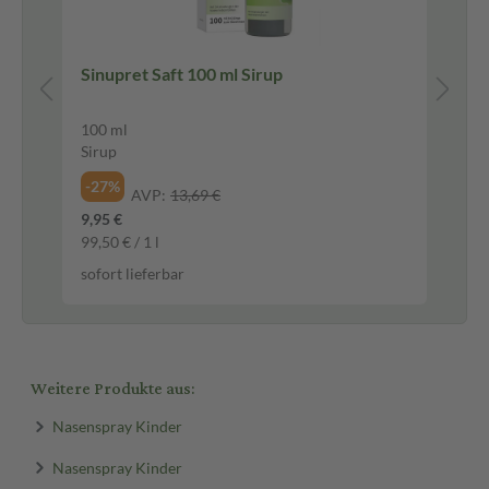
100
Sinupret Saft 100 ml Sirup
Ib
ml
100 ml
10
Sirup
Su
-27%
-2
AVP:
13,69 €
9,95 €
5,4
99,50 € / 1 l
54,
sofort lieferbar
sof
Weitere Produkte aus:
Nasenspray Kinder
Nasenspray Kinder