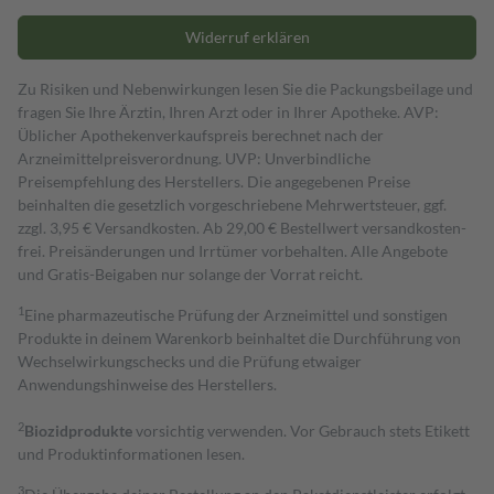
Widerruf erklären
Zu Risiken und Nebenwirkungen lesen Sie die Packungsbeilage und
fragen Sie Ihre Ärztin, Ihren Arzt oder in Ihrer Apotheke. AVP:
Üblicher Apothekenverkaufspreis berechnet nach der
Arzneimittelpreisverordnung. UVP: Unverbindliche
Preisempfehlung des Herstellers. Die angegebenen Preise
beinhalten die gesetzlich vorgeschriebene Mehrwertsteuer, ggf.
zzgl. 3,95 € Versandkosten. Ab 29,00 € Bestell­wert versand­kosten­
frei. Preisänderungen und Irrtümer vorbehalten. Alle Angebote
und Gratis-Beigaben nur solange der Vorrat reicht.
1
Eine pharmazeutische Prüfung der Arzneimittel und sonstigen
Produkte in deinem Warenkorb beinhaltet die Durchführung von
Wechselwirkungschecks und die Prüfung etwaiger
Anwendungshinweise des Herstellers.
2
Biozidprodukte
vorsichtig verwenden. Vor Gebrauch stets Etikett
und Produktinformationen lesen.
3