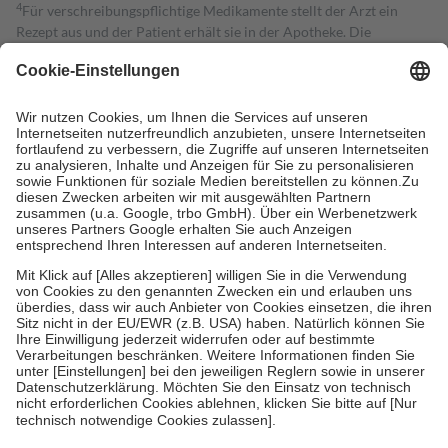
4
Für verschreibungspflichtige Medikamente stellt der Arzt ein
Rezept aus und der Patient erhält sie in der Apotheke. Die
gesetzliche Krankenversicherung übernimmt in der Regel die
Kosten dafür, der Versicherte trägt einen Teil davon als Zuzahlung
mit.
Grundsätzlich leisten Mitglieder Zuzahlungen in Höhe von zehn
Prozent des Abgabepreises,
mindestens
jedoch
fünf Euro
und
höchstens zehn Euro.
Es sind jedoch nie mehr als die tatsächlichen
Kosten der Leistung zu entrichten.
Diese Regeln gelten grundsätzlich auch für Online-Apotheken.
Bei Heilmitteln und häuslicher Krankenpflege beträgt die
Zuzahlung zehn Prozent der Kosten sowie zehn Euro je
Verordnung.
Um das Engagement der Versicherten für ihre eigene Gesundheit zu
stärken und die besondere Stellung der Familie zu unterstützen,
fallen
keine Zuzahlungen
an bei:
• Kindern und Jugendlichen bis zum vollendeten 18. Lebensjahr
mit Ausnahme der Fahrkosten
• Untersuchungen zur Vorsorge und Früherkennung, die von der
GKV getragen werden
• empfohlenen Schutzimpfungen