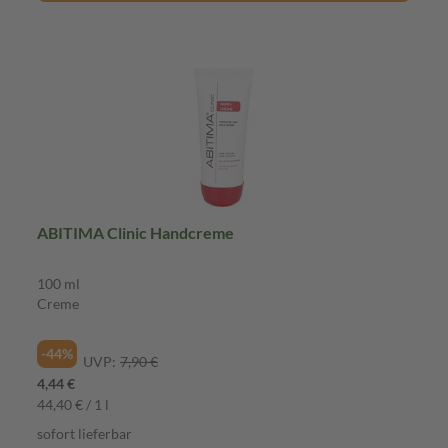
ABITIMA Clinic Handcreme
100 ml
Creme
-44%
UVP:
7,90 €
4,44 €
44,40 € / 1 l
sofort lieferbar