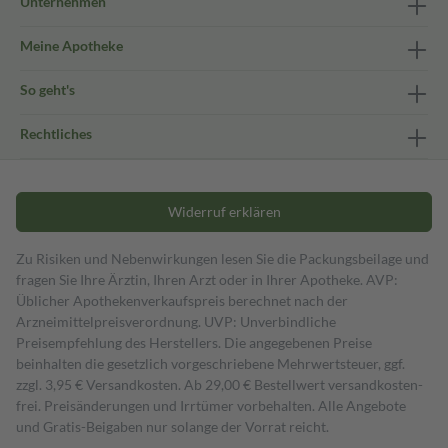
Unternehmen
Meine Apotheke
So geht's
Rechtliches
Widerruf erklären
Zu Risiken und Nebenwirkungen lesen Sie die Packungsbeilage und
fragen Sie Ihre Ärztin, Ihren Arzt oder in Ihrer Apotheke. AVP:
Üblicher Apothekenverkaufspreis berechnet nach der
Arzneimittelpreisverordnung. UVP: Unverbindliche
Preisempfehlung des Herstellers. Die angegebenen Preise
beinhalten die gesetzlich vorgeschriebene Mehrwertsteuer, ggf.
zzgl. 3,95 € Versandkosten. Ab 29,00 € Bestell­wert versand­kosten­
frei. Preisänderungen und Irrtümer vorbehalten. Alle Angebote
und Gratis-Beigaben nur solange der Vorrat reicht.