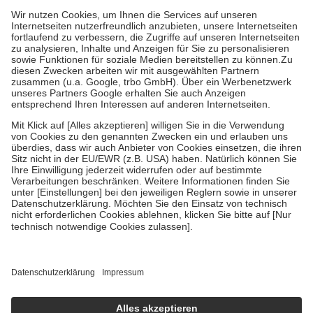
Grundsätzlich leisten Mitglieder Zuzahlungen in Höhe von zehn
Prozent des Abgabepreises,
mindestens
jedoch
fünf Euro
und
höchstens zehn Euro.
Es sind jedoch nie mehr als die tatsächlichen
Kosten der Leistung zu entrichten.
Diese Regeln gelten grundsätzlich auch für Online-Apotheken.
Bei Heilmitteln und häuslicher Krankenpflege beträgt die
Zuzahlung zehn Prozent der Kosten sowie zehn Euro je
Verordnung.
Um das Engagement der Versicherten für ihre eigene Gesundheit zu
stärken und die besondere Stellung der Familie zu unterstützen,
fallen
keine Zuzahlungen
an bei:
• Kindern und Jugendlichen bis zum vollendeten 18. Lebensjahr
mit Ausnahme der Fahrkosten
• Untersuchungen zur Vorsorge und Früherkennung, die von der
GKV getragen werden
• empfohlenen Schutzimpfungen
• Harn- und Blutteststreifen
Wir nutzen Trusted Shops als unabhängigen Dienstleister für die
Einholung von Bewertungen. Trusted Shops hat Maßnahmen
getroffen, um sicherzustellen, dass es sich um echte Bewertungen