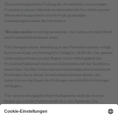
1
Eine pharmazeutische Prüfung der Arzneimittel und sonstigen
Produkte in deinem Warenkorb beinhaltet die Durchführung von
Wechselwirkungschecks und die Prüfung etwaiger
Anwendungshinweise des Herstellers.
2
Biozidprodukte
vorsichtig verwenden. Vor Gebrauch stets Etikett
und Produktinformationen lesen.
3
Die Übergabe deiner Bestellung an den Paketdienstleister erfolgt
bei uns werktags von Montag bis Freitag bis 18:00 Uhr. Der genaue
Lieferzeitpunkt kann je nach Region und in Abhängigkeit der
Produktverfügbarkeit sowie vom Zustellzeitpunkt des Spediteurs
abweichen. Darüber hinaus können notwendige pharmazeutische
Prüfungen, die zu deiner Arzneimittelsicherheit dienen, die
Lieferfrist um die Dauer der Prüfungen einschließlich Klärungen
verlängern.
4
Für verschreibungspflichtige Medikamente stellt der Arzt ein
Rezept aus und der Patient erhält sie in der Apotheke. Die
gesetzliche Krankenversicherung übernimmt in der Regel die
Kosten dafür, der Versicherte trägt einen Teil davon als Zuzahlung
mit.