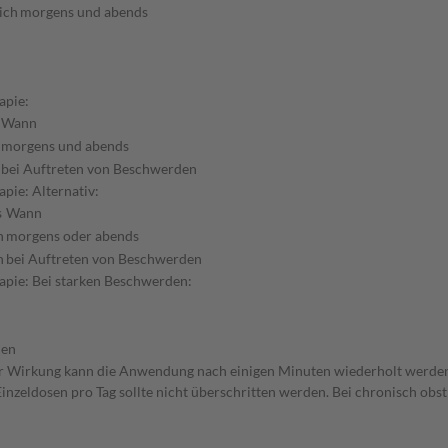
ich
morgens und abends
apie:
Wann
morgens und abends
bei Auftreten von Beschwerden
pie: Alternativ:
s
Wann
h
morgens oder abends
h
bei Auftreten von Beschwerden
apie: Bei starken Beschwerden:
den
r Wirkung kann die Anwendung nach einigen Minuten wiederholt werden. B
inzeldosen pro Tag sollte nicht überschritten werden. Bei chronisch ob