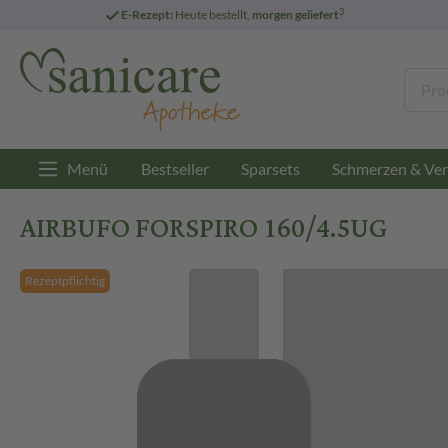
3
E-Rezept:
Heute bestellt,
morgen geliefert
Menü
Bestseller
Sparsets
Schmerzen & Ver
AIRBUFO FORSPIRO 160/4.5UG
Rezeptpflichtig