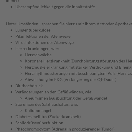
Immer:
Überempfindlichkeit gegen die Inhaltsstoffe
Unter Umständen - sprechen Sie hierzu mit Ihrem Arzt oder Apotheke
Lungentuberkulose
Pilzinfektionen der Atemwege
Virusinfektionen der Atemwege
Herzerkrankungen, wie:
Herzschwäche
Koronare Herzkrankheit (Durchblutungsstörungen des He
Herzmuskelerkrankung mit starker Verdickung und Einen
Herzrhythmusstörungen mit beschleunigtem Puls (Herzras
Abweichung im EKG (Verlängerung der QT-Dauer)
Bluthochdruck
Veränderungen an den Gefäßwänden, wie:
Aneurysmen (Ausbuchtung der Gefäßwände)
Störungen des Salzhaushaltes, wie:
Kaliummangel
Diabetes mellitus (Zuckerkrankheit)
Schilddrüsenüberfunktion
Phäochromocytom (Adrenalin produzierender Tumor)