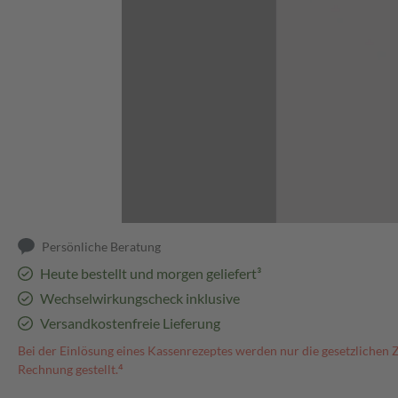
Abbildung kann abweichen
Persönliche Beratung
Heute bestellt und morgen geliefert³
Wechselwirkungscheck inklusive
Versandkostenfreie Lieferung
Bei der Einlösung eines Kassenrezeptes werden nur die gesetzlichen 
Rechnung gestellt.⁴