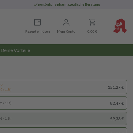
persönliche
pharmazeutische Beratung
Rezept einlösen
Mein Konto
0,00 €
Deine Vorteile
pp
151,27 €
€ / 1 St)
82,47 €
€ / 1 St)
59,33 €
€ / 1 St)