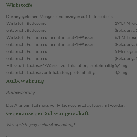
Wirkstoffe
Die angegebenen Mengen sind bezogen auf 1 Einzeldosis
Wirkstoff
Budesonid
194,7 Mik
entspricht
Budesonid
(Beladung:
Wirkstoff
Formoterol hemifumarat-1-Wasser
6,1 Mikro
entspricht
Formoterol hemifumarat-1-Wasser
(Beladung:
entspricht
Formoterol
5 Mikrogr
entspricht
Formoterol
(Beladung:
Hilfsstoff
Lactose-1-Wasser zur Inhalation, proteinhaltig
5,4 mg
entspricht
Lactose zur Inhalation, proteinhaltig
4,2 mg
Aufbewahrung
Aufbewahrung
Das Arzneimittel muss vor Hitze geschützt aufbewahrt werden.
Gegenanzeigen Schwangerschaft
Was spricht gegen eine Anwendung?