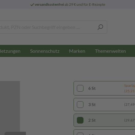
versandkostenfrei
ab 29 € und für E-Rezepte
letzungen
Sonnenschutz
Marken
Themenwelten
Sparti
6 St
(25,21 
3 St
(27,49 
2 St
(29,67 