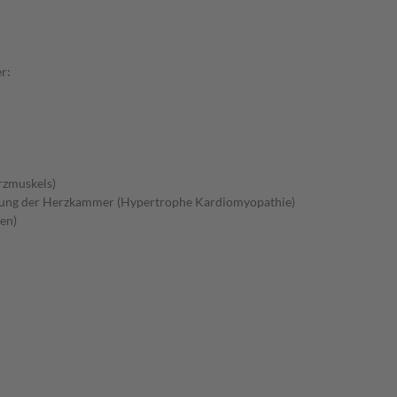
r:
rzmuskels)
gung der Herzkammer (Hypertrophe Kardiomyopathie)
en)