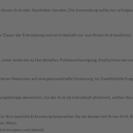
on Ihrem Arzt oder Apotheker beraten. Die Anwendung sollte nur erfolge
Dauer der Erkrankung und wird deshalb nur von Ihrem Arzt bestimmt. Pri
 unter anderem zu Herzklopfen, Pulsbeschleunigung, Kopfschmerzen und 
d älteren Menschen auf eine gewissenhafte Dosierung. Im Zweifelsfalle f
gsbeilage abweichen. Da der Arzt sie individuell abstimmt, sollten Si
r Ihre spezielle Erkrankung besprechen Sie am besten mit Ihrem Arzt: 
sis
Wann
ich
morgens und abends