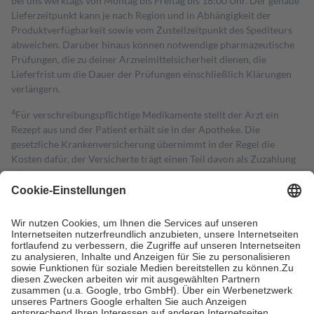
bei uns werktags von Montag bis Freitag bis 18:00 Uhr. Der genaue
Lieferzeitpunkt kann je nach Region und in Abhängigkeit der
Produktverfügbarkeit sowie vom Zustellzeitpunkt des Spediteurs
abweichen. Darüber hinaus können notwendige pharmazeutische
Prüfungen, die zu deiner Arzneimittelsicherheit dienen, die
Lieferfrist um die Dauer der Prüfungen einschließlich Klärungen
verlängern.
4
Für verschreibungspflichtige Medikamente stellt der Arzt ein
Rezept aus und der Patient erhält sie in der Apotheke. Die
gesetzliche Krankenversicherung übernimmt in der Regel die
Kosten dafür, der Versicherte trägt einen Teil davon als Zuzahlung
mit.
Grundsätzlich leisten Mitglieder Zuzahlungen in Höhe von zehn
Prozent des Abgabepreises,
mindestens
jedoch
fünf Euro
und
höchstens zehn Euro.
Es sind jedoch nie mehr als die tatsächlichen
Kosten der Leistung zu entrichten.
Diese Regeln gelten grundsätzlich auch für Online-Apotheken.
Bei Heilmitteln und häuslicher Krankenpflege beträgt die
Zuzahlung zehn Prozent der Kosten sowie zehn Euro je
Verordnung.
Um das Engagement der Versicherten für ihre eigene Gesundheit zu