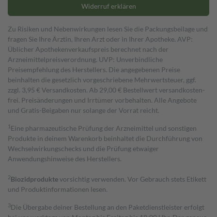
Widerruf erklären
Zu Risiken und Nebenwirkungen lesen Sie die Packungsbeilage und
fragen Sie Ihre Ärztin, Ihren Arzt oder in Ihrer Apotheke. AVP:
Üblicher Apothekenverkaufspreis berechnet nach der
Arzneimittelpreisverordnung. UVP: Unverbindliche
Preisempfehlung des Herstellers. Die angegebenen Preise
beinhalten die gesetzlich vorgeschriebene Mehrwertsteuer, ggf.
zzgl. 3,95 € Versandkosten. Ab 29,00 € Bestell­wert versand­kosten­
frei. Preisänderungen und Irrtümer vorbehalten. Alle Angebote
und Gratis-Beigaben nur solange der Vorrat reicht.
1
Eine pharmazeutische Prüfung der Arzneimittel und sonstigen
Produkte in deinem Warenkorb beinhaltet die Durchführung von
Wechselwirkungschecks und die Prüfung etwaiger
Anwendungshinweise des Herstellers.
2
Biozidprodukte
vorsichtig verwenden. Vor Gebrauch stets Etikett
und Produktinformationen lesen.
3
Die Übergabe deiner Bestellung an den Paketdienstleister erfolgt