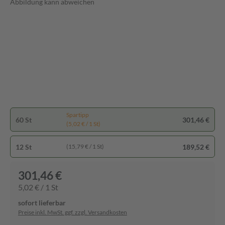
Abbildung kann abweichen
Spartipp
60 St
301,46 €
(5,02 € / 1 St)
12 St
189,52 €
(15,79 € / 1 St)
301,46 €
5,02 € / 1 St
sofort lieferbar
Preise inkl. MwSt. ggf. zzgl. Versandkosten