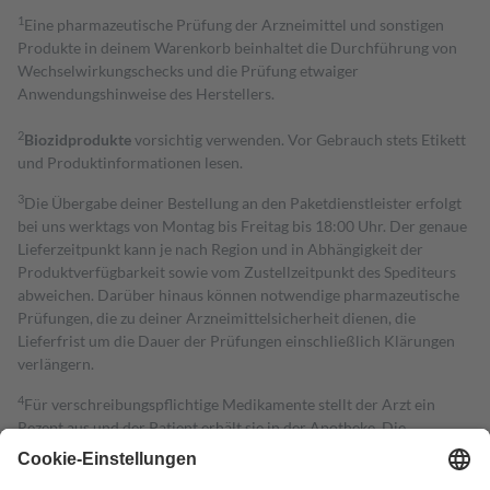
1
Eine pharmazeutische Prüfung der Arzneimittel und sonstigen
Produkte in deinem Warenkorb beinhaltet die Durchführung von
Wechselwirkungschecks und die Prüfung etwaiger
Anwendungshinweise des Herstellers.
2
Biozidprodukte
vorsichtig verwenden. Vor Gebrauch stets Etikett
und Produktinformationen lesen.
3
Die Übergabe deiner Bestellung an den Paketdienstleister erfolgt
bei uns werktags von Montag bis Freitag bis 18:00 Uhr. Der genaue
Lieferzeitpunkt kann je nach Region und in Abhängigkeit der
Produktverfügbarkeit sowie vom Zustellzeitpunkt des Spediteurs
abweichen. Darüber hinaus können notwendige pharmazeutische
Prüfungen, die zu deiner Arzneimittelsicherheit dienen, die
Lieferfrist um die Dauer der Prüfungen einschließlich Klärungen
verlängern.
4
Für verschreibungspflichtige Medikamente stellt der Arzt ein
Rezept aus und der Patient erhält sie in der Apotheke. Die
gesetzliche Krankenversicherung übernimmt in der Regel die
Kosten dafür, der Versicherte trägt einen Teil davon als Zuzahlung