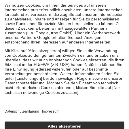
mit.
Grundsätzlich leisten Mitglieder Zuzahlungen in Höhe von zehn
Prozent des Abgabepreises,
mindestens
jedoch
fünf Euro
und
höchstens zehn Euro.
Es sind jedoch nie mehr als die tatsächlichen
Kosten der Leistung zu entrichten.
Diese Regeln gelten grundsätzlich auch für Online-Apotheken.
Bei Heilmitteln und häuslicher Krankenpflege beträgt die
Zuzahlung zehn Prozent der Kosten sowie zehn Euro je
Verordnung.
Um das Engagement der Versicherten für ihre eigene Gesundheit zu
stärken und die besondere Stellung der Familie zu unterstützen,
fallen
keine Zuzahlungen
an bei:
• Kindern und Jugendlichen bis zum vollendeten 18. Lebensjahr
mit Ausnahme der Fahrkosten
• Untersuchungen zur Vorsorge und Früherkennung, die von der
GKV getragen werden
• empfohlenen Schutzimpfungen
• Harn- und Blutteststreifen
Wir nutzen Trusted Shops als unabhängigen Dienstleister für die
Einholung von Bewertungen. Trusted Shops hat Maßnahmen
getroffen, um sicherzustellen, dass es sich um echte Bewertungen