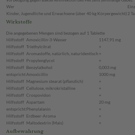
Wer
Ein
Kinder, Jugendliche und Erwachsene (über 40 kg Körpergewicht)
2 Ta
Wirkstoffe
Die angegebenen Mengen sind bezogen auf 1 Tablette
Hilfsstoff
Amoxicillin-3-Wasser
1147,91 mg
Hilfsstoff
Triethylcitrat
+
Hilfsstoff
Aromastoffe, natürlich, naturidentisch
+
Hilfsstoff
Propylenglycol
+
Hilfsstoff
Benzylalkohol
0,003 mg
entspricht
Amoxicillin
1000 mg
Hilfsstoff
Magnesium stearat (pflanzlich)
+
Hilfsstoff
Cellulose, mikrokristalline
+
Hilfsstoff
Crospovidon
+
Hilfsstoff
Aspartam
20 mg
entspricht
Phenylalanin
+
Hilfsstoff
Erdbeer-Aroma
+
Hilfsstoff
Maltodextrin (Mais)
+
Aufbewahrung