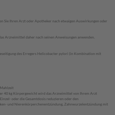
ragen Sie Ihren Arzt oder Apotheker nach etwaigen Auswirkungen oder
e das Arzneimittel daher nach seinen Anweisungen anwenden.
seitigung des Erregers Helicobacter pylori (in Kombination mit
 Mahlzeit
ter 40 kg Körpergewicht wird das Arzneimittel von Ihrem Arzt
Einzel- oder die Gesamtdosis reduzieren oder den
ecken- und Nierenkörperchenentzündung, Zahnwurzelentzündung mit