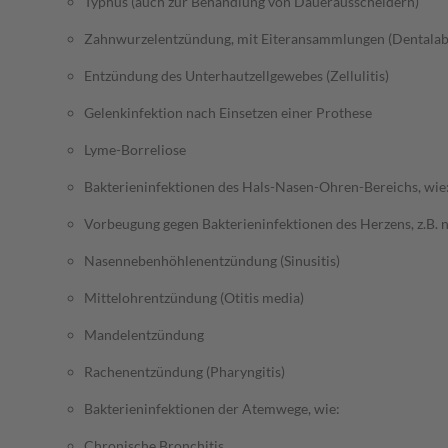
Typhus (auch zur Behandlung von Dauerausscheidern)
Zahnwurzelentzündung, mit Eiteransammlungen (Dentalab
Entzündung des Unterhautzellgewebes (Zellulitis)
Gelenkinfektion nach Einsetzen einer Prothese
Lyme-Borreliose
Bakterieninfektionen des Hals-Nasen-Ohren-Bereichs, wie
Vorbeugung gegen Bakterieninfektionen des Herzens, z.B. 
Nasennebenhöhlenentzündung (Sinusitis)
Mittelohrentzündung (Otitis media)
Mandelentzündung
Rachenentzündung (Pharyngitis)
Bakterieninfektionen der Atemwege, wie:
Chronische Bronchitis