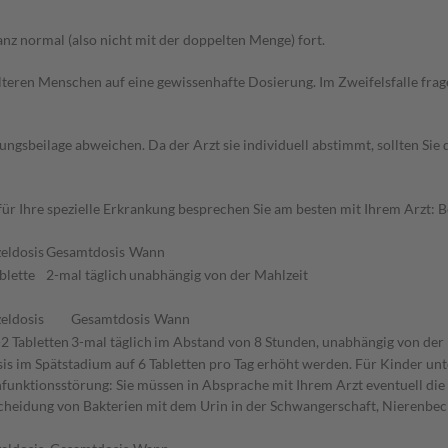
z normal (also nicht mit der doppelten Menge) fort.
d älteren Menschen auf eine gewissenhafte Dosierung. Im Zweifelsfalle f
gsbeilage abweichen. Da der Arzt sie individuell abstimmt, sollten Si
 Ihre spezielle Erkrankung besprechen Sie am besten mit Ihrem Arzt: Be
zeldosis
Gesamtdosis
Wann
blette
2-mal täglich
unabhängig von der Mahlzeit
zeldosis
Gesamtdosis
Wann
-2 Tabletten
3-mal täglich
im Abstand von 8 Stunden, unabhängig von der
sis im Spätstadium auf 6 Tabletten pro Tag erhöht werden. Für Kinder un
funktionsstörung: Sie müssen in Absprache mit Ihrem Arzt eventuell die 
heidung von Bakterien mit dem Urin in der Schwangerschaft, Nierenb