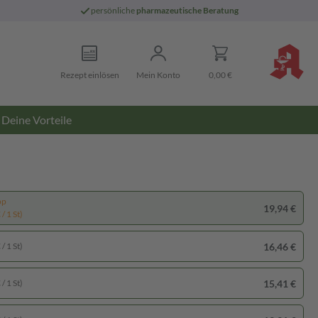
persönliche
pharmazeutische Beratung
Rezept einlösen
Mein Konto
0,00 €
Deine Vorteile
pp
19,94 €
/ 1 St)
16,46 €
/ 1 St)
15,41 €
/ 1 St)