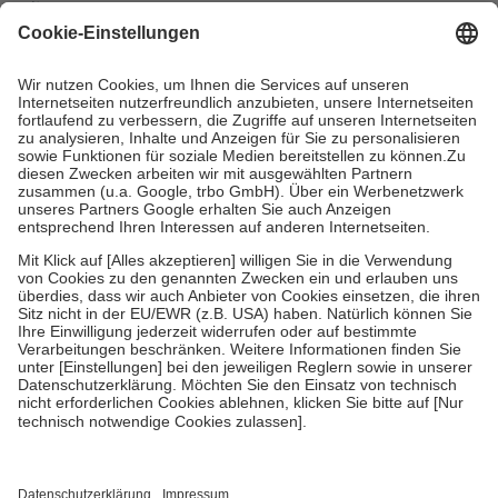
mit.
Grundsätzlich leisten Mitglieder Zuzahlungen in Höhe von zehn
Prozent des Abgabepreises,
mindestens
jedoch
fünf Euro
und
höchstens zehn Euro.
Es sind jedoch nie mehr als die tatsächlichen
Kosten der Leistung zu entrichten.
Diese Regeln gelten grundsätzlich auch für Online-Apotheken.
Bei Heilmitteln und häuslicher Krankenpflege beträgt die
Zuzahlung zehn Prozent der Kosten sowie zehn Euro je
Verordnung.
Um das Engagement der Versicherten für ihre eigene Gesundheit zu
stärken und die besondere Stellung der Familie zu unterstützen,
fallen
keine Zuzahlungen
an bei:
• Kindern und Jugendlichen bis zum vollendeten 18. Lebensjahr
mit Ausnahme der Fahrkosten
• Untersuchungen zur Vorsorge und Früherkennung, die von der
GKV getragen werden
• empfohlenen Schutzimpfungen
• Harn- und Blutteststreifen
Wir nutzen Trusted Shops als unabhängigen Dienstleister für die
Einholung von Bewertungen. Trusted Shops hat Maßnahmen
getroffen, um sicherzustellen, dass es sich um echte Bewertungen