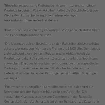
1
Eine pharmazeutische Prüfung der Arzneimittel und sonstigen
Produkte in deinem Warenkorb beinhaltet die Durchführung von
Wechselwirkungschecks und die Prüfung etwaiger
Anwendungshinweise des Herstellers.
2
Biozidprodukte
vorsichtig verwenden. Vor Gebrauch stets Etikett
und Produktinformationen lesen.
3
Die Übergabe deiner Bestellung an den Paketdienstleister erfolgt
bei uns werktags von Montag bis Freitag bis 18:00 Uhr. Der genaue
Lieferzeitpunkt kann je nach Region und in Abhängigkeit der
Produktverfügbarkeit sowie vom Zustellzeitpunkt des Spediteurs
abweichen. Darüber hinaus können notwendige pharmazeutische
Prüfungen, die zu deiner Arzneimittelsicherheit dienen, die
Lieferfrist um die Dauer der Prüfungen einschließlich Klärungen
verlängern.
4
Für verschreibungspflichtige Medikamente stellt der Arzt ein
Rezept aus und der Patient erhält sie in der Apotheke. Die
gesetzliche Krankenversicherung übernimmt in der Regel die
Kosten dafür, der Versicherte trägt einen Teil davon als Zuzahlung