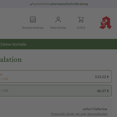
persönliche
pharmazeutische Beratung
Rezept einlösen
Mein Konto
0,00 €
Deine Vorteile
alation
pp
113,12 €
/ 1 St)
46,37 €
/ 1 St)
sofort lieferbar
Preise inkl. MwSt. ggf. zzgl. Versandkosten