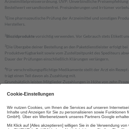
Arzneimittelpreisverordnung. UVP: Unverbindliche Preisempfehlung de
Bestell­wert versand­kosten­frei. Preisänderungen und Irrtümer vorbeh
1
Eine pharmazeutische Prüfung der Arzneimittel und sonstigen Pro
Herstellers.
2
Biozidprodukte
vorsichtig verwenden. Vor Gebrauch stets Etikett u
3
Die Übergabe deiner Bestellung an den Paketdienstleister erfolgt bei
Produktverfügbarkeit sowie vom Zustellzeitpunkt des Spediteurs abwe
Dauer der Prüfungen einschließlich Klärungen verlängern.
4
Für verschreibungspflichtige Medikamente stellt der Arzt ein Rezept 
trägt einen Teil davon als Zuzahlung mit.
Grundsätzlich leisten Mitglieder Zuzahlungen in Höhe von zehn Proz
zu entrichten.
Diese Regeln gelten grundsätzlich auch für Online-Apotheken.
Bei Heilmitteln und häuslicher Krankenpflege beträgt die Zuzahlung 
Um das Engagement der Versicherten für ihre eigene Gesundheit zu stä
• Kindern und Jugendlichen bis zum vollendeten 18. Lebensjahr mit
• Untersuchungen zur Vorsorge und Früherkennung, die von der GKV
• empfohlenen Schutzimpfungen