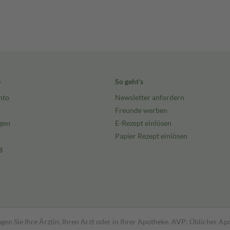
e
So geht's
nto
Newsletter anfordern
Freunde werben
gen
E-Rezept einlösen
Papier Rezept einlösen
g
gen Sie Ihre Ärztin, Ihren Arzt oder in Ihrer Apotheke. AVP: Üblicher A