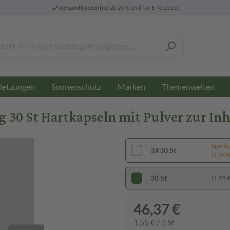
versandkostenfrei
ab 29 € und für E-Rezepte
letzungen
Sonnenschutz
Marken
Themenwelten
0 St Hartkapseln mit Pulver zur Inh
Sparti
3X30 St
(1,26 € 
30 St
(1,55 € 
46,37 €
1,55 € / 1 St