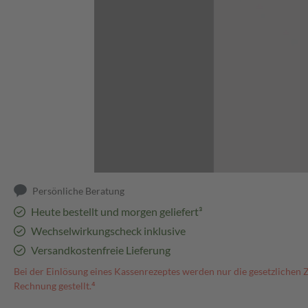
Abbildung kann abweichen
Persönliche Beratung
Heute bestellt und morgen geliefert³
Wechselwirkungscheck inklusive
Versandkostenfreie Lieferung
Bei der Einlösung eines Kassenrezeptes werden nur die gesetzlichen 
Rechnung gestellt.⁴