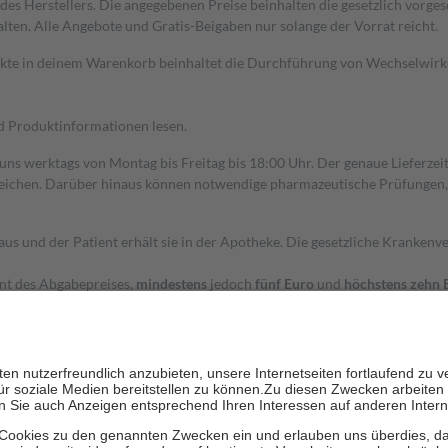
s Herstellers. Die angegebenen Preise beinhalten die gesetzlich vorgesc
alten. Alle Angebote und Gratis-Beigaben nur solange der Vorrat reicht.
dukte in deinem Warenkorb beinhaltet die Durchführung von Wechselwir
nd Produktinformationen lesen.
 uns werktags von Montag bis Freitag bis 18:00 Uhr. Der genaue Lieferze
ichen. Darüber hinaus können notwendige pharmazeutische Prüfungen, die
aus und der Patient erhält sie in der Apotheke. Die gesetzliche Krankenv
ent des Abgabepreises,
mindestens
jedoch
fünf Euro
und
höchstens zehn 
zehn Prozent der Kosten sowie zehn Euro je Verordnung.
rken und die besondere Stellung der Familie zu unterstützen, fallen
kein
 Ausnahme der Fahrkosten
 getragen werden