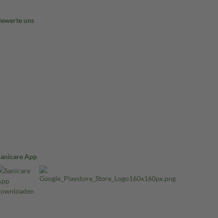
Bewerte uns
Sanicare App