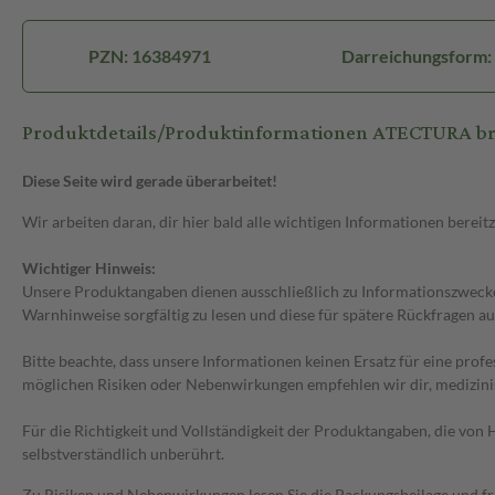
PZN: 16384971
Darreichungsform: 
Produktdetails/Produktinformationen ATECTURA b
Diese Seite wird gerade überarbeitet!
Wir arbeiten daran, dir hier bald alle wichtigen Informationen bereitz
Wichtiger Hinweis:
Unsere Produktangaben dienen ausschließlich zu Informationszwecken
Warnhinweise sorgfältig zu lesen und diese für spätere Rückfragen au
Bitte beachte, dass unsere Informationen keinen Ersatz für eine prof
möglichen Risiken oder Nebenwirkungen empfehlen wir dir, medizini
Für die Richtigkeit und Vollständigkeit der Produktangaben, die vo
selbstverständlich unberührt.
Zu Risiken und Nebenwirkungen lesen Sie die Packungsbeilage und frag