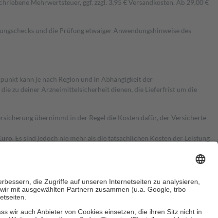
hriebene Mehrwertsteuer, ggf. zzgl. 3,95 € Versandkosten. Ab 29,00 €
kungschecks und die Prüfung etwaiger Anwendungshinweise des
itpunkt kann je nach Region und in Abhängigkeit der
 zu deiner Arzneimittelsicherheit dienen, die Lieferfrist um die
ersicherung übernimmt in der Regel die Kosten dafür, der Versicherte
Euro.
Es sind jedoch nie mehr als die tatsächlichen Kosten der Leistung
e Zuzahlungen
an bei: