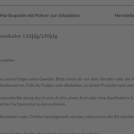
Hartkapseln mit Pulver zur Inhalation
Herstel
reezhaler 125μg/250μg
ustellen.
 und erfolgen ohne Gewähr. Bitte nimm dir vor dem Verzehr oder der An
fzubewahren. Falls du Fragen oder Bedenken zu einem Produkt hast, wende
essionelle Beratung durch eine Ärztin, einen Arzt oder eine Apothekerin
sches Fachpersonal zu konsultieren.
n Herstellern oder Dritten bereitgestellt werden, übernimmt die BS-Apot
en Sie Ihre Ärztin, Ihren Arzt oder in Ihrer Apotheke.