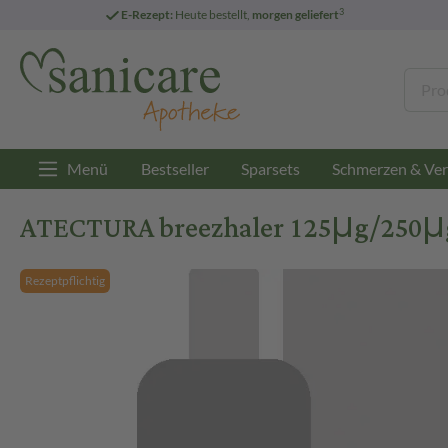
3
E-Rezept:
Heute bestellt,
morgen geliefert
Menü
Bestseller
Sparsets
Schmerzen & Ver
ATECTURA breezhaler 125μg/250μg 3
Rezeptpflichtig