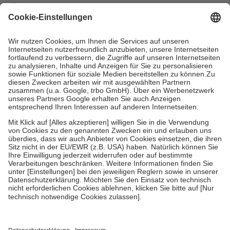
mit.
Grundsätzlich leisten Mitglieder Zuzahlungen in Höhe von zehn
Prozent des Abgabepreises,
mindestens
jedoch
fünf Euro
und
höchstens zehn Euro.
Es sind jedoch nie mehr als die tatsächlichen
Kosten der Leistung zu entrichten.
Diese Regeln gelten grundsätzlich auch für Online-Apotheken.
Bei Heilmitteln und häuslicher Krankenpflege beträgt die
Zuzahlung zehn Prozent der Kosten sowie zehn Euro je
Verordnung.
Um das Engagement der Versicherten für ihre eigene Gesundheit zu
stärken und die besondere Stellung der Familie zu unterstützen,
fallen
keine Zuzahlungen
an bei:
• Kindern und Jugendlichen bis zum vollendeten 18. Lebensjahr
mit Ausnahme der Fahrkosten
• Untersuchungen zur Vorsorge und Früherkennung, die von der
GKV getragen werden
• empfohlenen Schutzimpfungen
• Harn- und Blutteststreifen
Wir nutzen Trusted Shops als unabhängigen Dienstleister für die
Einholung von Bewertungen. Trusted Shops hat Maßnahmen
getroffen, um sicherzustellen, dass es sich um echte Bewertungen