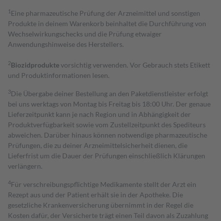
1
Eine pharmazeutische Prüfung der Arzneimittel und sonstigen
Produkte in deinem Warenkorb beinhaltet die Durchführung von
Wechselwirkungschecks und die Prüfung etwaiger
Anwendungshinweise des Herstellers.
2
Biozidprodukte
vorsichtig verwenden. Vor Gebrauch stets Etikett
und Produktinformationen lesen.
3
Die Übergabe deiner Bestellung an den Paketdienstleister erfolgt
bei uns werktags von Montag bis Freitag bis 18:00 Uhr. Der genaue
Lieferzeitpunkt kann je nach Region und in Abhängigkeit der
Produktverfügbarkeit sowie vom Zustellzeitpunkt des Spediteurs
abweichen. Darüber hinaus können notwendige pharmazeutische
Prüfungen, die zu deiner Arzneimittelsicherheit dienen, die
Lieferfrist um die Dauer der Prüfungen einschließlich Klärungen
verlängern.
4
Für verschreibungspflichtige Medikamente stellt der Arzt ein
Rezept aus und der Patient erhält sie in der Apotheke. Die
gesetzliche Krankenversicherung übernimmt in der Regel die
Kosten dafür, der Versicherte trägt einen Teil davon als Zuzahlung