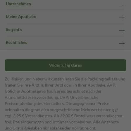
Unternehmen
Meine Apotheke
So geht's
Rechtliches
Widerruf erklären
Zu Risiken und Nebenwirkungen lesen Sie die Packungsbeilage und
fragen Sie Ihre Ärztin, Ihren Arzt oder in Ihrer Apotheke. AVP:
Üblicher Apothekenverkaufspreis berechnet nach der
Arzneimittelpreisverordnung. UVP: Unverbindliche
Preisempfehlung des Herstellers. Die angegebenen Preise
beinhalten die gesetzlich vorgeschriebene Mehrwertsteuer, ggf.
zzgl. 3,95 € Versandkosten. Ab 29,00 € Bestell­wert versand­kosten­
frei. Preisänderungen und Irrtümer vorbehalten. Alle Angebote
und Gratis-Beigaben nur solange der Vorrat reicht.