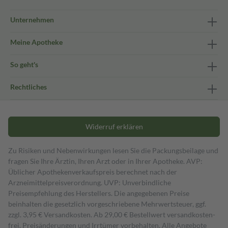
Unternehmen
Meine Apotheke
So geht's
Rechtliches
Widerruf erklären
Zu Risiken und Nebenwirkungen lesen Sie die Packungsbeilage und
fragen Sie Ihre Ärztin, Ihren Arzt oder in Ihrer Apotheke. AVP:
Üblicher Apothekenverkaufspreis berechnet nach der
Arzneimittelpreisverordnung. UVP: Unverbindliche
Preisempfehlung des Herstellers. Die angegebenen Preise
beinhalten die gesetzlich vorgeschriebene Mehrwertsteuer, ggf.
zzgl. 3,95 € Versandkosten. Ab 29,00 € Bestell­wert versand­kosten­
frei. Preisänderungen und Irrtümer vorbehalten. Alle Angebote