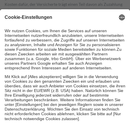
Kosten dafür, der Versicherte trägt einen Teil davon als Zuzahlung
mit.
Grundsätzlich leisten Mitglieder Zuzahlungen in Höhe von zehn
Prozent des Abgabepreises,
mindestens
jedoch
fünf Euro
und
höchstens zehn Euro.
Es sind jedoch nie mehr als die tatsächlichen
Kosten der Leistung zu entrichten.
Diese Regeln gelten grundsätzlich auch für Online-Apotheken.
Bei Heilmitteln und häuslicher Krankenpflege beträgt die
Zuzahlung zehn Prozent der Kosten sowie zehn Euro je
Verordnung.
Um das Engagement der Versicherten für ihre eigene Gesundheit zu
stärken und die besondere Stellung der Familie zu unterstützen,
fallen
keine Zuzahlungen
an bei:
• Kindern und Jugendlichen bis zum vollendeten 18. Lebensjahr
mit Ausnahme der Fahrkosten
• Untersuchungen zur Vorsorge und Früherkennung, die von der
GKV getragen werden
• empfohlenen Schutzimpfungen
• Harn- und Blutteststreifen
Wir nutzen Trusted Shops als unabhängigen Dienstleister für die