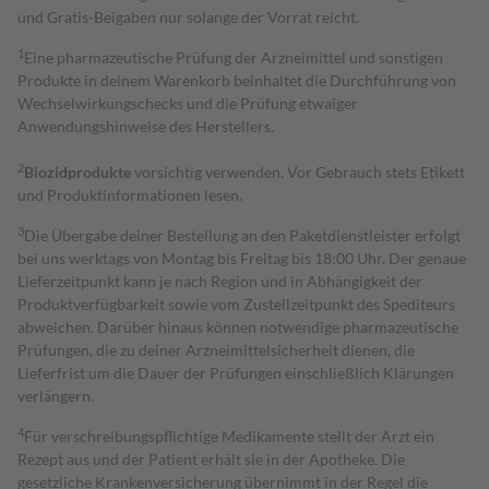
und Gratis-Beigaben nur solange der Vorrat reicht.
1
Eine pharmazeutische Prüfung der Arzneimittel und sonstigen
Produkte in deinem Warenkorb beinhaltet die Durchführung von
Wechselwirkungschecks und die Prüfung etwaiger
Anwendungshinweise des Herstellers.
2
Biozidprodukte
vorsichtig verwenden. Vor Gebrauch stets Etikett
und Produktinformationen lesen.
3
Die Übergabe deiner Bestellung an den Paketdienstleister erfolgt
bei uns werktags von Montag bis Freitag bis 18:00 Uhr. Der genaue
Lieferzeitpunkt kann je nach Region und in Abhängigkeit der
Produktverfügbarkeit sowie vom Zustellzeitpunkt des Spediteurs
abweichen. Darüber hinaus können notwendige pharmazeutische
Prüfungen, die zu deiner Arzneimittelsicherheit dienen, die
Lieferfrist um die Dauer der Prüfungen einschließlich Klärungen
verlängern.
4
Für verschreibungspflichtige Medikamente stellt der Arzt ein
Rezept aus und der Patient erhält sie in der Apotheke. Die
gesetzliche Krankenversicherung übernimmt in der Regel die