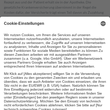
Rezept aus und der Patient erhält sie in der Apotheke. Die
gesetzliche Krankenversicherung übernimmt in der Regel die
Kosten dafür, der Versicherte trägt einen Teil davon als Zuzahlung
mit.
Grundsätzlich leisten Mitglieder Zuzahlungen in Höhe von zehn
Prozent des Abgabepreises,
mindestens
jedoch
fünf Euro
und
höchstens zehn Euro.
Es sind jedoch nie mehr als die tatsächlichen
Kosten der Leistung zu entrichten.
Diese Regeln gelten grundsätzlich auch für Online-Apotheken.
Bei Heilmitteln und häuslicher Krankenpflege beträgt die
Zuzahlung zehn Prozent der Kosten sowie zehn Euro je
Verordnung.
Um das Engagement der Versicherten für ihre eigene Gesundheit zu
stärken und die besondere Stellung der Familie zu unterstützen,
fallen
keine Zuzahlungen
an bei:
• Kindern und Jugendlichen bis zum vollendeten 18. Lebensjahr
mit Ausnahme der Fahrkosten
• Untersuchungen zur Vorsorge und Früherkennung, die von der
GKV getragen werden
• empfohlenen Schutzimpfungen
• Harn- und Blutteststreifen