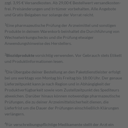
zzgl. 3,95 € Versandkosten. Ab 29,00 € Bestell­wert versand­kosten­
frei. Preisänderungen und Irrtümer vorbehalten. Alle Angebote
und Gratis-Beigaben nur solange der Vorrat reicht.
1
Eine pharmazeutische Prüfung der Arzneimittel und sonstigen
Produkte in deinem Warenkorb beinhaltet die Durchführung von
Wechselwirkungschecks und die Prüfung etwaiger
Anwendungshinweise des Herstellers.
2
Biozidprodukte
vorsichtig verwenden. Vor Gebrauch stets Etikett
und Produktinformationen lesen.
3
Die Übergabe deiner Bestellung an den Paketdienstleister erfolgt
bei uns werktags von Montag bis Freitag bis 18:00 Uhr. Der genaue
Lieferzeitpunkt kann je nach Region und in Abhängigkeit der
Produktverfügbarkeit sowie vom Zustellzeitpunkt des Spediteurs
abweichen. Darüber hinaus können notwendige pharmazeutische
Prüfungen, die zu deiner Arzneimittelsicherheit dienen, die
Lieferfrist um die Dauer der Prüfungen einschließlich Klärungen
verlängern.
4
Für verschreibungspflichtige Medikamente stellt der Arzt ein