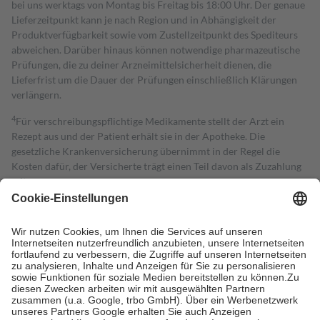
bei uns werktags von Montag bis Freitag bis 18:00 Uhr. Der genaue
Lieferzeitpunkt kann je nach Region und in Abhängigkeit der
Produktverfügbarkeit sowie vom Zustellzeitpunkt des Spediteurs
abweichen. Darüber hinaus können notwendige pharmazeutische
Prüfungen, die zu deiner Arzneimittelsicherheit dienen, die
Lieferfrist um die Dauer der Prüfungen einschließlich Klärungen
verlängern.
4
Für verschreibungspflichtige Medikamente stellt der Arzt ein
Rezept aus und der Patient erhält sie in der Apotheke. Die
gesetzliche Krankenversicherung übernimmt in der Regel die
Kosten dafür, der Versicherte trägt einen Teil davon als Zuzahlung
mit.
Grundsätzlich leisten Mitglieder Zuzahlungen in Höhe von zehn
Prozent des Abgabepreises,
mindestens
jedoch
fünf Euro
und
höchstens zehn Euro.
Es sind jedoch nie mehr als die tatsächlichen
Kosten der Leistung zu entrichten.
Diese Regeln gelten grundsätzlich auch für Online-Apotheken.
Bei Heilmitteln und häuslicher Krankenpflege beträgt die
Zuzahlung zehn Prozent der Kosten sowie zehn Euro je
Verordnung.
Um das Engagement der Versicherten für ihre eigene Gesundheit zu