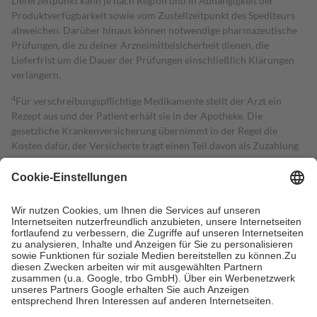
Lieferzeitpunkt kann je nach Region und in Abhängigkeit der
Produktverfügbarkeit sowie vom Zustellzeitpunkt des Spediteurs
abweichen. Darüber hinaus können notwendige pharmazeutische
Prüfungen, die zu deiner Arzneimittelsicherheit dienen, die
Lieferfrist um die Dauer der Prüfungen einschließlich Klärungen
verlängern.
4
Für verschreibungspflichtige Medikamente stellt der Arzt ein
Rezept aus und der Patient erhält sie in der Apotheke. Die
gesetzliche Krankenversicherung übernimmt in der Regel die
Kosten dafür, der Versicherte trägt einen Teil davon als Zuzahlung
mit.
Grundsätzlich leisten Mitglieder Zuzahlungen in Höhe von zehn
Prozent des Abgabepreises,
mindestens
jedoch
fünf Euro
und
höchstens zehn Euro.
Es sind jedoch nie mehr als die tatsächlichen
Kosten der Leistung zu entrichten.
Diese Regeln gelten grundsätzlich auch für Online-Apotheken.
Bei Heilmitteln und häuslicher Krankenpflege beträgt die
Zuzahlung zehn Prozent der Kosten sowie zehn Euro je
Verordnung.
Um das Engagement der Versicherten für ihre eigene Gesundheit zu
stärken und die besondere Stellung der Familie zu unterstützen,