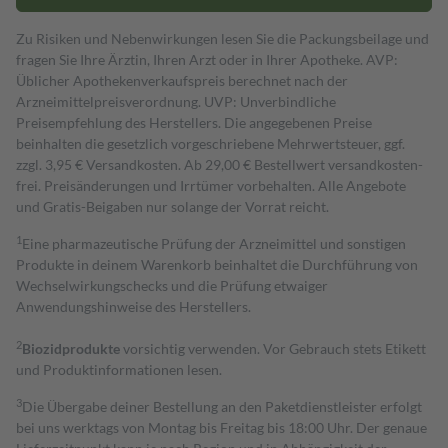
Zu Risiken und Nebenwirkungen lesen Sie die Packungsbeilage und
fragen Sie Ihre Ärztin, Ihren Arzt oder in Ihrer Apotheke. AVP:
Üblicher Apothekenverkaufspreis berechnet nach der
Arzneimittelpreisverordnung. UVP: Unverbindliche
Preisempfehlung des Herstellers. Die angegebenen Preise
beinhalten die gesetzlich vorgeschriebene Mehrwertsteuer, ggf.
zzgl. 3,95 € Versandkosten. Ab 29,00 € Bestell­wert versand­kosten­
frei. Preisänderungen und Irrtümer vorbehalten. Alle Angebote
und Gratis-Beigaben nur solange der Vorrat reicht.
1
Eine pharmazeutische Prüfung der Arzneimittel und sonstigen
Produkte in deinem Warenkorb beinhaltet die Durchführung von
Wechselwirkungschecks und die Prüfung etwaiger
Anwendungshinweise des Herstellers.
2
Biozidprodukte
vorsichtig verwenden. Vor Gebrauch stets Etikett
und Produktinformationen lesen.
3
Die Übergabe deiner Bestellung an den Paketdienstleister erfolgt
bei uns werktags von Montag bis Freitag bis 18:00 Uhr. Der genaue