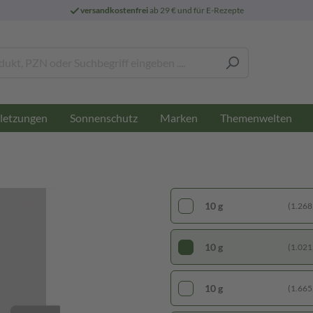
versandkostenfrei
ab 29 € und für E-Rezepte
letzungen
Sonnenschutz
Marken
Themenwelten
10 g
(1.268,
10 g
(1.021,
10 g
(1.665,