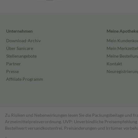
Unternehmen
Meine Apothek
Download-Archiv
Mein Kundenko
Über Sanicare
Mein Merkzettel
Stellenangebote
Meine Bestellun
Partner
Kontakt
Presse
Neuregistrierun
Affiliate Programm
Zu Risiken und Nebenwirkungen lesen Sie die Packungsbeilage und fra
Arzneimittelpreisverordnung. UVP: Unverbindliche Preisempfehlung de
Bestell­wert versand­kosten­frei. Preisänderungen und Irrtümer vorbeh