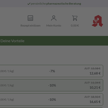
persönliche
pharmazeutische Beratung
Rezept einlösen
Mein Konto
0,00 €
Deine Vorteile
AVP:
13,58 €
-7%
00 € / 1 kg)
12,68 €
AVP:
11,34 €
-10%
00 € / 1 kg)
10,21 €
AVP:
18,50 €
-10%
00 € / 1 kg)
16,65 €