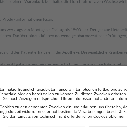
dukte in deinem Warenkorb beinhaltet die Durchführung von Wechselwir
nd Produktinformationen lesen.
 uns werktags von Montag bis Freitag bis 18:00 Uhr. Der genaue Lieferze
ichen. Darüber hinaus können notwendige pharmazeutische Prüfungen, die
aus und der Patient erhält sie in der Apotheke. Die gesetzliche Krankenv
ent des Abgabepreises,
mindestens
jedoch
fünf Euro
und
höchstens zehn 
zehn Prozent der Kosten sowie zehn Euro je Verordnung.
rken und die besondere Stellung der Familie zu unterstützen, fallen
kein
 Ausnahme der Fahrkosten
 getragen werden
holung von Bewertungen. Trusted Shops hat Maßnahmen getroffen, um sic