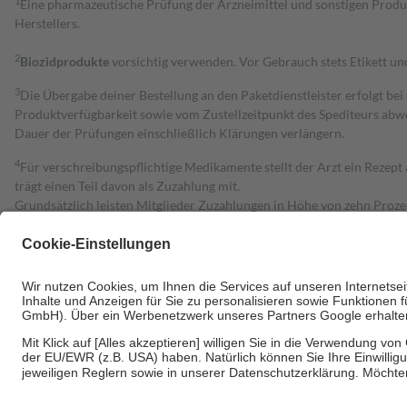
1
Eine pharmazeutische Prüfung der Arzneimittel und sonstigen Pro
Herstellers.
2
Biozidprodukte
vorsichtig verwenden. Vor Gebrauch stets Etikett u
3
Die Übergabe deiner Bestellung an den Paketdienstleister erfolgt bei
Produktverfügbarkeit sowie vom Zustellzeitpunkt des Spediteurs abwe
Dauer der Prüfungen einschließlich Klärungen verlängern.
4
Für verschreibungspflichtige Medikamente stellt der Arzt ein Rezept 
trägt einen Teil davon als Zuzahlung mit.
Grundsätzlich leisten Mitglieder Zuzahlungen in Höhe von zehn Proz
zu entrichten.
Diese Regeln gelten grundsätzlich auch für Online-Apotheken.
Bei Heilmitteln und häuslicher Krankenpflege beträgt die Zuzahlung 
Um das Engagement der Versicherten für ihre eigene Gesundheit zu stä
• Kindern und Jugendlichen bis zum vollendeten 18. Lebensjahr mit
• Untersuchungen zur Vorsorge und Früherkennung, die von der GKV
• empfohlenen Schutzimpfungen
• Harn- und Blutteststreifen
Wir nutzen Trusted Shops als unabhängigen Dienstleister für die Ein