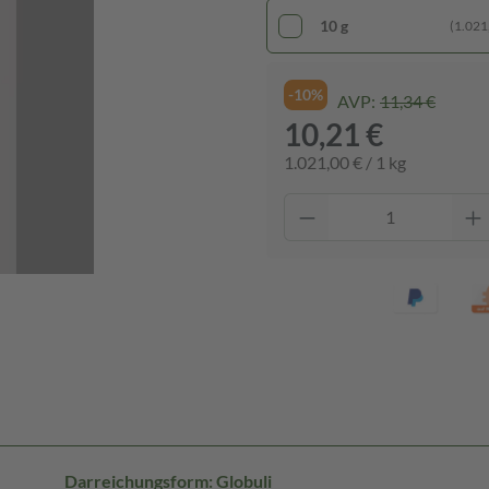
10 g
(1.021,
-10%
AVP:
11,34 €
10,21 €
1.021,00 € / 1 kg
Darreichungsform: Globuli