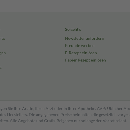
e
So geht's
nto
Newsletter anfordern
Freunde werben
gen
E-Rezept einlösen
Papier Rezept einlösen
g
gen Sie Ihre Ärztin, Ihren Arzt oder in Ihrer Apotheke. AVP: Üblicher A
s Herstellers. Die angegebenen Preise beinhalten die gesetzlich vorgesc
alten. Alle Angebote und Gratis-Beigaben nur solange der Vorrat reicht.