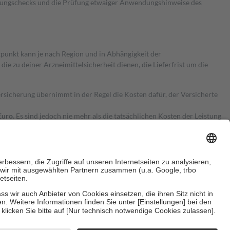
kungschecks und die Prüfung etwaiger Anwendungshinweise des
itpunkt kann je nach Region und in Abhängigkeit der
 zu deiner Arzneimittelsicherheit dienen, die Lieferfrist um die
ersicherung übernimmt in der Regel die Kosten dafür, der Versicherte
Euro.
Es sind jedoch nie mehr als die tatsächlichen Kosten der Leistung
e Zuzahlungen
an bei:
herzustellen, dass es sich um echte Bewertungen handelt. Mehr