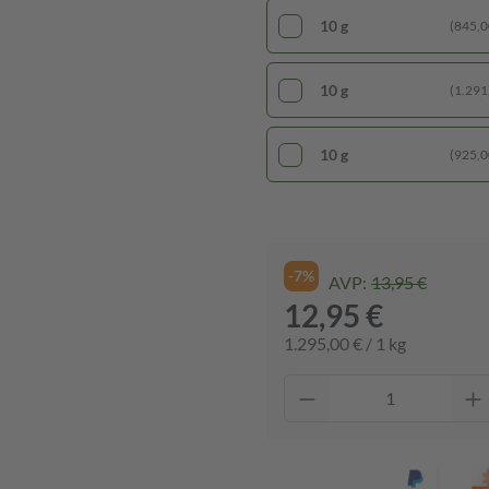
10 g
(845,00
10 g
(1.291,
10 g
(925,00
-7%
AVP:
13,95 €
12,95 €
1.295,00 € / 1 kg