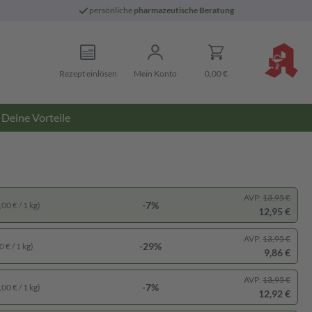
persönliche
pharmazeutische Beratung
Rezept einlösen
Mein Konto
0,00 €
Deine Vorteile
AVP:
13,95 €
-7%
00 € / 1 kg)
12,95 €
AVP:
13,95 €
-29%
 € / 1 kg)
9,86 €
AVP:
13,95 €
-7%
00 € / 1 kg)
12,92 €