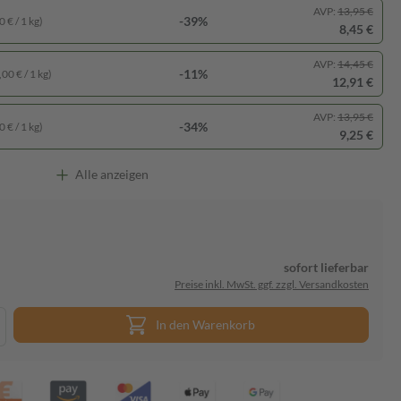
AVP:
13,95 €
-39%
 € / 1 kg)
8,45 €
AVP:
14,45 €
-11%
00 € / 1 kg)
12,91 €
AVP:
13,95 €
-34%
 € / 1 kg)
9,25 €
Alle anzeigen
sofort lieferbar
Preise inkl. MwSt. ggf. zzgl. Versandkosten
In den Warenkorb