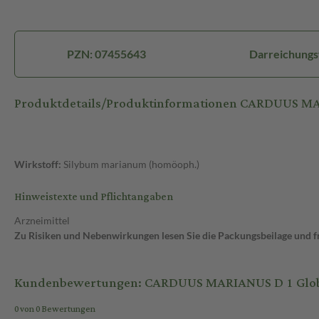
PZN: 07455643
Darreichungs
Produktdetails/Produktinformationen CARDUUS MA
Wirkstoff:
Silybum marianum (homöoph.)
Hinweistexte und Pflichtangaben
Arzneimittel
Zu Risiken und Nebenwirkungen lesen Sie die Packungsbeilage und fra
Kundenbewertungen: CARDUUS MARIANUS D 1 Globul
0 von 0 Bewertungen