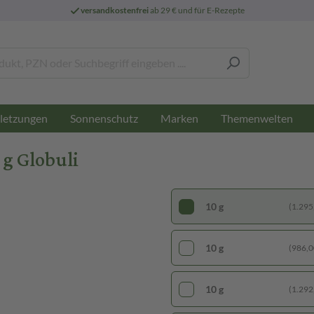
versandkostenfrei
ab 29 € und für E-Rezepte
letzungen
Sonnenschutz
Marken
Themenwelten
g Globuli
10 g
(1.295,
10 g
(986,00
10 g
(1.292,