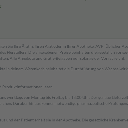
g
gen Sie Ihre Ärztin, Ihren Arzt oder in Ihrer Apotheke. AVP: Üblicher A
s Herstellers. Die angegebenen Preise beinhalten die gesetzlich vorgesc
alten. Alle Angebote und Gratis-Beigaben nur solange der Vorrat reicht.
dukte in deinem Warenkorb beinhaltet die Durchführung von Wechselwir
nd Produktinformationen lesen.
 uns werktags von Montag bis Freitag bis 18:00 Uhr. Der genaue Lieferze
ichen. Darüber hinaus können notwendige pharmazeutische Prüfungen, die
aus und der Patient erhält sie in der Apotheke. Die gesetzliche Krankenv