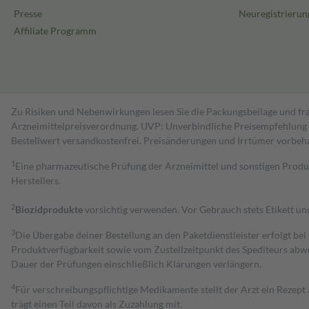
Presse
Neuregistrierun
Affiliate Programm
Zu Risiken und Nebenwirkungen lesen Sie die Packungsbeilage und fra
Arzneimittelpreisverordnung. UVP: Unverbindliche Preisempfehlung de
Bestell­wert versand­kosten­frei. Preisänderungen und Irrtümer vorbeh
1
Eine pharmazeutische Prüfung der Arzneimittel und sonstigen Pro
Herstellers.
2
Biozidprodukte
vorsichtig verwenden. Vor Gebrauch stets Etikett u
3
Die Übergabe deiner Bestellung an den Paketdienstleister erfolgt bei
Produktverfügbarkeit sowie vom Zustellzeitpunkt des Spediteurs abwe
Dauer der Prüfungen einschließlich Klärungen verlängern.
4
Für verschreibungspflichtige Medikamente stellt der Arzt ein Rezept 
trägt einen Teil davon als Zuzahlung mit.