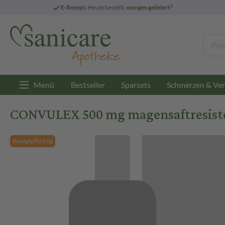
3
E-Rezept:
Heute bestellt,
morgen geliefert
Menü
Bestseller
Sparsets
Schmerzen & Ver
CONVULEX 500 mg magensaftresisten
Rezeptpflichtig