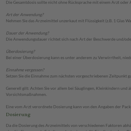
Die Gesamtdosis sollte nicht ohne Rücksprache mit einem Arzt oder
Art der Anwendung?
Nehmen Sie das Arzneimittel unzerkaut mit Flüssigkeit (z.B. 1 Glas Was
Dauer der Anwendung?
Die Anwendungsdauer richtet sich nach Art der Beschwerde und/ode
Überdosierung?
Bei einer Überdosierung kann es unter anderem zu Verwirrtheit, ni
Einnahme vergessen?
Setzen Sie die Einnahme zum nächsten vorgeschriebenen Zeitpunkt gan
Generell gilt: Achten Sie vor allem bei Säuglingen, Kleinkindern un
Vorsichtsmaßnahmen.
Eine vom Arzt verordnete Dosierung kann von den Angaben der Packun
Dosierung
Da die Dosierung des Arzneimittels von verschiedenen Faktoren abhän