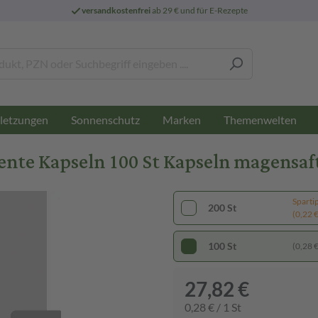
versandkostenfrei
ab 29 € und für E-Rezepte
letzungen
Sonnenschutz
Marken
Themenwelten
te Kapseln 100 St Kapseln magensaft
Sparti
200 St
(0,22 € 
100 St
(0,28 € 
27,82 €
0,28 € / 1 St