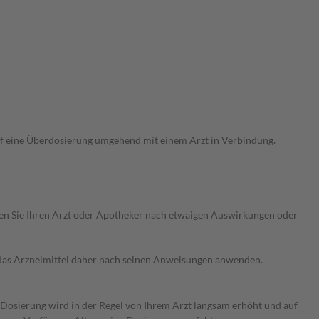
uf eine Überdosierung umgehend mit einem Arzt in Verbindung.
ragen Sie Ihren Arzt oder Apotheker nach etwaigen Auswirkungen oder
e das Arzneimittel daher nach seinen Anweisungen anwenden.
e Dosierung wird in der Regel von Ihrem Arzt langsam erhöht und auf