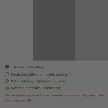
Abbildung kann abweichen
Persönliche Beratung
Heute bestellt und morgen geliefert³
Wechselwirkungscheck inklusive
Versandkostenfreie Lieferung
Bei der Einlösung eines Kassenrezeptes werden nur die gesetzlichen 
Rechnung gestellt.⁴