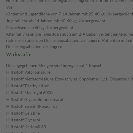
eine für Sie passende Erhaltungsdosis eingestellt. Für die einzelne
Wer
Kinder und Jugendliche von 7-14 Jahren mit 25-40 kg Körpergewich
Jugendliche ab 14 Jahren mit 40-60 kg Körpergewicht
Erwachsene ab 60 kg Körpergewicht
Alternativ kann die Tagesdosis auch auf 2-4 Gaben verteilt eingenom
reduzieren oder den Dosierungsabstand verlängern. Patienten mit ein
Dosierungsabstand verlängern.
Wirkstoffe
Die angegebenen Mengen sind bezogen auf 1 Kapsel
Hilfsstoff
Valproinsäure
Hilfsstoff
Methacrylsäure-Ethylacrylat-Copolymer (1:1) Dispersion 
Hilfsstoff
Triethylcitrat
Hilfsstoff
Macrogol 6000
Hilfsstoff
Glycerolmonostearat
Hilfsstoff
Eisen(III)-oxid, rot
Hilfsstoff
Gelatine
Hilfsstoff
Glycerol
Hilfsstoff
Karion® 83