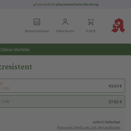
persönliche
pharmazeutische Beratung
Rezept einlösen
Mein Konto
0,00 €
Deine Vorteile
resistent
pp
43,63 €
/ 1 St)
27,82 €
/ 1 St)
sofort lieferbar
Preise inkl. MwSt. ggf. zzgl. Versandkosten