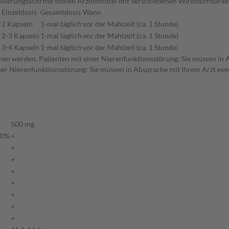
n Dosierungsschritte stehen Arzneimittel mit verschiedenen Wirkstoffstä
Einzeldosis
Gesamtdosis
Wann
t
2 Kapseln
1-mal täglich
vor der Mahlzeit (ca. 1 Stunde)
2-3 Kapseln
1-mal täglich
vor der Mahlzeit (ca. 1 Stunde)
3-4 Kapseln
1-mal täglich
vor der Mahlzeit (ca. 1 Stunde)
men werden. Patienten mit einer Nierenfunktionsstörung: Sie müssen in A
er Nierenfunktionsstörung: Sie müssen in Absprache mit Ihrem Arzt even
500 mg
30%
+
+
+
+
+
+
+
+