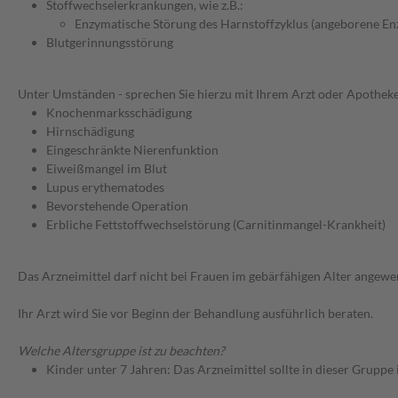
Stoffwechselerkrankungen, wie z.B.:
Enzymatische Störung des Harnstoffzyklus (angeborene E
Blutgerinnungsstörung
Unter Umständen - sprechen Sie hierzu mit Ihrem Arzt oder Apotheke
Knochenmarksschädigung
Hirnschädigung
Eingeschränkte Nierenfunktion
Eiweißmangel im Blut
Lupus erythematodes
Bevorstehende Operation
Erbliche Fettstoffwechselstörung (Carnitinmangel-Krankheit)
Das Arzneimittel darf nicht bei Frauen im gebärfähigen Alter ange
Ihr Arzt wird Sie vor Beginn der Behandlung ausführlich beraten.
Welche Altersgruppe ist zu beachten?
Kinder unter 7 Jahren: Das Arzneimittel sollte in dieser Gruppe