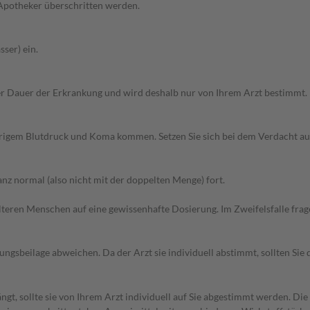
 Apotheker überschritten werden.
ser) ein.
r Dauer der Erkrankung und wird deshalb nur von Ihrem Arzt bestimmt.
edrigem Blutdruck und Koma kommen. Setzen Sie sich bei dem Verdacht a
z normal (also nicht mit der doppelten Menge) fort.
d älteren Menschen auf eine gewissenhafte Dosierung. Im Zweifelsfalle f
gsbeilage abweichen. Da der Arzt sie individuell abstimmt, sollten Si
gt, sollte sie von Ihrem Arzt individuell auf Sie abgestimmt werden. Di