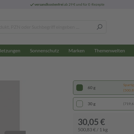
versandkostenfrei
ab 29 € und für E-Rezepte
letzungen
Sonnenschutz
Marken
Themenwelten
Sparti
60 g
(500,83
30 g
(719,67
30,05 €
500,83 € / 1 kg