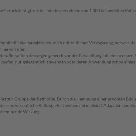
n berücksichtigt, die bei mindestens einem von 1.000 behandelten Patien
empfindlichkeitsreaktionen, auch mit zeitlicher Verzögerung, hervorrufe
n hervorrufen.
en. Sie sollten deswegen generell vor der Behandlung mit einem neuen A
st kaufen, nur gelegentlich anwenden oder deren Anwendung schon einige 
ehört zur Gruppe der Retinoide. Durch die Hemmung einer erhöhten Bil
kne eine wesentliche Rolle spielt. Daneben normalisiert Adapalen den 
ungshemmende Wirkung.