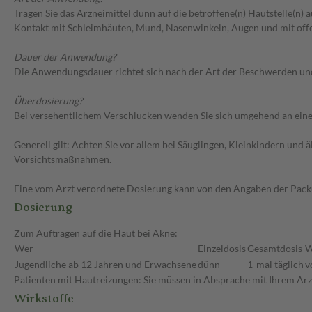
Tragen Sie das Arzneimittel dünn auf die betroffene(n) Hautstelle(n)
Kontakt mit Schleimhäuten, Mund, Nasenwinkeln, Augen und mit offe
Dauer der Anwendung?
Die Anwendungsdauer richtet sich nach der Art der Beschwerden u
Überdosierung?
Bei versehentlichem Verschlucken wenden Sie sich umgehend an eine
Generell gilt: Achten Sie vor allem bei Säuglingen, Kleinkindern un
Vorsichtsmaßnahmen.
Eine vom Arzt verordnete Dosierung kann von den Angaben der Packun
Dosierung
Zum Auftragen auf die Haut bei Akne:
Wer
Einzeldosis
Gesamtdosis
W
Jugendliche ab 12 Jahren und Erwachsene
dünn
1-mal täglich
v
Patienten mit Hautreizungen: Sie müssen in Absprache mit Ihrem Arzt
Wirkstoffe