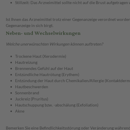
Stillzeit: Das Arzneimittel sollte nicht auf die Brust aufgetragen
Ist Ihnen das Arzneimittel trotz einer Gegenanzeige verordnet worden
Gegenanzeige in sich birgt.
Neben- und Wechselwirkungen
Welche unerwünschten Wirkungen können auftreten?
Trockene Haut (Xerodermie)
Hautreizung
Brennendes Gefühl auf der Haut
Entzündliche Hautrötung (Erythem)
Entzündung der Haut durch Chemikalien/Allergie (Kontaktderma
Hautbeschwerden
Sonnenbrand
Juckreiz (Pruritus)
Hautschuppung bzw. -abschälung (Exfoliation)
Akne
Bemerken Sie eine Befindlichkeitsstörung oder Veränderung während 