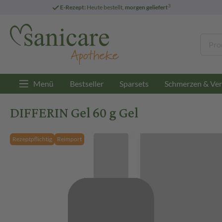
3
E-Rezept:
Heute bestellt,
morgen geliefert
Menü
Bestseller
Sparsets
Schmerzen & Ver
DIFFERIN Gel 60 g Gel
Rezeptpflichtig
Reimport