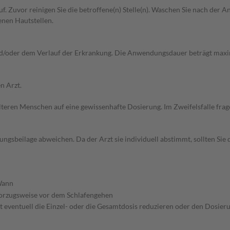
 auf. Zuvor reinigen Sie die betroffene(n) Stelle(n). Waschen Sie nach d
nen Hautstellen.
nd/oder dem Verlauf der Erkrankung. Die Anwendungsdauer beträgt max
n Arzt.
d älteren Menschen auf eine gewissenhafte Dosierung. Im Zweifelsfalle f
gsbeilage abweichen. Da der Arzt sie individuell abstimmt, sollten Si
ann
orzugsweise vor dem Schlafengehen
 eventuell die Einzel- oder die Gesamtdosis reduzieren oder den Dosier