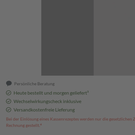
Abbildung kann abweichen
Persönliche Beratung
Heute bestellt und morgen geliefert³
Wechselwirkungscheck inklusive
Versandkostenfreie Lieferung
Bei der Einlösung eines Kassenrezeptes werden nur die gesetzlichen 
Rechnung gestellt.⁴