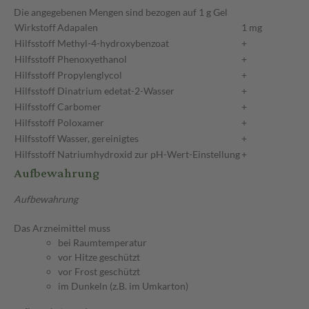
Die angegebenen Mengen sind bezogen auf 1 g Gel
Wirkstoff
Adapalen
1 mg
Hilfsstoff
Methyl-4-hydroxybenzoat
+
Hilfsstoff
Phenoxyethanol
+
Hilfsstoff
Propylenglycol
+
Hilfsstoff
Dinatrium edetat-2-Wasser
+
Hilfsstoff
Carbomer
+
Hilfsstoff
Poloxamer
+
Hilfsstoff
Wasser, gereinigtes
+
Hilfsstoff
Natriumhydroxid zur pH-Wert-Einstellung
+
Aufbewahrung
Aufbewahrung
Das Arzneimittel muss
bei Raumtemperatur
vor Hitze geschützt
vor Frost geschützt
im Dunkeln (z.B. im Umkarton)