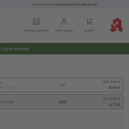
persönliche
pharmazeutische Beratung
Rezept einlösen
Mein Konto
0,00 €
Deine Vorteile
AVP:
8,95 €
pp
-6%
8,45 €
 € / 1 kg)
AVP:
8,41 €
-20%
 € / 1 kg)
6,72 €