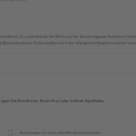
erzmildernd. Er unterdrückt die Wirkung der körpereigenen Substanz Histam
 Blockade dieses Botenstoffes wird der allergische Reaktionsablauf unt
gen Sie Ihre Ärztin, Ihren Arzt oder in Ihrer Apotheke.
Bewertungen nur in der aktuellen Sprache anzeigen.