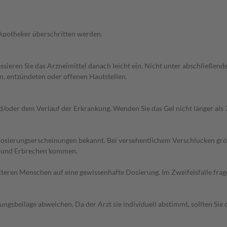
 Apotheker überschritten werden.
 Massieren Sie das Arzneimittel danach leicht ein. Nicht unter abschlie
n, entzündeten oder offenen Hautstellen.
oder dem Verlauf der Erkrankung. Wenden Sie das Gel nicht länger als 
dosierungserscheinungen bekannt. Bei versehentlichem Verschlucken gr
t und Erbrechen kommen.
d älteren Menschen auf eine gewissenhafte Dosierung. Im Zweifelsfalle f
gsbeilage abweichen. Da der Arzt sie individuell abstimmt, sollten Si