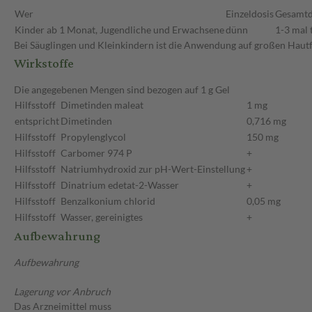
Wer
Einzeldosis
Gesamtd
Kinder ab 1 Monat, Jugendliche und Erwachsene
dünn
1-3 mal 
Bei Säuglingen und Kleinkindern ist die Anwendung auf großen Hautfl
Wirkstoffe
Die angegebenen Mengen sind bezogen auf 1 g Gel
Hilfsstoff
Dimetinden maleat
1 mg
entspricht
Dimetinden
0,716 mg
Hilfsstoff
Propylenglycol
150 mg
Hilfsstoff
Carbomer 974 P
+
Hilfsstoff
Natriumhydroxid zur pH-Wert-Einstellung
+
Hilfsstoff
Dinatrium edetat-2-Wasser
+
Hilfsstoff
Benzalkonium chlorid
0,05 mg
Hilfsstoff
Wasser, gereinigtes
+
Aufbewahrung
Aufbewahrung
Lagerung vor Anbruch
Das Arzneimittel muss