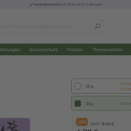
versandkostenfrei
ab 29 € und für E-Rezepte
letzungen
Sonnenschutz
Marken
Themenwelten
Sparti
50 g
(169,00
30 g
(224,00
-20%
AVP:
8,41 €