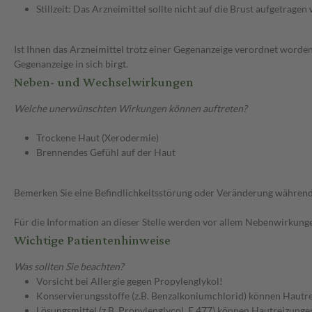
Stillzeit: Das Arzneimittel sollte nicht auf die Brust aufgetragen
Ist Ihnen das Arzneimittel trotz einer Gegenanzeige verordnet worden
Gegenanzeige in sich birgt.
Neben- und Wechselwirkungen
Welche unerwünschten Wirkungen können auftreten?
Trockene Haut (Xerodermie)
Brennendes Gefühl auf der Haut
Bemerken Sie eine Befindlichkeitsstörung oder Veränderung während 
Für die Information an dieser Stelle werden vor allem Nebenwirkunge
Wichtige Patientenhinweise
Was sollten Sie beachten?
Vorsicht bei Allergie gegen Propylenglykol!
Konservierungsstoffe (z.B. Benzalkoniumchlorid) können Hautreiz
Lösungsmittel (z.B. Propylenglycol, E 477) können Hautreizunge