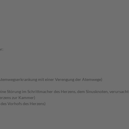
r:
Atemwegserkrankung mit einer Verengung der Atemwege)
ne Störung im Schrittmacher des Herzens, dem Sinusknoten, verursacht 
Herzens zur Kammer)
b des Vorhofs des Herzens)