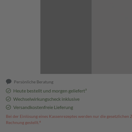
Abbildung kann abweichen
Persönliche Beratung
Heute bestellt und morgen geliefert³
Wechselwirkungscheck inklusive
Versandkostenfreie Lieferung
Bei der Einlösung eines Kassenrezeptes werden nur die gesetzlichen 
Rechnung gestellt.⁴