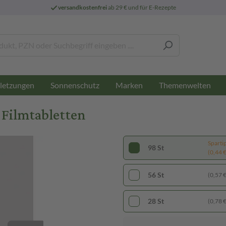
versandkostenfrei
ab 29 € und für E-Rezepte
letzungen
Sonnenschutz
Marken
Themenwelten
 Filmtabletten
Sparti
98 St
(0,44 € 
56 St
(0,57 € 
28 St
(0,78 € 