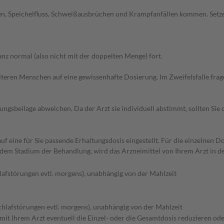
hen, Speichelfluss, Schweißausbrüchen und Krampfanfällen kommen. Setz
z normal (also nicht mit der doppelten Menge) fort.
d älteren Menschen auf eine gewissenhafte Dosierung. Im Zweifelsfalle f
gsbeilage abweichen. Da der Arzt sie individuell abstimmt, sollten Si
f eine für Sie passende Erhaltungsdosis eingestellt. Für die einzelnen D
 dem Stadium der Behandlung, wird das Arzneimittel von Ihrem Arzt in 
lafstörungen evtl. morgens), unabhängig von der Mahlzeit
chlafstörungen evtl. morgens), unabhängig von der Mahlzeit
mit Ihrem Arzt eventuell die Einzel- oder die Gesamtdosis reduzieren o