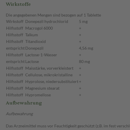
Wirkstoffe
Die angegebenen Mengen sind bezogen auf 1 Tablette
Wirkstoff
Donepezil hydrochlorid
5 mg
Hilfsstoff
Macrogol 6000
+
Hilfsstoff
Talkum
+
Hilfsstoff
Titandioxid
+
entspricht
Donepezil
4,56 mg
Hilfsstoff
Lactose-1-Wasser
+
entspricht
Lactose
80 mg
Hilfsstoff
Maisstärke, vorverkleistert
+
Hilfsstoff
Cellulose, mikrokristalline
+
Hilfsstoff
Hyprolose, niedersubstituiert
+
Hilfsstoff
Magnesium stearat
+
Hilfsstoff
Hypromellose
+
Aufbewahrung
Aufbewahrung
Das Arzneimittel muss vor Feuchtigkeit geschützt (z.B. im fest versc