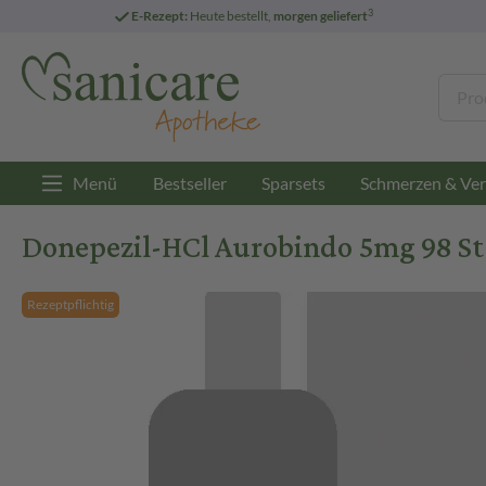
3
E-Rezept:
Heute bestellt,
morgen geliefert
Menü
Bestseller
Sparsets
Schmerzen & Ver
Donepezil-HCl Aurobindo 5mg 98 St
Rezeptpflichtig