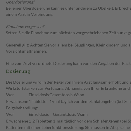
Überdosierung?
Bei einer Überdosierung kann es unter anderem zu Übelkeit, Erbrec
einem Arzt in Verbindung.
Einnahme vergessen?
Setzen Sie die Einnahme zum nächsten vorgeschriebenen Zeitpunkt gan
Generell gilt: Achten Sie vor allem bei Säuglingen, Kleinkindern un
Vorsichtsmaßnahmen.
Eine vom Arzt verordnete Dosierung kann von den Angaben der Packun
Dosierung
Die Dosierung wird in der Regel von Ihrem Arzt langsam erhöht und au
Wirkstoffstärken zur Verfügung. Abhängig von Ihrer Erkrankung und
Wer
Einzeldosis
Gesamtdosis
Wann
Erwachsene
1 Tablette
1-mal täglich
vor dem Schlafengehen (bei Sch
Folgebehandlung:
Wer
Einzeldosis
Gesamtdosis
Wann
Erwachsene
1-2 Tabletten
1-mal täglich
vor dem Schlafengehen (bei S
Patienten mit einer Leberfunktionsstörung: Sie müssen in Absprache 