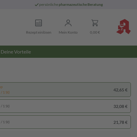
persönliche
pharmazeutische Beratung
Rezept einlösen
Mein Konto
0,00 €
Deine Vorteile
pp
42,65 €
/ 1 St)
32,08 €
/ 1 St)
21,78 €
/ 1 St)