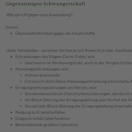
Gegenanzeigen Schwangerschaft
Was spricht gegen eine Anwendung?
Immer:
Überempfindlichkeit gegen die Inhaltsstoffe
Unter Umständen - sprechen Sie hierzu mit Ihrem Arzt oder Apotheke
Erkrankungen des Magen-Darm-Trakts, wie:
Geschwüre im Verdauungstrakt, auch in der Vorgeschichte
Atemwegserkrankungen, wie:
Asthma bronchiale
Chronisch obstruktive Atemwegserkrankung (chronische 
Erregungsleitungsstörungen am Herzen, wie:
Sinusknotensyndrom (Herzrhythmusstörungen, die durch ei
AV-Block (Störung der Erregungsleitung vom Vorhof des 
Sinuatrialer Block (Störung der Erregungsleitung innerhal
Neigung zu Krampfanfällen
Eingeschränkte Leberfunktion
Bevorstehende größere Operation