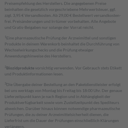
Preisempfehlung des Herstellers. Die angegebenen Preise
beinhalten die gesetzlich vorgeschriebene Mehrwertsteuer, ggf.
zzgl. 3,95 € Versandkosten. Ab 29,00 € Bestell­wert versand­kosten­
frei. Preisänderungen und Irrtümer vorbehalten. Alle Angebote
und Gratis-Beigaben nur solange der Vorrat reicht.
1
Eine pharmazeutische Prüfung der Arzneimittel und sonstigen
Produkte in deinem Warenkorb beinhaltet die Durchführung von
Wechselwirkungschecks und die Prüfung etwaiger
Anwendungshinweise des Herstellers.
2
Biozidprodukte
vorsichtig verwenden. Vor Gebrauch stets Etikett
und Produktinformationen lesen.
3
Die Übergabe deiner Bestellung an den Paketdienstleister erfolgt
bei uns werktags von Montag bis Freitag bis 18:00 Uhr. Der genaue
Lieferzeitpunkt kann je nach Region und in Abhängigkeit der
Produktverfügbarkeit sowie vom Zustellzeitpunkt des Spediteurs
abweichen. Darüber hinaus können notwendige pharmazeutische
Prüfungen, die zu deiner Arzneimittelsicherheit dienen, die
Lieferfrist um die Dauer der Prüfungen einschließlich Klärungen
verlängern.