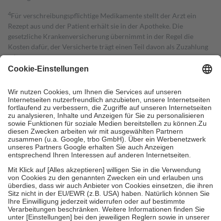
4
Für verschreibungspflichtige Medikamente stellt der Arzt ein
Rezept aus und der Patient erhält sie in der Apotheke. Die
gesetzliche Krankenversicherung übernimmt in der Regel die
Kosten dafür, der Versicherte trägt einen Teil davon als Zuzahlung
mit.
Grundsätzlich leisten Mitglieder Zuzahlungen in Höhe von zehn
Prozent des Abgabepreises,
mindestens
jedoch
fünf Euro
und
höchstens zehn Euro.
Es sind jedoch nie mehr als die tatsächlichen
Kosten der Leistung zu entrichten.
Diese Regeln gelten grundsätzlich auch für Online-Apotheken.
Bei Heilmitteln und häuslicher Krankenpflege beträgt die
Zuzahlung zehn Prozent der Kosten sowie zehn Euro je
Verordnung.
Um das Engagement der Versicherten für ihre eigene Gesundheit zu
stärken und die besondere Stellung der Familie zu unterstützen,
fallen
keine Zuzahlungen
an bei:
• Kindern und Jugendlichen bis zum vollendeten 18. Lebensjahr
mit Ausnahme der Fahrkosten
• Untersuchungen zur Vorsorge und Früherkennung, die von der
GKV getragen werden