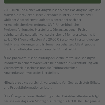
Zu Risiken und Nebenwirkungen lesen Sie die Packungsbeilage und
fragen Sie Ihre Ärztin, Ihren Arzt oder in Ihrer Apotheke. AVP:
Üblicher Apothekenverkaufspreis berechnet nach der
Arzneimittelpreisverordnung. UVP: Unverbindliche
Preisempfehlung des Herstellers. Die angegebenen Preise
beinhalten die gesetzlich vorgeschriebene Mehrwertsteuer, ggf.
zzgl. 3,95 € Versandkosten. Ab 29,00 € Bestell­wert versand­kosten­
frei. Preisänderungen und Irrtümer vorbehalten. Alle Angebote
und Gratis-Beigaben nur solange der Vorrat reicht.
1
Eine pharmazeutische Prüfung der Arzneimittel und sonstigen
Produkte in deinem Warenkorb beinhaltet die Durchführung von
Wechselwirkungschecks und die Prüfung etwaiger
Anwendungshinweise des Herstellers.
2
Biozidprodukte
vorsichtig verwenden. Vor Gebrauch stets Etikett
und Produktinformationen lesen.
3
Die Übergabe deiner Bestellung an den Paketdienstleister erfolgt
bei uns werktags von Montag bis Freitag bis 18:00 Uhr. Der genaue