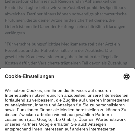
Lieferzeitpunkt kann je nach Region und in Abhängigkeit der
Produktverfügbarkeit sowie vom Zustellzeitpunkt des Spediteurs
abweichen. Darüber hinaus können notwendige pharmazeutische
Prüfungen, die zu deiner Arzneimittelsicherheit dienen, die
Lieferfrist um die Dauer der Prüfungen einschließlich Klärungen
verlängern.
4
Für verschreibungspflichtige Medikamente stellt der Arzt ein
Rezept aus und der Patient erhält sie in der Apotheke. Die
gesetzliche Krankenversicherung übernimmt in der Regel die
Kosten dafür, der Versicherte trägt einen Teil davon als Zuzahlung
mit.
Grundsätzlich leisten Mitglieder Zuzahlungen in Höhe von zehn
Prozent des Abgabepreises,
mindestens
jedoch
fünf Euro
und
höchstens zehn Euro.
Es sind jedoch nie mehr als die tatsächlichen
Kosten der Leistung zu entrichten.
Diese Regeln gelten grundsätzlich auch für Online-Apotheken.
Bei Heilmitteln und häuslicher Krankenpflege beträgt die
Zuzahlung zehn Prozent der Kosten sowie zehn Euro je
Verordnung.
Um das Engagement der Versicherten für ihre eigene Gesundheit zu
stärken und die besondere Stellung der Familie zu unterstützen,