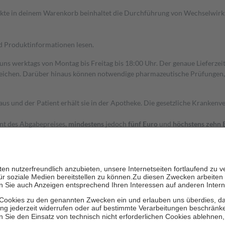
dukte in deinem Warenkorb beinhaltet die Durchführung von Wechselwir
nd Produktinformationen lesen.
 uns werktags von Montag bis Freitag bis 18:00 Uhr. Der genaue Lieferze
ichen. Darüber hinaus können notwendige pharmazeutische Prüfungen, die
aus und der Patient erhält sie in der Apotheke. Die gesetzliche Krankenv
ent des Abgabepreises,
mindestens
jedoch
fünf Euro
und
höchstens zehn 
zehn Prozent der Kosten sowie zehn Euro je Verordnung.
rken und die besondere Stellung der Familie zu unterstützen, fallen
kein
 Ausnahme der Fahrkosten
 getragen werden