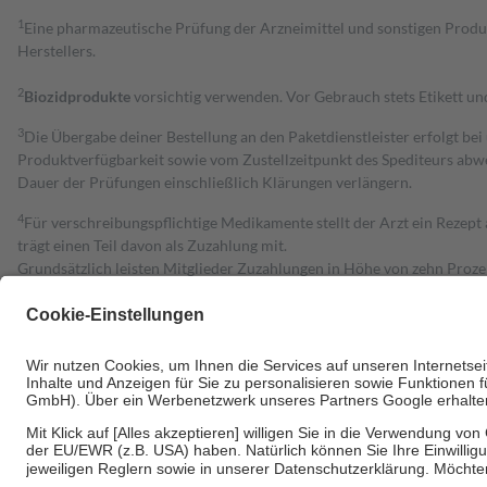
1
Eine pharmazeutische Prüfung der Arzneimittel und sonstigen Pro
Herstellers.
2
Biozidprodukte
vorsichtig verwenden. Vor Gebrauch stets Etikett u
3
Die Übergabe deiner Bestellung an den Paketdienstleister erfolgt bei
Produktverfügbarkeit sowie vom Zustellzeitpunkt des Spediteurs abwe
Dauer der Prüfungen einschließlich Klärungen verlängern.
4
Für verschreibungspflichtige Medikamente stellt der Arzt ein Rezept 
trägt einen Teil davon als Zuzahlung mit.
Grundsätzlich leisten Mitglieder Zuzahlungen in Höhe von zehn Proz
zu entrichten.
Diese Regeln gelten grundsätzlich auch für Online-Apotheken.
Bei Heilmitteln und häuslicher Krankenpflege beträgt die Zuzahlung 
Um das Engagement der Versicherten für ihre eigene Gesundheit zu stä
• Kindern und Jugendlichen bis zum vollendeten 18. Lebensjahr mit
• Untersuchungen zur Vorsorge und Früherkennung, die von der GKV
• empfohlenen Schutzimpfungen
• Harn- und Blutteststreifen