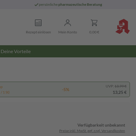
persönliche
pharmazeutische Beratung
Rezept einlösen
Mein Konto
0,00 €
Deine Vorteile
UVP:
13,99 €
pp
-5%
13,25 €
/ 1 St)
Verfügbarkeit unbekannt
Preise inkl. MwSt. ggf. zzgl. Versandkosten