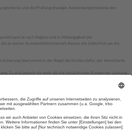
kungschecks und die Prüfung etwaiger Anwendungshinweise des
itpunkt kann je nach Region und in Abhängigkeit der
 zu deiner Arzneimittelsicherheit dienen, die Lieferfrist um die
ersicherung übernimmt in der Regel die Kosten dafür, der Versicherte
Euro.
Es sind jedoch nie mehr als die tatsächlichen Kosten der Leistung
e Zuzahlungen
an bei: