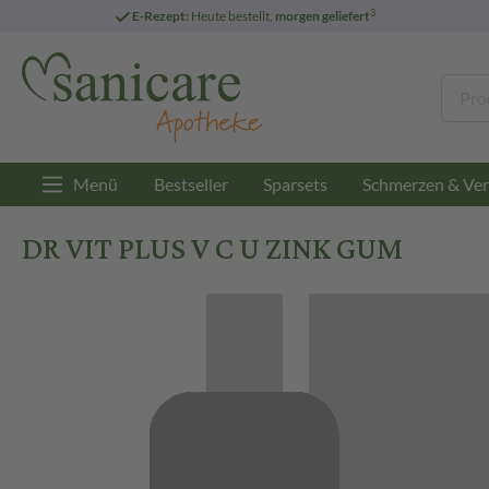
3
E-Rezept:
Heute bestellt,
morgen geliefert
Menü
Bestseller
Sparsets
Schmerzen & Ver
DR VIT PLUS V C U ZINK GUM