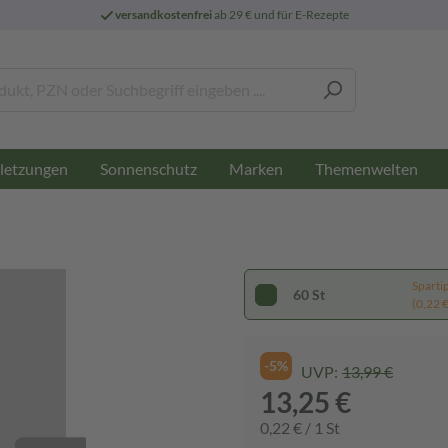
versandkostenfrei
ab 29 € und für E-Rezepte
letzungen
Sonnenschutz
Marken
Themenwelten
Sparti
60 St
(0,22 € 
-5%
UVP:
13,99 €
13,25 €
0,22 € / 1 St