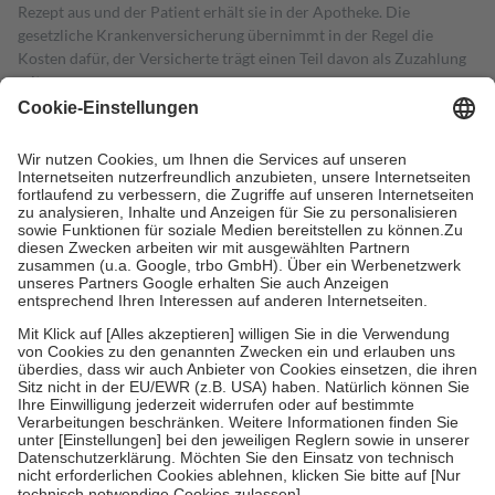
Rezept aus und der Patient erhält sie in der Apotheke. Die
gesetzliche Krankenversicherung übernimmt in der Regel die
Kosten dafür, der Versicherte trägt einen Teil davon als Zuzahlung
mit.
Grundsätzlich leisten Mitglieder Zuzahlungen in Höhe von zehn
Prozent des Abgabepreises,
mindestens
jedoch
fünf Euro
und
höchstens zehn Euro.
Es sind jedoch nie mehr als die tatsächlichen
Kosten der Leistung zu entrichten.
Diese Regeln gelten grundsätzlich auch für Online-Apotheken.
Bei Heilmitteln und häuslicher Krankenpflege beträgt die
Zuzahlung zehn Prozent der Kosten sowie zehn Euro je
Verordnung.
Um das Engagement der Versicherten für ihre eigene Gesundheit zu
stärken und die besondere Stellung der Familie zu unterstützen,
fallen
keine Zuzahlungen
an bei:
• Kindern und Jugendlichen bis zum vollendeten 18. Lebensjahr
mit Ausnahme der Fahrkosten
• Untersuchungen zur Vorsorge und Früherkennung, die von der
GKV getragen werden
• empfohlenen Schutzimpfungen
• Harn- und Blutteststreifen