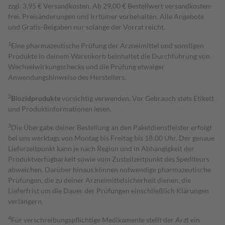
zzgl. 3,95 € Versandkosten. Ab 29,00 € Bestell­wert versand­kosten­
frei. Preisänderungen und Irrtümer vorbehalten. Alle Angebote
und Gratis-Beigaben nur solange der Vorrat reicht.
1
Eine pharmazeutische Prüfung der Arzneimittel und sonstigen
Produkte in deinem Warenkorb beinhaltet die Durchführung von
Wechselwirkungschecks und die Prüfung etwaiger
Anwendungshinweise des Herstellers.
2
Biozidprodukte
vorsichtig verwenden. Vor Gebrauch stets Etikett
und Produktinformationen lesen.
3
Die Übergabe deiner Bestellung an den Paketdienstleister erfolgt
bei uns werktags von Montag bis Freitag bis 18:00 Uhr. Der genaue
Lieferzeitpunkt kann je nach Region und in Abhängigkeit der
Produktverfügbarkeit sowie vom Zustellzeitpunkt des Spediteurs
abweichen. Darüber hinaus können notwendige pharmazeutische
Prüfungen, die zu deiner Arzneimittelsicherheit dienen, die
Lieferfrist um die Dauer der Prüfungen einschließlich Klärungen
verlängern.
4
Für verschreibungspflichtige Medikamente stellt der Arzt ein