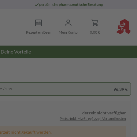
persönliche
pharmazeutische Beratung
Rezept einlösen
Mein Konto
0,00 €
Deine Vorteile
96,39 €
€ / 1 St)
derzeit nicht verfügbar
Preise inkl. MwSt. ggf. zzgl. Versandkosten
erzeit nicht gekauft werden.