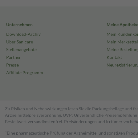
Unternehmen
Meine Apothek
Download-Archiv
Mein Kundenko
Über Sanicare
Mein Merkzettel
Stellenangebote
Meine Bestellun
Partner
Kontakt
Presse
Neuregistrierun
Affiliate Programm
Zu Risiken und Nebenwirkungen lesen Sie die Packungsbeilage und fra
Arzneimittelpreisverordnung. UVP: Unverbindliche Preisempfehlung de
Bestell­wert versand­kosten­frei. Preisänderungen und Irrtümer vorbeh
1
Eine pharmazeutische Prüfung der Arzneimittel und sonstigen Pro