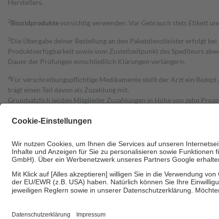
Herstellers.
2
Biozidprodukte
vorsichtig verwenden. Vor Gebrauch stets Etikett u
3
Die Übergabe deiner Bestellung an den Paketdienstleister erfolgt bei
Produktverfügbarkeit sowie vom Zustellzeitpunkt des Spediteurs abwe
Dauer der Prüfungen einschließlich Klärungen verlängern.
4
Für verschreibungspflichtige Medikamente stellt der Arzt ein Rezept 
trägt einen Teil davon als Zuzahlung mit.
Grundsätzlich leisten Mitglieder Zuzahlungen in Höhe von zehn Proz
zu entrichten.
Diese Regeln gelten grundsätzlich auch für Online-Apotheken.
Bei Heilmitteln und häuslicher Krankenpflege beträgt die Zuzahlung 
Um das Engagement der Versicherten für ihre eigene Gesundheit zu stä
• Kindern und Jugendlichen bis zum vollendeten 18. Lebensjahr mit
• Untersuchungen zur Vorsorge und Früherkennung, die von der GKV
• empfohlenen Schutzimpfungen
• Harn- und Blutteststreifen
Wir nutzen Trusted Shops als unabhängigen Dienstleister für die Ein
Informationen findest du hier: https://help.etrusted.com/hc/de/arti