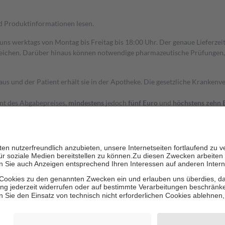
nd Produktinformationen lesen.
 uns werktags von Montag bis Freitag bis 18:00 Uhr. Der genaue Lieferze
ichen. Darüber hinaus können notwendige pharmazeutische Prüfungen, die
aus und der Patient erhält sie in der Apotheke. Die gesetzliche Krankenv
ent des Abgabepreises,
mindestens
jedoch
fünf Euro
und
höchstens zehn 
zehn Prozent der Kosten sowie zehn Euro je Verordnung.
rken und die besondere Stellung der Familie zu unterstützen, fallen
kein
 Ausnahme der Fahrkosten
 getragen werden
holung von Bewertungen. Trusted Shops hat Maßnahmen getroffen, um sic
cles/4419944605341