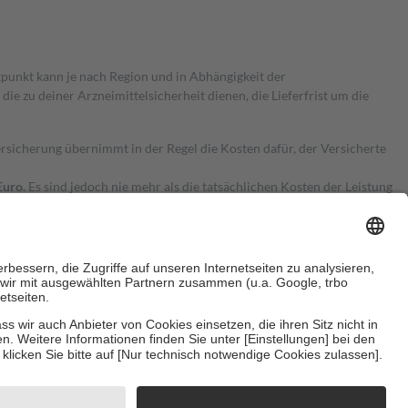
itpunkt kann je nach Region und in Abhängigkeit der
 zu deiner Arzneimittelsicherheit dienen, die Lieferfrist um die
ersicherung übernimmt in der Regel die Kosten dafür, der Versicherte
Euro.
Es sind jedoch nie mehr als die tatsächlichen Kosten der Leistung
e Zuzahlungen
an bei:
herzustellen, dass es sich um echte Bewertungen handelt. Mehr