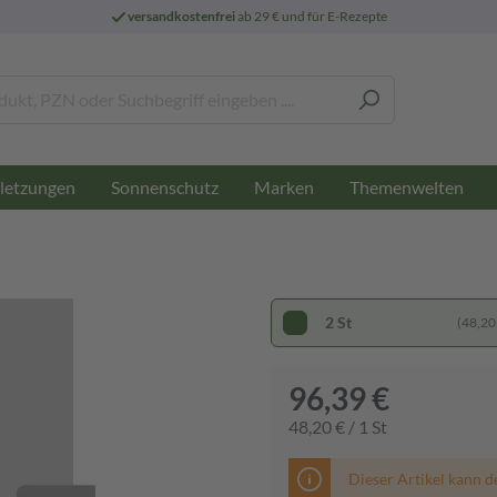
versandkostenfrei
ab 29 € und für E-Rezepte
letzungen
Sonnenschutz
Marken
Themenwelten
2 St
(48,20 
96,39 €
48,20 € / 1 St
Dieser Artikel kann d