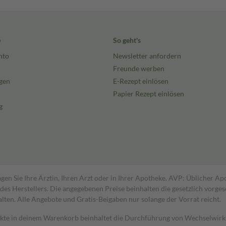
e
So geht's
nto
Newsletter anfordern
Freunde werben
gen
E-Rezept einlösen
Papier Rezept einlösen
g
gen Sie Ihre Ärztin, Ihren Arzt oder in Ihrer Apotheke. AVP: Üblicher A
s Herstellers. Die angegebenen Preise beinhalten die gesetzlich vorgesc
alten. Alle Angebote und Gratis-Beigaben nur solange der Vorrat reicht.
dukte in deinem Warenkorb beinhaltet die Durchführung von Wechselwir