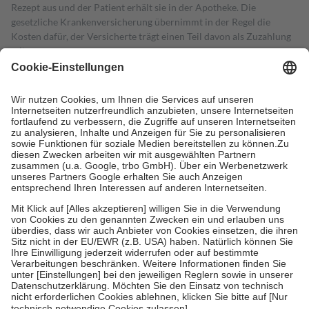
Rezept aus und der Patient erhält sie in der Apotheke. Die
gesetzliche Krankenversicherung übernimmt in der Regel die
Kosten dafür, der Versicherte trägt einen Teil davon als Zuzahlung
mit.
Grundsätzlich leisten Mitglieder Zuzahlungen in Höhe von zehn
Prozent des Abgabepreises,
mindestens
jedoch
fünf Euro
und
höchstens zehn Euro.
Es sind jedoch nie mehr als die tatsächlichen
Kosten der Leistung zu entrichten.
Diese Regeln gelten grundsätzlich auch für Online-Apotheken.
Bei Heilmitteln und häuslicher Krankenpflege beträgt die
Zuzahlung zehn Prozent der Kosten sowie zehn Euro je
Verordnung.
Um das Engagement der Versicherten für ihre eigene Gesundheit zu
stärken und die besondere Stellung der Familie zu unterstützen,
fallen
keine Zuzahlungen
an bei:
• Kindern und Jugendlichen bis zum vollendeten 18. Lebensjahr
mit Ausnahme der Fahrkosten
• Untersuchungen zur Vorsorge und Früherkennung, die von der
GKV getragen werden
• empfohlenen Schutzimpfungen
• Harn- und Blutteststreifen