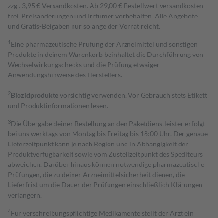
zzgl. 3,95 € Versandkosten. Ab 29,00 € Bestell­wert versand­kosten­
frei. Preisänderungen und Irrtümer vorbehalten. Alle Angebote
und Gratis-Beigaben nur solange der Vorrat reicht.
1
Eine pharmazeutische Prüfung der Arzneimittel und sonstigen
Produkte in deinem Warenkorb beinhaltet die Durchführung von
Wechselwirkungschecks und die Prüfung etwaiger
Anwendungshinweise des Herstellers.
2
Biozidprodukte
vorsichtig verwenden. Vor Gebrauch stets Etikett
und Produktinformationen lesen.
3
Die Übergabe deiner Bestellung an den Paketdienstleister erfolgt
bei uns werktags von Montag bis Freitag bis 18:00 Uhr. Der genaue
Lieferzeitpunkt kann je nach Region und in Abhängigkeit der
Produktverfügbarkeit sowie vom Zustellzeitpunkt des Spediteurs
abweichen. Darüber hinaus können notwendige pharmazeutische
Prüfungen, die zu deiner Arzneimittelsicherheit dienen, die
Lieferfrist um die Dauer der Prüfungen einschließlich Klärungen
verlängern.
4
Für verschreibungspflichtige Medikamente stellt der Arzt ein