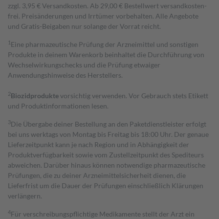
zzgl. 3,95 € Versandkosten. Ab 29,00 € Bestell­wert versand­kosten­
frei. Preisänderungen und Irrtümer vorbehalten. Alle Angebote
und Gratis-Beigaben nur solange der Vorrat reicht.
1
Eine pharmazeutische Prüfung der Arzneimittel und sonstigen
Produkte in deinem Warenkorb beinhaltet die Durchführung von
Wechselwirkungschecks und die Prüfung etwaiger
Anwendungshinweise des Herstellers.
2
Biozidprodukte
vorsichtig verwenden. Vor Gebrauch stets Etikett
und Produktinformationen lesen.
3
Die Übergabe deiner Bestellung an den Paketdienstleister erfolgt
bei uns werktags von Montag bis Freitag bis 18:00 Uhr. Der genaue
Lieferzeitpunkt kann je nach Region und in Abhängigkeit der
Produktverfügbarkeit sowie vom Zustellzeitpunkt des Spediteurs
abweichen. Darüber hinaus können notwendige pharmazeutische
Prüfungen, die zu deiner Arzneimittelsicherheit dienen, die
Lieferfrist um die Dauer der Prüfungen einschließlich Klärungen
verlängern.
4
Für verschreibungspflichtige Medikamente stellt der Arzt ein