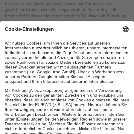
Rezept aus und der Patient erhält sie in der Apotheke. Die
gesetzliche Krankenversicherung übernimmt in der Regel die
Kosten dafür, der Versicherte trägt einen Teil davon als Zuzahlung
mit.
Grundsätzlich leisten Mitglieder Zuzahlungen in Höhe von zehn
Prozent des Abgabepreises,
mindestens
jedoch
fünf Euro
und
höchstens zehn Euro.
Es sind jedoch nie mehr als die tatsächlichen
Kosten der Leistung zu entrichten.
Diese Regeln gelten grundsätzlich auch für Online-Apotheken.
Bei Heilmitteln und häuslicher Krankenpflege beträgt die
Zuzahlung zehn Prozent der Kosten sowie zehn Euro je
Verordnung.
Um das Engagement der Versicherten für ihre eigene Gesundheit zu
stärken und die besondere Stellung der Familie zu unterstützen,
fallen
keine Zuzahlungen
an bei:
• Kindern und Jugendlichen bis zum vollendeten 18. Lebensjahr
mit Ausnahme der Fahrkosten
• Untersuchungen zur Vorsorge und Früherkennung, die von der
GKV getragen werden
• empfohlenen Schutzimpfungen
• Harn- und Blutteststreifen