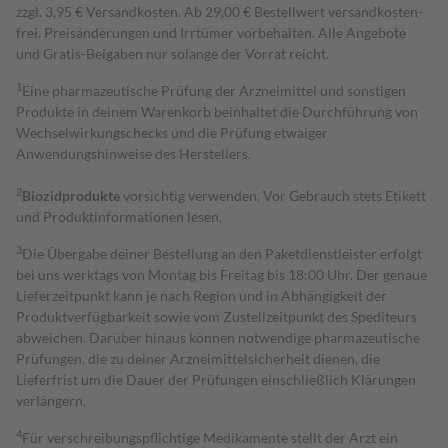
zzgl. 3,95 € Versandkosten. Ab 29,00 € Bestell­wert versand­kosten­
frei. Preisänderungen und Irrtümer vorbehalten. Alle Angebote
und Gratis-Beigaben nur solange der Vorrat reicht.
1
Eine pharmazeutische Prüfung der Arzneimittel und sonstigen
Produkte in deinem Warenkorb beinhaltet die Durchführung von
Wechselwirkungschecks und die Prüfung etwaiger
Anwendungshinweise des Herstellers.
2
Biozidprodukte
vorsichtig verwenden. Vor Gebrauch stets Etikett
und Produktinformationen lesen.
3
Die Übergabe deiner Bestellung an den Paketdienstleister erfolgt
bei uns werktags von Montag bis Freitag bis 18:00 Uhr. Der genaue
Lieferzeitpunkt kann je nach Region und in Abhängigkeit der
Produktverfügbarkeit sowie vom Zustellzeitpunkt des Spediteurs
abweichen. Darüber hinaus können notwendige pharmazeutische
Prüfungen, die zu deiner Arzneimittelsicherheit dienen, die
Lieferfrist um die Dauer der Prüfungen einschließlich Klärungen
verlängern.
4
Für verschreibungspflichtige Medikamente stellt der Arzt ein