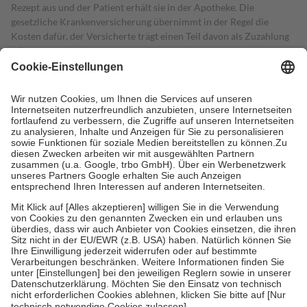
Rezept aus und der Patient erhält sie in der Apotheke. Die
gesetzliche Krankenversicherung übernimmt in der Regel die
Kosten dafür, der Versicherte trägt einen Teil davon als Zuzahlung
mit.
Grundsätzlich leisten Mitglieder Zuzahlungen in Höhe von zehn
Prozent des Abgabepreises,
mindestens
jedoch
fünf Euro
und
höchstens zehn Euro.
Es sind jedoch nie mehr als die tatsächlichen
Kosten der Leistung zu entrichten.
Diese Regeln gelten grundsätzlich auch für Online-Apotheken.
Bei Heilmitteln und häuslicher Krankenpflege beträgt die
Zuzahlung zehn Prozent der Kosten sowie zehn Euro je
Verordnung.
Um das Engagement der Versicherten für ihre eigene Gesundheit zu
stärken und die besondere Stellung der Familie zu unterstützen,
fallen
keine Zuzahlungen
an bei:
• Kindern und Jugendlichen bis zum vollendeten 18. Lebensjahr
mit Ausnahme der Fahrkosten
• Untersuchungen zur Vorsorge und Früherkennung, die von der
GKV getragen werden
• empfohlenen Schutzimpfungen
• Harn- und Blutteststreifen