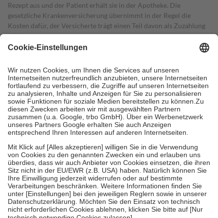
Rezept aus und der Patient erhält sie in der Apotheke. Die
gesetzliche Krankenversicherung übernimmt in der Regel die
Kosten dafür, der Versicherte trägt einen Teil davon als Zuzahlung
mit.
Grundsätzlich leisten Mitglieder Zuzahlungen in Höhe von zehn
Prozent des Abgabepreises,
mindestens
jedoch
fünf Euro
und
höchstens zehn Euro.
Es sind jedoch nie mehr als die tatsächlichen
Kosten der Leistung zu entrichten.
Diese Regeln gelten grundsätzlich auch für Online-Apotheken.
Bei Heilmitteln und häuslicher Krankenpflege beträgt die
Zuzahlung zehn Prozent der Kosten sowie zehn Euro je
Verordnung.
Um das Engagement der Versicherten für ihre eigene Gesundheit zu
stärken und die besondere Stellung der Familie zu unterstützen,
fallen
keine Zuzahlungen
an bei:
• Kindern und Jugendlichen bis zum vollendeten 18. Lebensjahr
mit Ausnahme der Fahrkosten
• Untersuchungen zur Vorsorge und Früherkennung, die von der
GKV getragen werden
• empfohlenen Schutzimpfungen
• Harn- und Blutteststreifen