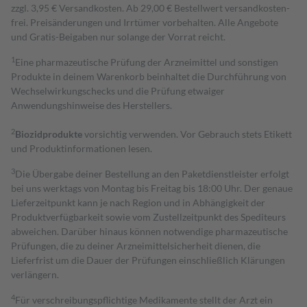
zzgl. 3,95 € Versandkosten. Ab 29,00 € Bestell­wert versand­kosten­
frei. Preisänderungen und Irrtümer vorbehalten. Alle Angebote
und Gratis-Beigaben nur solange der Vorrat reicht.
1
Eine pharmazeutische Prüfung der Arzneimittel und sonstigen
Produkte in deinem Warenkorb beinhaltet die Durchführung von
Wechselwirkungschecks und die Prüfung etwaiger
Anwendungshinweise des Herstellers.
2
Biozidprodukte
vorsichtig verwenden. Vor Gebrauch stets Etikett
und Produktinformationen lesen.
3
Die Übergabe deiner Bestellung an den Paketdienstleister erfolgt
bei uns werktags von Montag bis Freitag bis 18:00 Uhr. Der genaue
Lieferzeitpunkt kann je nach Region und in Abhängigkeit der
Produktverfügbarkeit sowie vom Zustellzeitpunkt des Spediteurs
abweichen. Darüber hinaus können notwendige pharmazeutische
Prüfungen, die zu deiner Arzneimittelsicherheit dienen, die
Lieferfrist um die Dauer der Prüfungen einschließlich Klärungen
verlängern.
4
Für verschreibungspflichtige Medikamente stellt der Arzt ein