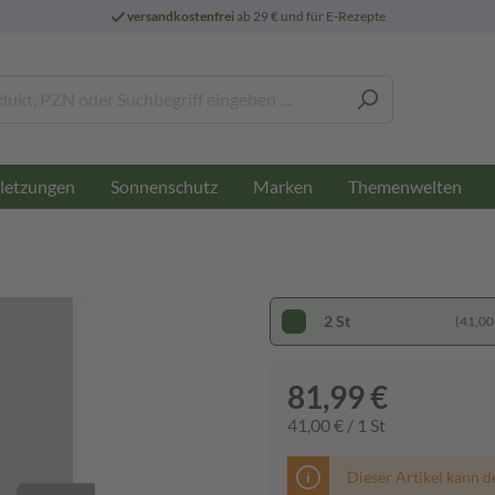
versandkostenfrei
ab 29 € und für E-Rezepte
letzungen
Sonnenschutz
Marken
Themenwelten
2 St
(41,00 
81,99 €
41,00 € / 1 St
Dieser Artikel kann d