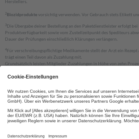
Herstellers.
2
Biozidprodukte
vorsichtig verwenden. Vor Gebrauch stets Etikett u
3
Die Übergabe deiner Bestellung an den Paketdienstleister erfolgt bei
Produktverfügbarkeit sowie vom Zustellzeitpunkt des Spediteurs abwe
Dauer der Prüfungen einschließlich Klärungen verlängern.
4
Für verschreibungspflichtige Medikamente stellt der Arzt ein Rezept 
trägt einen Teil davon als Zuzahlung mit.
Grundsätzlich leisten Mitglieder Zuzahlungen in Höhe von zehn Proz
zu entrichten.
Diese Regeln gelten grundsätzlich auch für Online-Apotheken.
Bei Heilmitteln und häuslicher Krankenpflege beträgt die Zuzahlung 
Um das Engagement der Versicherten für ihre eigene Gesundheit zu stä
• Kindern und Jugendlichen bis zum vollendeten 18. Lebensjahr mit
• Untersuchungen zur Vorsorge und Früherkennung, die von der GKV
• empfohlenen Schutzimpfungen
• Harn- und Blutteststreifen
Wir nutzen Trusted Shops als unabhängigen Dienstleister für die Ein
Informationen findest du hier: https://help.etrusted.com/hc/de/arti