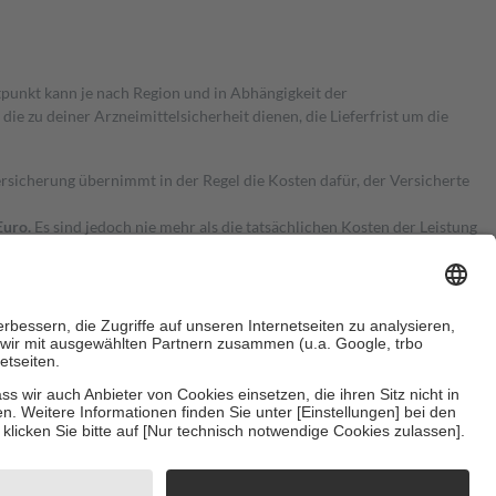
itpunkt kann je nach Region und in Abhängigkeit der
 zu deiner Arzneimittelsicherheit dienen, die Lieferfrist um die
ersicherung übernimmt in der Regel die Kosten dafür, der Versicherte
Euro.
Es sind jedoch nie mehr als die tatsächlichen Kosten der Leistung
e Zuzahlungen
an bei:
herzustellen, dass es sich um echte Bewertungen handelt. Mehr