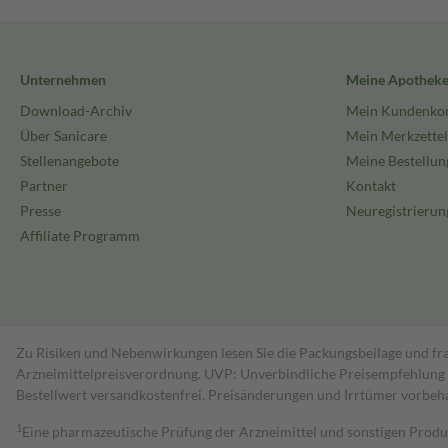
Unternehmen
Meine Apothek
Download-Archiv
Mein Kundenko
Über Sanicare
Mein Merkzettel
Stellenangebote
Meine Bestellun
Partner
Kontakt
Presse
Neuregistrierun
Affiliate Programm
Zu Risiken und Nebenwirkungen lesen Sie die Packungsbeilage und fra
Arzneimittelpreisverordnung. UVP: Unverbindliche Preisempfehlung de
Bestell­wert versand­kosten­frei. Preisänderungen und Irrtümer vorbeh
1
Eine pharmazeutische Prüfung der Arzneimittel und sonstigen Pro