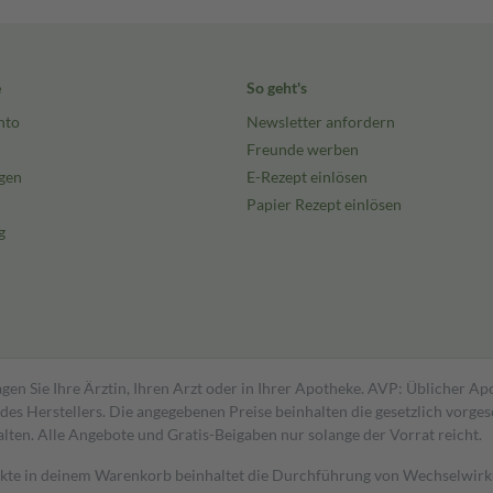
e
So geht's
nto
Newsletter anfordern
Freunde werben
gen
E-Rezept einlösen
Papier Rezept einlösen
g
gen Sie Ihre Ärztin, Ihren Arzt oder in Ihrer Apotheke. AVP: Üblicher A
s Herstellers. Die angegebenen Preise beinhalten die gesetzlich vorgesc
alten. Alle Angebote und Gratis-Beigaben nur solange der Vorrat reicht.
dukte in deinem Warenkorb beinhaltet die Durchführung von Wechselwir