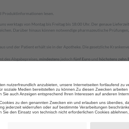
nd Produktinformationen lesen.
 uns werktags von Montag bis Freitag bis 18:00 Uhr. Der genaue Lieferze
ichen. Darüber hinaus können notwendige pharmazeutische Prüfungen, die
aus und der Patient erhält sie in der Apotheke. Die gesetzliche Krankenv
ent des Abgabepreises,
mindestens
jedoch
fünf Euro
und
höchstens zehn 
zehn Prozent der Kosten sowie zehn Euro je Verordnung.
rken und die besondere Stellung der Familie zu unterstützen, fallen
kein
 Ausnahme der Fahrkosten
 getragen werden
holung von Bewertungen. Trusted Shops hat Maßnahmen getroffen, um sic
cles/4419944605341